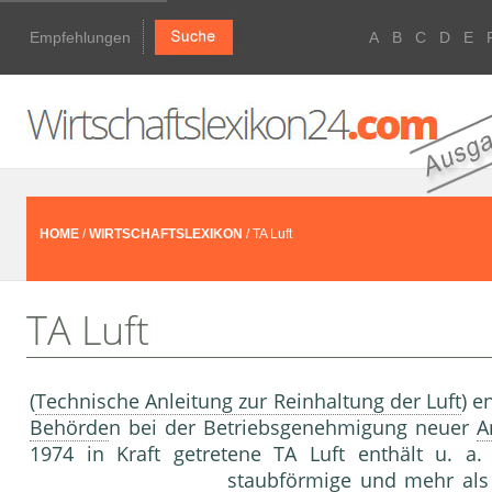
Empfehlungen
A
B
C
D
E
HOME
/
WIRTSCHAFTSLEXIKON
/ TA Luft
TA Luft
(
Technische Anleitung zur Reinhaltung der Luft
) e
Behörde
n bei der Betriebsgenehmigung neuer
A
1974 in Kraft getretene TA Luft enthält u. a
staubförmige und mehr als 1