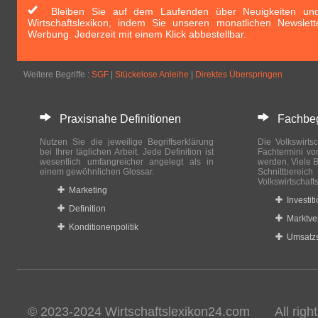
Bleiben Sie auf dem Laufenden über Neuigkeiten und 
Wirtschaftslexikon, indem Sie unseren monatlichen Newslett
Werbung. Jederzeit mit einem Klick abbestellbar.
Weitere Begriffe :
SGF
|
Stückelose Anleihe
|
Direktes Überspringen
Praxisnahe Definitionen
Fachbegri
Nutzen Sie die jeweilige Begriffserklärung
Die Volkswirtsc
bei Ihrer täglichen Arbeit. Jede Definition ist
Fachtermini vo
wesentlich umfangreicher angelegt als in
werden. Viele B
einem gewöhnlichen Glossar.
Schnittberei
Volkswirtschaft
Marketing
Investit
Definition
Marktve
Konditionenpolitik
Umsatzs
© 2023-2024 Wirtschaftslexikon24.com All rights