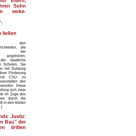
ür Eltern,
ihren Sohn
an woke-
m
“-
 ließen
 den
lichkeiten, die
weile der
it angehören,
ie staatliche
on Schulen. Sie
er mit Duldung
tiver Förderung
nd CSU- zu
gsanstalten des
eworden. Diese
llzog sich zwar
te im Zuge des
hes durch die
ritt in den letzten
…]
nds Justiz:
m Bau” der
en dritten