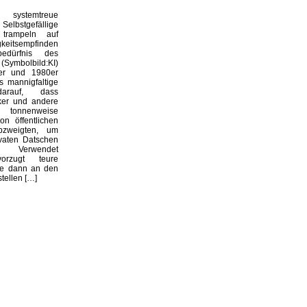
systemtreue
 Selbstgefällige
 trampeln auf
keitsempfinden
edürfnis des
(Symbolbild:KI)
er und 1980er
 mannigfaltige
arauf, dass
iker und andere
 tonnenweise
on öffentlichen
bzweigten, um
ivaten Datschen
n. Verwendet
orzugt teure
die dann an den
stellen […]