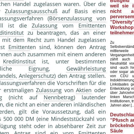
Bußgeld f
hen Handel zugelassen waren. Über die
weil sie 
er
Zulassungsausschuß
auf Basis eines
nicht 
perverse
assungsverfahren (
Börsenzulassung von
“Diversity
all ist die
Zulassung
vom
Emittent
en
Workshop
ditinstitut
zu beantragen, das an einer
teilnehmen
mit dem Recht zum Handel zugelassen
Zu
bst
Emittent
en sind, können den Antrag
Selbstverständ
mittler
nnen auch zusammen mit einem anderen
Vergangenhe
zählt auch d
n
Kreditinstitut
ist, unter bestimmten
Neutralität v
achliche
Eignung
,
Gewährleistung
sind -auch hi
oder sogar ak
andel
s,
Anlegerschutz
) den Antrag stellen.
von CDU u
Indoktrinierun
lassungsverfahren die Vorschriften für die
Linkstaates g
Entwicklung vo
r erstmaligen
Zulassung
von
Aktien
oder
über Jahrzehn
g
(nicht auf
Nennbetrag
) lautender
linken Marsc
Institutionen, t
n, die nicht an einer anderen inländischen
Jahren aber [
rden, gilt die Voraussetzung, daß ein
Deutschla
 500 000 DM (eine Mindeststückzahl von
“Pfusch a
ügung steht oder in absehbarer Zeit zur
bröckelnd
Säule
 Dem Antrag sind ein vom
Emittent
en