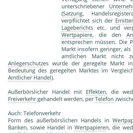
unterschriebener
Unterneh
(
Satzung
, Handelsregister
verpflichtet sich der
Emitte
Lagebericht
s etc. und verp
Wertpapiere
, die den
An
entsprechen müssen. Die Pu
Markt insofern geringer, als
amtlichen Markt nicht 
Anlegerschutz
es wurde der geregelte Markt i
Bedeutung des geregelten Marktes im Verglei
Amtlicher Handel
).
Außerbörslicher Handel mit
Effekten
, die wed
Freiverkehr
gehandelt werden, per
Telefon
zwisch
Auch: Telefonverkehr
Form des außerbörslichen Handels in
Wertpap
Banken, sowie Handel in
Wertpapiere
n, die we