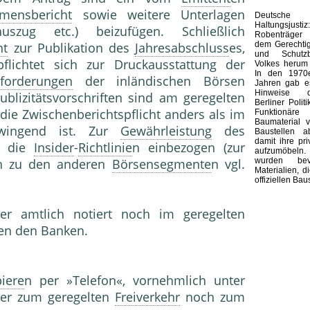
mensbericht
sowie weitere Unterlagen
Deutsche 
Haltungsjustiz:
auszug etc.) beizufügen. Schließlich
Robenträger
dem Gerechtig
nt
zur Publikation des
Jahresabschluss
es,
und Schutzb
flichtet sich zur Druckausstattung der
Volkes herum 
In den 1970
forderungen
der inländischen Börsen
Jahren gab es
Hinweise d
blizitätsvorschriften sind am geregelten
Berliner Polit
 die Zwischenberichtspflicht anders als im
Funktionäre
Baumaterial v
zwingend ist. Zur
Gewährleistung
des
Baustellen a
damit ihre pr
n die
Insider
-
Richtlinie
n einbezogen (zur
aufzumöbel
wurden bev
ch zu den anderen
Börsensegmente
n vgl.
Materialien, 
offiziellen Bau
er amtlich notiert noch im geregelten
en den Banken.
iere
n per »Telefon«, vornehmlich unter
der zum geregelten
Freiverkehr
noch zum