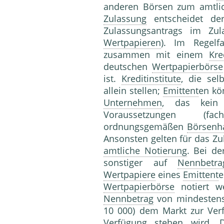
anderen Börsen zum amtlic
Zulassung
entscheidet d
Zulassungsantrags im Zul
Wertpapieren
). Im Regelf
zusammen mit einem
Kre
deutschen
Wertpapierbörse
ist.
Kreditinstitute
, die sel
allein stellen;
Emittent
en kö
Unternehmen
, das kei
Voraussetzungen (f
ordnungsgemäßen
Börsenh
Ansonsten gelten für das Zu
amtliche Notierung
. Bei de
sonstiger auf
Nennbetra
Wertpapiere
eines
Emittent
e
Wertpapierbörse
notiert we
Nennbetrag
von mindestens
10 000) dem Markt zur Verf
Verfügung stehen wird.