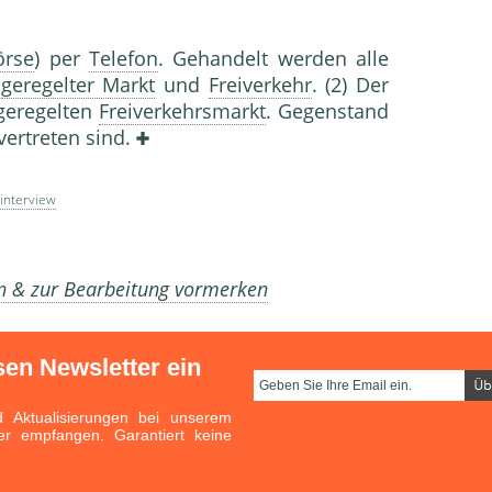
örse
) per
Telefon
. Gehandelt werden alle
,
geregelter Markt
und
Freiverkehr
. (2) Der
geregelten
Freiverkehrsmarkt
. Gegenstand
vertreten sind.
interview
en & zur Bearbeitung vormerken
sen Newsletter ein
Aktualisierungen bei unserem
er empfangen. Garantiert keine