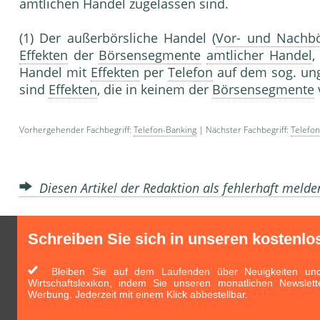
amtlichen Handel zugelassen sind.
(1) Der außerbörsliche Handel (
Vor- und Nachb
Effekten
der
Börsensegmente
amtlicher Handel
Handel mit
Effekten
per
Telefon
auf dem sog. un
sind
Effekten
, die in keinem der
Börsensegmente
Vorhergehender Fachbegriff:
Telefon-Banking
| Nächster Fachbegriff:
Telefon
Diesen Artikel der Redaktion als fehlerhaft meld
Schreiben Sie sich in unseren kostenlo
Bleiben Sie auf dem Laufenden über Neuigkeiten und 
Wirtschaftslexikon, indem Sie unseren monatlichen Newslett
Werbung. Jederzeit mit einem Klick abbestellbar.