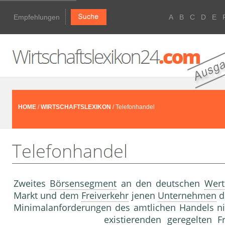
Empfehlungen
A
B
C
D
E
HOME
/
WIRTSCHAFTSLEXIKON
/ Telefonhandel
Telefonhandel
Zweites
Börsensegment
an den deutschen
Wert
Markt und dem
Freiverkehr
jenen
Unternehmen
d
Minimalanforderungen des amtlichen Handels nic
existierenden geregelten
F