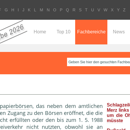
F
G
H
I
J
K
L
M
N
O
P
Q
R
S
T
U
V
W
X
Y
Z
Home
Top 10
Fachbereiche
News
papierbörse
n, das neben dem amtlichen
Schlagzeil
Merz links
en Zugang zu den Börsen eröffnet, die die
um die O
ht erfüllten oder den bis zum 1. 5. 1988
müsste
reiverkehr
nicht nutzten, obwohl sie an