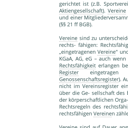
gerichtet ist (z.B. Sportver
Aktiengesellschaft
).
Vereine
und einer Mitgliederversa
(§§ 21 ff BGB).
Vereine
sind zu unterscheid
rechts- fähigen: Rechtsfäh
„eingetragenen
Vereine
" un
KGaA, AG, eG – auch wenn d
Rechtsfähigkeit
erlangen bei
Register
eingetragen s
Genossenschaftsregister
). A
nicht im Vereinsregister ei
über die Ge- sellschaft de
der körperschaftlichen Orga
Rechtsregeln des rechtsfäh
rechtsfähigen
Vereine
n zähl
Vereine
sind auf Dauer ang