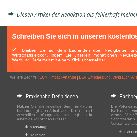
Diesen Artikel der Redaktion als fehlerhaft meld
Schreiben Sie sich in unseren kostenlo
Bleiben Sie auf dem Laufenden über Neuigkeiten und 
Wirtschaftslexikon, indem Sie unseren monatlichen Newslett
Werbung. Jederzeit mit einem Klick abbestellbar.
Weitere Begriffe :
ECM
|
Impact-Analyse
|
EVA (Entscheidung, Verbrauch, Ans
Praxisnahe Definitionen
Fachbegri
Nutzen Sie die jeweilige Begriffserklärung
Die Volkswirtsc
bei Ihrer täglichen Arbeit. Jede Definition ist
Fachtermini vo
wesentlich umfangreicher angelegt als in
werden. Viele B
einem gewöhnlichen Glossar.
Schnittberei
Volkswirtschaft
Marketing
Investit
Definition