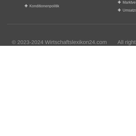
Marktve
Konditionenpolitik
Umsatzs
© 2023-2024 Wirtschaftslexikon24.com All rights