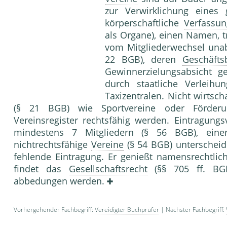
zur Verwirklichung eine
körperschaftliche
Verfassun
als Organe), einen Namen, t
vom Mitgliederwechsel unab
22 BGB), deren
Geschäfts
Gewinnerzielungsabsicht ge
durch staatliche Verleihu
Taxizentralen. Nicht wirtsch
(§ 21 BGB) wie Sportvereine oder Förderun
Vereinsregister rechtsfähig werden. Eintragung
mindestens 7 Mitgliedern (§ 56 BGB), ein
nichtrechtsfähige
Vereine
(§ 54 BGB) unterscheide
fehlende Eintragung. Er genießt namensrechtlic
findet das
Gesellschaftsrecht
(§§ 705 ff. BG
abbedungen werden.
Vorhergehender Fachbegriff:
Vereidigter Buchprüfer
| Nächster Fachbegriff: