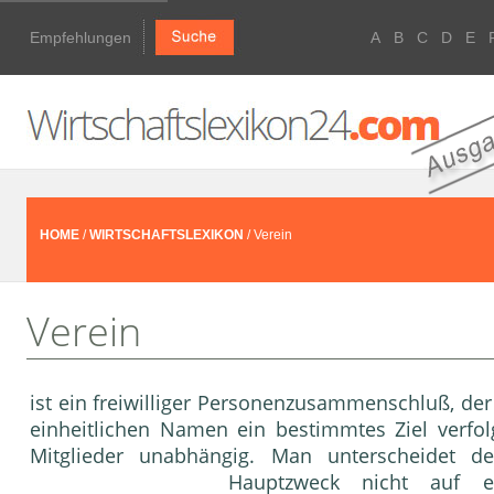
Empfehlungen
A
B
C
D
E
HOME
/
WIRTSCHAFTSLEXIKON
/ Verein
Verein
ist ein freiwilliger Personenzusammenschluß, de
einheitlichen Namen ein bestimmtes Ziel verfo
Mitglieder unabhängig. Man unterscheidet den
Hauptzweck nicht auf e