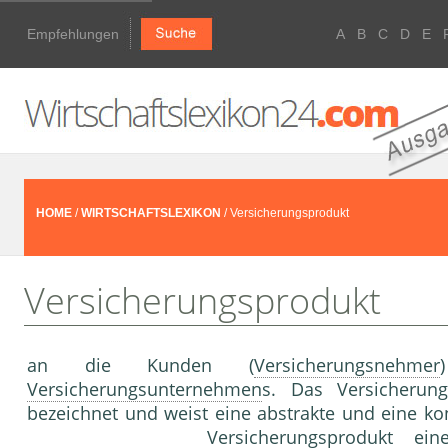
Empfehlungen
A
B
C
D
E
HOME
/
WIRTSCHAFTSLEXIKON
/ Versicherungsprodukt
Versicherungsprodukt
an die Kunden (
Versicherungsnehmer
Versicherungsunternehmen
s. Das Versicherun
bezeichnet und weist eine abstrakte und eine k
Versicherungsprodukt e