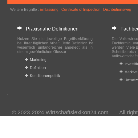
Weitere Begriffe :
Entlassung
|
Certificate of Inspection
|
Distributionsweg
Praxisnahe Definitionen
Fachbegri
Nutzen Sie die jeweilige Begriffserklärung
Die Volkswirtsc
bei Ihrer täglichen Arbeit. Jede Definition ist
Fachtermini vo
wesentlich umfangreicher angelegt als in
werden. Viele B
einem gewöhnlichen Glossar.
Schnittberei
Volkswirtschaft
Marketing
Investit
Definition
Marktve
Konditionenpolitik
Umsatzs
© 2023-2024 Wirtschaftslexikon24.com All rights