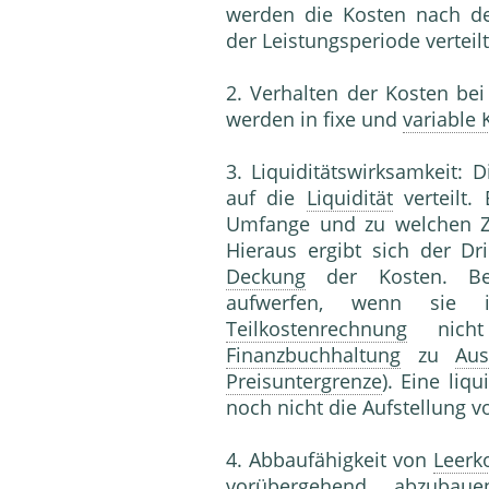
werden die Kosten nach d
der Leistungsperiode verteilt
2. Verhalten der Kosten be
werden in fixe und
variable 
3. Liquiditätswirksamkeit:
auf die
Liquidität
verteilt.
Umfange und zu welchen Z
Hieraus ergibt sich der Dri
Deckung
der Kosten. Be
aufwerfen, wenn si
Teilkostenrechnung
nicht 
Finanzbuchhaltung
zu
Au
Preisuntergrenze
). Eine liqu
noch nicht die Aufstellung v
4. Abbaufähigkeit von
Leerk
vorübergehend abzubau