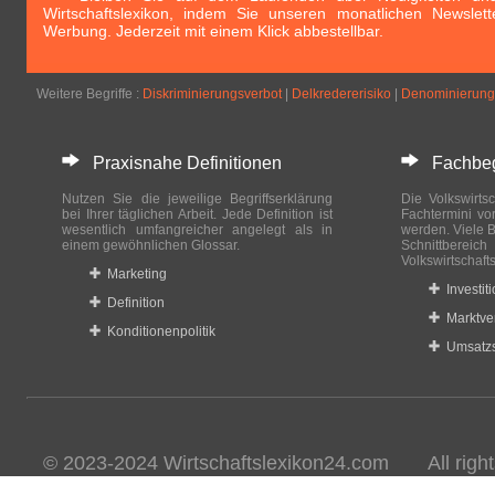
Wirtschaftslexikon, indem Sie unseren monatlichen Newslett
Werbung. Jederzeit mit einem Klick abbestellbar.
Weitere Begriffe :
Diskriminierungsverbot
|
Delkredererisiko
|
Denominierung
Praxisnahe Definitionen
Fachbegri
Nutzen Sie die jeweilige Begriffserklärung
Die Volkswirtsc
bei Ihrer täglichen Arbeit. Jede Definition ist
Fachtermini vo
wesentlich umfangreicher angelegt als in
werden. Viele B
einem gewöhnlichen Glossar.
Schnittberei
Volkswirtschaft
Marketing
Investit
Definition
Marktve
Konditionenpolitik
Umsatzs
© 2023-2024 Wirtschaftslexikon24.com All rights