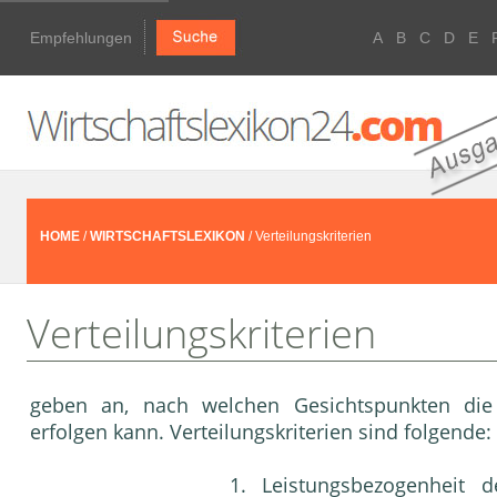
Empfehlungen
A
B
C
D
E
HOME
/
WIRTSCHAFTSLEXIKON
/ Verteilungskriterien
Verteilungskriterien
geben an, nach welchen Gesichtspunkten di
erfolgen kann. Verteilungskriterien sind folgende:
1. Leistungsbezogenheit d