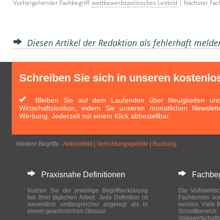
Vorhergehender Fachbegriff:
wettbewerbspolitisches Leitbild
| Nächster Fach
Diesen Artikel der Redaktion als fehlerhaft meld
Schreiben Sie sich in unseren kostenlo
Bleiben Sie auf dem Laufenden über Neuigkeiten und 
Wirtschaftslexikon, indem Sie unseren monatlichen Newslett
Werbung. Jederzeit mit einem Klick abbestellbar.
Weitere Begriffe :
Aktionsfeld
|
Verrichtungsgehilfe
|
Buchung
Praxisnahe Definitionen
Fachbegri
Nutzen Sie die jeweilige Begriffserklärung
Die Volkswirtsc
bei Ihrer täglichen Arbeit. Jede Definition ist
Fachtermini vo
wesentlich umfangreicher angelegt als in
werden. Viele B
einem gewöhnlichen Glossar.
Schnittberei
Volkswirtschaft