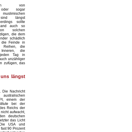
ungen von
n oder sogar
en muslimischen
sind längst
lerdings sollte
hland auch so
on solchen
digen, die dem
nder schädlich
 die Feinde in
 Reihen, die
Inneren, die
 jeden Tag in
auch unzähliger
n zufügen, das
 uns längst
. Die Nachricht
stralischen
PI, einem der
titute bei der
des Reichs der
t nicht aufwacht,
den deutschen
etzter das Licht
 Die USA und
 fast 90 Prozent