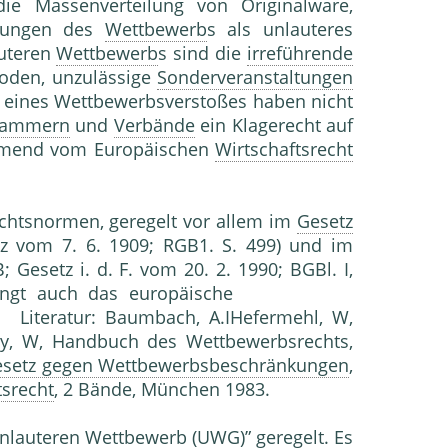
die Massenverteilung von Originalware,
erungen des
Wettbewerb
s als unlauteres
auteren
Wettbewerb
s sind die
irreführende
hoden, unzulässige
Sonderveranstaltungen
ll eines Wettbewerbsverstoßes haben nicht
ammern
und
Verbände
ein Klagerecht auf
ehmend vom Europäischen
Wirtschaftsrecht
chtsnormen, geregelt vor allem im
Gesetz
 vom 7. 6. 1909; RGB1. S. 499) und im
 Gesetz i. d. F. vom 20. 2. 1990; BGBl. I,
g erlangt auch das europäische
. Literatur: Baumbach, A.IHefermehl, W,
oy, W, Handbuch des Wettbewerbsrechts,
setz gegen Wettbewerbsbeschränkungen
,
tsrecht
, 2 Bände, München 1983.
unlauteren
Wettbewerb
(UWG)” geregelt. Es