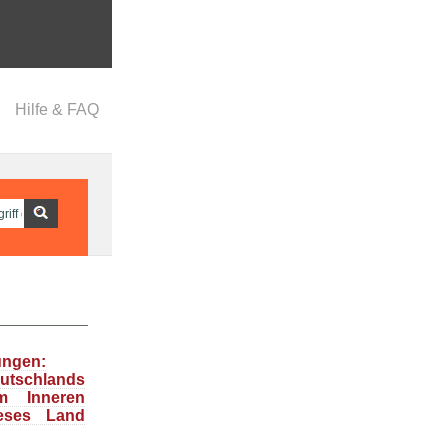
Hilfe & FAQ
ungen:
tschlands
m Inneren
ieses Land