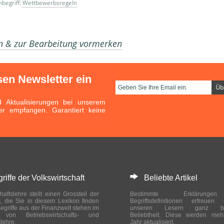
begriff:
Wettbewerbsregeln
en & zur Bearbeitung vormerken
sen Newsletter ein
Aktualisierungen bei unserem
er empfangen. Garantiert keine
ffe der Volkswirtschaft
Beliebte Artikel
haftslehre stellt einen Grossteil der
Bestimmte Erklärung
r, die Sie in diesem Lexikon finden
Begriffsdefinitionen erfreuen
egriffe aus der Finanzwelt stehen im
unseren Lesern ganz bes
ch von Betriebswirtschafts- und
Beliebtheit. Diese werden meh
slehre.
Jahr aktualisiert.