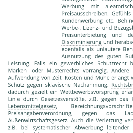
Werbung
mit aleatorisch
Preisausschreiben
, Gefühls
Kundenwerbung etc. Behind
Werbe-, Lizenz- und Bezugs
Preisunterbietung und 
Diskriminierung
und herabse
ebenfalls als unlautere B
Ausnutzung
des guten Ru
Leistung
. Falls ein gewerbliches Schutzrecht 
Marken- oder Musterrechts vorrangig. Andere
Aufwendung von Zeit, Kosten und Mühe erlangt 
Schutz gegen sklavische Nachahmung.
Rechtsb
dadurch gezielt ein Wettbewerbsvorsprung erlan
Linie durch Gesetzesverstöße, z.B. gegen das H
Lebensmittelgesetz
, Bezeichnungsvorsc
Preisangabenverordnung
, gegen das
Lad
Außenwirtschaftsgesetz
. Auch die Verletzung ver
z.B. bei systematischer
Abwerbung
leitender 