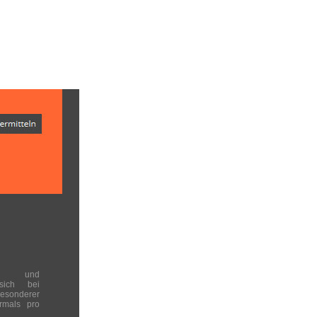
en und
 sich bei
onderer
rmals pro