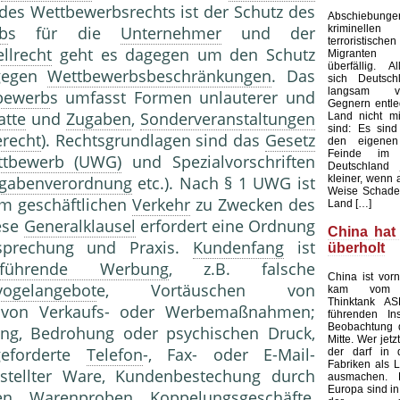
des Wettbewerbsrechts ist der Schutz des
Abschieb
kriminelle
b
s für die
Unternehmer
und der
terroristisch
ellrecht
geht es dagegen um den Schutz
Migranten 
überfällig. Al
egen
Wettbewerbsbeschränkungen
. Das
sich Deutsc
langsam v
bewerb
s umfasst Formen unlauterer und
Gegnern entle
atte
und
Zugaben
,
Sonderveranstaltungen
Land nicht mi
sind: Es sind
recht
). Rechtsgrundlagen sind das
Gesetz
den eigenen
Feinde im 
ttbewerb (UWG)
und Spezialvorschriften
Deutschland
kleiner, wenn 
ngabenverordnung
etc.). Nach § 1 UWG ist
Weise Schade
im geschäftlichen
Verkehr
zu Zwecken des
Land […]
iese
Generalklausel
erfordert eine Ordnung
China hat
tsprechung und Praxis.
Kundenfang
ist
überholt
reführende Werbung
, z.B. falsche
China ist vorn
vogelangebot
e, Vortäuschen von
kam vom au
Thinktank AS
ng von Verkaufs- oder Werbemaßnahmen;
führenden Ins
Beobachtung 
ng, Bedrohung oder psychischen Druck,
Mitte. Wer jetz
geforderte
Telefon
-, Fax- oder E-Mail-
der darf in 
Fabriken als L
stellter Ware, Kundenbestechung durch
ausmachen.
Europa sind in
gen, Warenproben,
Koppelungsgeschäfte
,