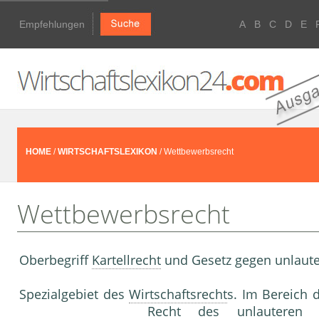
Empfehlungen
A
B
C
D
E
HOME
/
WIRTSCHAFTSLEXIKON
/ Wettbewerbsrecht
Wettbewerbsrecht
Oberbegriff
Kartellrecht
und Gesetz gegen unlaut
Spezialgebiet des
Wirtschaftsrecht
s. Im Bereich
Recht des unlautere