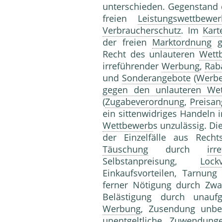
unterschieden. Gegenstand 
freien
Leistungswettbewer
Verbraucherschutz
. Im
Kart
der freien
Marktordnung
g
Recht des unlauteren
Wett
irreführender
Werbung
,
Rab
und
Sonderangebote
(
Werbe
gegen den unlauteren We
(
Zugabeverordnung
,
Preisa
ein sittenwidriges Handeln 
Wettbewerb
s unzulässig. D
der Einzelfälle aus Rech
Täuschung
durch
ir
Selbstanpreisung,
Lock
Einkaufsvorteilen, Tarnu
ferner Nötigung durch Zwa
Belästigung durch unauf
Werbung
, Zusendung unbe
unentgeltliche Zuwendun