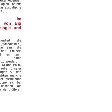
cheidenden
ologien bereits
Das australische
as […]
wood im
ff von Big
ologie und
ndiert die
(Symbolbild:KI)
ar einst die
der Freiheit.
oht es zum
atz eines
 zu werden, in
 KI und Politik
rolle unserer
ingen. Auf den
 wirken manche
ht unscheinbar,
uppen sich bei
Hinsehen als
 viel größeren