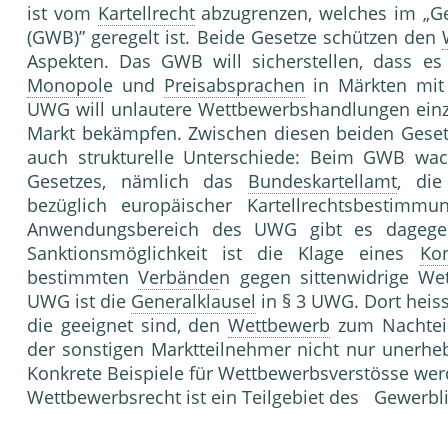
ist vom
Kartellrecht
abzugrenzen, welches im „G
(GWB)” geregelt ist. Beide Gesetze schützen den
Aspekten. Das GWB will sicherstellen, dass e
Monopol
e und
Preisabsprachen
in Märkten mit 
UWG will unlautere Wettbewerbshandlungen einze
Markt bekämpfen. Zwischen diesen beiden Gesetze
auch strukturelle Unterschiede: Beim GWB w
Gesetzes, nämlich das
Bundeskartellamt
, die
bezüglich europäischer Kartellrechtsbestimm
Anwendungsbereich des UWG gibt es dagegen
Sanktionsmöglichkeit ist die Klage eines
Kon
bestimmten
Verbände
n gegen sittenwidrige W
UWG ist die
Generalklausel
in § 3 UWG. Dort heis
die geeignet sind, den
Wettbewerb
zum Nachtei
der sonstigen Marktteilnehmer nicht nur unerhebl
Konkrete Beispiele für Wettbewerbsverstösse wer
Wettbewerbsrecht ist ein Teilgebiet des Gewerbl