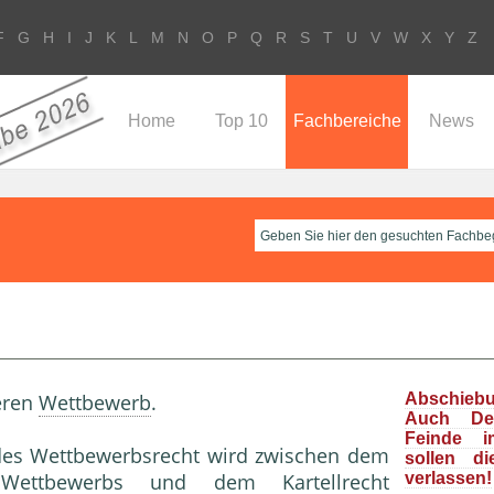
F
G
H
I
J
K
L
M
N
O
P
Q
R
S
T
U
V
W
X
Y
Z
Home
Top 10
Fachbereiche
News
eren
Wettbewerb
.
Abschieb
Auch Deu
Feinde i
 des Wettbewerbsrecht wird zwischen dem
sollen d
n
Wettbewerb
s und dem
Kartellrecht
verlassen!