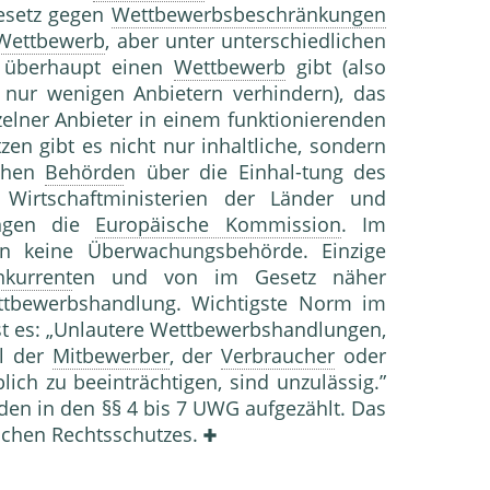
esetz gegen
Wettbewerbsbeschränkungen
Wettbewerb
, aber unter unterschiedlichen
s überhaupt einen
Wettbewerb
gibt (also
nur wenigen Anbietern verhindern), das
lner Anbieter in einem funktionierenden
n gibt es nicht nur inhaltliche, sondern
achen
Behörde
n über die Einhal-tung des
 Wirtschaftministerien der Länder und
ungen die
Europäische Kommission
. Im
 keine Überwachungsbehörde. Einzige
kurrent
en und von im Gesetz näher
ettbewerbshandlung. Wichtigste Norm im
st es: „Unlautere Wettbewerbs­handlungen,
l der
Mitbewerber
, der
Verbraucher
oder
ich zu beeinträchtigen, sind unzulässig.”
den in den §§ 4 bis 7 UWG aufgezählt. Das
ichen Rechtsschutzes.