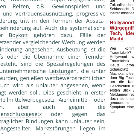
der ents
Zukunftstechn
en Reizen, z.B. Gewinnspielen und
Schlusslicht. 
- und Vertrauensausnutzung, progressive
Institut misst d
erung tritt in den Formen der Absatz-,
Holly
behinderung auf. Auch die systematische
Würgegri
Tech, Ide
der
Boykott
gehören dazu. Fälle der
Macht
tzender vergleichender
Werbung
werden
ehinderung angesehen.
Ausbeutung
ist die
Wer komma
Traumfabrik? 
fs oder die
Übernahme
einer fremden
Hollywood w
Traumfabrik 
besteht, sind die Spezialregelungen des
Heute dr
Schaupl
 unternehmerische
Leistung
en, die unter
Machtkampfes
wurden, genießen wettbewerbsrechtlichen
dem Big Tech,
um die Kont
ruch
wird als unlauter angesehen, wenn
Geschichten r
ersten Blick
gt werden soll. Dies geschieht in erster
Meldungen rec
eilmittelwerbegesetz, Arzneimittel- oder
doch sie entp
genauerem 
hriften, aber auch gegen die
Symptom einer
[…]
enschlussgesetz
oder gegen das
traglicher Bindungen kann unlauter sein,
Angestellter
.
Marktstörung
en liegen im