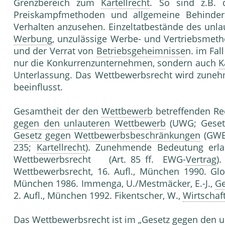
Grenzbereich zum
Kartellrecht
. So sind z.B. 
Preiskampfmethoden und allgemeine Behind
Verhalten anzusehen. Einzeltatbestände des unl
Werbung
, unzulässige Werbe- und Vertriebsmet
und der Verrat von
Betriebsgeheimnisse
n. im Fa
nur die Konkurrenzunternehmen, sondern auch
K
Unterlassung. Das Wettbewerbsrecht wird zun
beeinflusst.
Gesamtheit der den
Wettbewerb
betreffenden Re
gegen den unlauteren Wettbewerb
(UWG; Gesetz
Gesetz gegen Wettbewerbsbeschränkungen
(GWB;
235;
Kartellrecht
). Zunehmende Bedeutun
Wettbewerbsrecht (Art. 85 ff. EWG-
Vertrag
)
Wettbewerbsrecht, 16. Aufl., München 1990. Gl
München 1986. Immenga, U./Mestmäcker, E.-J.,
Ge
2. Aufl., München 1992. Fikentscher, W.,
Wirtschaf
Das Wettbewerbsrecht ist im „Gesetz gegen den 