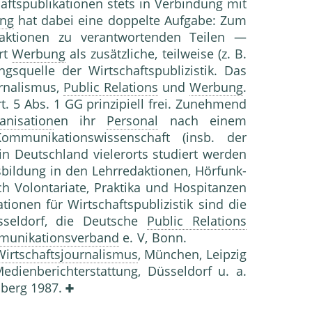
aftspublikationen stets in Verbindung mit
ng
hat dabei eine doppelte Aufgabe: Zum
ktionen zu verantwortenden Teilen —
rt
Werbung
als zusätzliche, teilweise (z. B.
ngsquelle der Wirtschaftspublizistik. Das
urnalismus,
Public Relations
und
Werbung
.
t. 5 Abs. 1 GG prinzipiell frei. Zunehmend
anisation
en ihr
Personal
nach einem
ommunikationswissenschaft (insb. der
 in Deutschland vielerorts studiert werden
sbildung in den Lehrredaktionen, Hörfunk-
h Volontariate, Praktika und Hospitanzen
ationen für Wirtschaftspublizistik sind die
üsseldorf, die Deutsche
Public Relations
munikationsverband
e. V, Bonn.
Wirtschaftsjournalismus
, München, Leipzig
dienberichterstattung, Düsseldorf u. a.
nberg 1987.