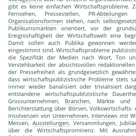
gibt es keine einfachen Wirtschaftsprobleme.
Fernsehen, Pressestellen, PR-
Abteilung
en u
Organisationsformen
stehen, nach selbstgeset
Publikumsmärkten orientiert, vor der grund
Ereignishaftigkeit der Wirtschaftswelt eine b
Damit sollen auch Publika gewonnen werde
eingestimmt sind. Wirtschaftsprobleme publizisti
die Spezifität der Medien nach Wort, Ton u
Verstehbarkeit der absichtsvollen redaktionelle
der Pressefreiheit als grundgesetzlich gewährte
dass wirtschaftspublizistische Probleme stets 
immer wieder banalisiert oder trivialisiert darg
entstandene wirtschaftspublizistische Dauert
Grossunternehmen,
Branche
n, Märkte un
Berichterstattung über Börsen, Volkswirtschafts
Insolvenz
en von
Unternehmen
,
Interview
s mit Wi
Messen,
Ausstellungen
, Versammlungen, Jubil
über die Wirtschaftsprominenz. Mit Ausnahme