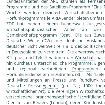
Landesanstalten der ARD strahlen als Fernseh
Programm
e und das Satelliten-
Programm
"Eins 
Woche werden dezidiert Wirtschaftsthemen
Hörfunkprogramme je ARD-Sender bieten umfassen
ZDF hat, neben seinem bundesweit ausgestr
wirtschaftspublizistischen Anteil an dem d
Gemeinschaftsprogramm "3sat". Die aus
Zuwe
Deutsche Welle (DW), der deutsche Auslands
deutscher Sicht weltweit "ein Bild des politische
in Deutschland zu vermitteln. Die erwerbswirtsc
RTL plus, und Tele 5 widmen der
Wirtschaft
nac
hin durchaus unterschiedliche
Programm
e. Eige
und regional verbreiteten
Programm
en de
Hörfunksender selten anzutreffen. (3) Als "Liefe
und
Mitteilung
en an Presse und
Rundfunk
ve
Deutsche Presse-
Agentur
(pro Tag 1000 thema
wirtschaftlicher Art), die Vereinigten Wirtschaft
verschiedene, branchenspezifische "schriftliche
Dienste von
Reuters
(London), deren Kundenstam