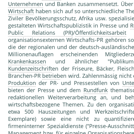
Unternehmen
und Banken zusammensetzt. Über 8
Wirtschaft
haben sich auf so unterschiedliche T
Ziviler Bevölkerungsschutz, Afrika usw. speziali
gestalteten Wirtschaftspublizistik in Presse und
R
Public Relations (PR)
/
Öffentlichkeitsarbeit
ge
organisationsexternen Wirtschafts-PR gehören so
die der regionalen und der deutsch-ausländisch
Millionenauflagen erscheinenden Mitglieder
Krankenkassen
und ähnlicher "Publikums
Kundenzeitschrift
en der Friseure, Bäcker, Fleis
Branchen-PR
betrieb
en wird. Zahlenmässig nicht 
Produktion
der PR- und Pressestellen von
Unt
bieten der Presse und dem
Rundfunk
thematisc
redaktionellen Weiterverarbeitung an, und be
wirtschaftsbezogene Themen. Zu den organisati
etwa 500 Hauszeitungen und Werkzeitschrift
Exemplare) sowie eine nicht zu quantifizi
firmeninterner Spezialdienste ("Presse-Ausschnit
Management
bzw. für einzelne Organisationsber