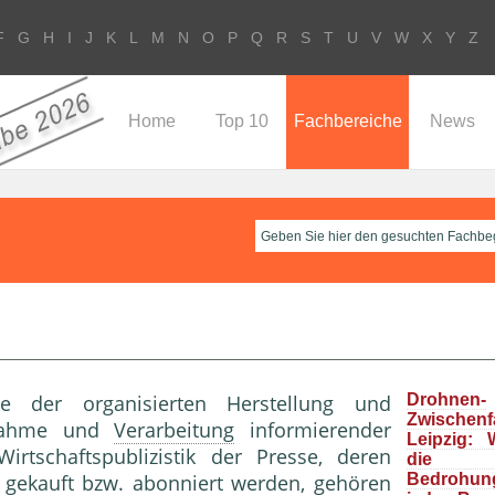
F
G
H
I
J
K
L
M
N
O
P
Q
R
S
T
U
V
W
X
Y
Z
Home
Top 10
Fachbereiche
News
sse der organisierten Herstellung und
Drohnen-
Zwische
Annahme und
Verarbeitung
informierender
Leipzig: 
Wirtschaftspublizistik der Presse, deren
die “r
gekauft bzw. abonniert werden, gehören
Bedrohun