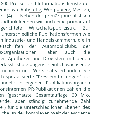
00 Presse- und Informationsdienste der
hemen wie
Rohstoffe
,
Wertpapiere
, Messen,
siert. (4) Neben der primär journalistisch
undfunk
kennen wir auch eine primär auf
richtete Wirtschaftspublizistik. Zur
 unterschiedliche Publikationsformen wie
en
Industrie- und Handelskammern
, die in
zeitschriften der Automobilclubs, der
-Organisationen", aber auch die
cher, Apotheker und Drogisten, mit denen
erfasst ist die augenscheinlich wachsende
ernehmen
und
Wirtschaftsverbände
n. Sie
h spezialisierte "Pressemitteilungen" zur
handeln in eigenen Publikationsorganen
onsinternen PR-Publikationen zählen die
en (geschätzte Gesamtauflage 30 Mio.
erende, aber ständig zunehmende Zahl
te") für die unterschiedlichen Ebenen des
eiche. In der komplexen Welt der Moderne