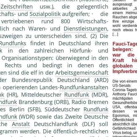
ausgesaugt
-
Zeitschriften
usw.), die gelegentlich
aktuelles „Sp
schafts- und
Sozialpolitik
aufgreifen; · die
einem Helmu
Rauchen abge
vertriebenen rund 800 Wirtschafts-
Ihre einzige
wohl verdient
ltlich nach Waren- und
Dienstleistungen
,
noch etwas h
[…]
zweigen zu unterscheiden sind. (2) Die
Rundfunk
s findet in Deutschland ihren
Fauci-Tag
belegen: 
uck in den zahlreichen Hörfunk- und
war die 
Organisationstypen: überwiegend in den
Kraft h
en Rechts und bedingt in denen des
global
Impfverbr
en sind die elf in der
Arbeitsgemeinschaft
er Bundesrepublik Deutschland (ARD)
Die von einem
US-Senats ve
h operierenden Landes-
Rundfunkanstalt
en
Corona-Tag
nk
(HR), Mitteldeutscher
Rundfunk
(MDR),
Anthony Fauc
mächtigsten
ndfunk
Brandenburg (ORB), Radio Bremen
Gesundheit
USA, offenba
ies Berlin (SFB), Süddeutscher
Rundfunk
dessen verb
ndfunk
(WDR) sowie das Zweite Deutsche
Egoismus, m
Öffentlichk
iche
Anstalt
Deutschlandfunk (DLF) soll
absichtlich üb
Gefährlichke
ogramm werden. Die öffentlich-rechtlichen
Virus belog, um
internatio