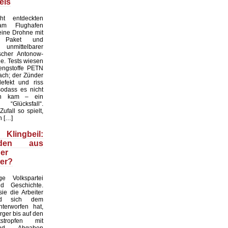
eis
ht entdeckten
 am Flughafen
eine Drohne mit
m Paket und
unmittelbarer
scher Antonow-
e. Tests wiesen
rengstoffe PETN
ch; der Zünder
efekt und riss
sodass es nicht
on kam – ein
 “Glücksfall“.
fall so spielt,
n […]
ingbeil:
anden aus
er
er?
e Volkspartei
d Geschichte.
sie die Arbeiter
nd sich dem
terworfen hat,
rger bis auf den
tstropfen mit
nd Abgaben