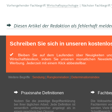
Vorhergehender Fachbegriff:
Wirtschaftspsychologie
| Nächster Fachbegriff:
Diesen Artikel der Redaktion als fehlerhaft meld
Schreiben Sie sich in unseren kostenlo
Bleiben Sie auf dem Laufenden über Neuigkeiten und 
Wirtschaftslexikon, indem Sie unseren monatlichen Newslett
Werbung. Jederzeit mit einem Klick abbestellbar.
Weitere Begriffe :
Sendung
|
Rangkorrelation
|
Determinationsindex
Praxisnahe Definitionen
Fachbegri
Nutzen Sie die jeweilige Begriffserklärung
Die Volkswirtsc
bei Ihrer täglichen Arbeit. Jede Definition ist
Fachtermini vo
wesentlich umfangreicher angelegt als in
werden. Viele B
einem gewöhnlichen Glossar.
Schnittberei