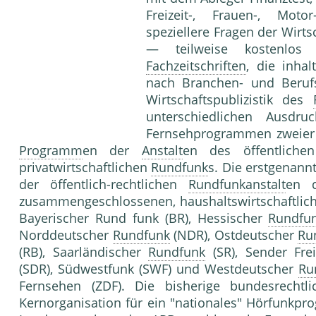
Freizeit-, Frauen-, Motor
speziellere Fragen der Wirt
— teilweise kostenlos 
Fachzeitschriften
, die inha
nach Branchen- und Berufs
Wirtschaftspublizistik des
unterschiedlichen Ausdr
Fernsehprogrammen zweier 
Programm
en der
Anstalt
en des öffentlich
privatwirtschaftlichen
Rundfunk
s. Die erstgenannt
der öffentlich-rechtlichen
Rundfunkanstalt
en d
zusammengeschlossenen, haushaltswirtschaftlic
Bayerischer Rund funk (BR), Hessischer
Rundfu
Norddeutscher
Rundfunk
(NDR), Ostdeutscher
Ru
(RB), Saarländischer
Rundfunk
(SR), Sender Fre
(SDR), Südwestfunk (SWF) und Westdeutscher
Ru
Fernsehen (ZDF). Die bisherige bundesrechtl
Kernorganisation für ein "nationales" Hörfunkpr