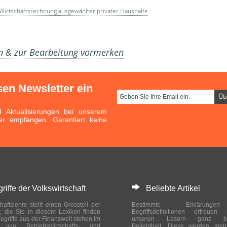
Wirtschaftsrechnung ausgewählter privater Haushalte
en & zur Bearbeitung vormerken
sen Newsletter ein
Aktualisierungen bei unserem
er empfangen. Garantiert keine
ffe der Volkswirtschaft
Beliebte Artikel
haftslehre stellt einen Grossteil der
Bestimmte Erklärung
r, die Sie in diesem Lexikon finden
Begriffsdefinitionen erfreuen
egriffe aus der Finanzwelt stehen im
unseren Lesern ganz bes
ch von Betriebswirtschafts- und
Beliebtheit. Diese werden meh