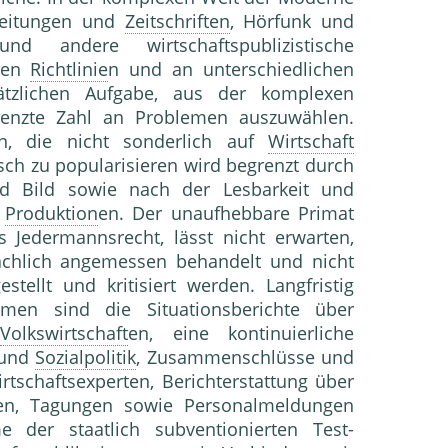
 Zeitungen und
Zeitschriften
, Hörfunk und
nd andere wirtschaftspublizistische
zten
Richtlinie
n und an unterschiedlichen
sätzlichen Aufgabe, aus der komplexen
egrenzte Zahl an Problemen auszuwählen.
n, die nicht sonderlich auf
Wirtschaft
sch zu popularisieren wird begrenzt durch
nd Bild sowie nach der Lesbarkeit und
n
Produktion
en. Der unaufhebbare Primat
s Jedermannsrecht, lässt nicht erwarten,
sachlich angemessen behandelt und nicht
estellt und kritisiert werden. Langfristig
hemen sind die Situationsberichte über
d
Volkswirtschaft
en, eine kontinuierliche
- und
Sozialpolitik
, Zusammenschlüsse und
rtschaftsexperten, Berichterstattung über
äen, Tagungen sowie Personalmeldungen
 der staatlich subventionierten Test-