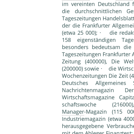
im vereinten Deutschland 
die durchschnittlichen 
Tageszeitungen Handelsblatt
der die Frankfurter Allgem
(etwa 25 000); · die redakti
158 eigenständigen Tagesz
besonders bedeutsam die W
Tageszeitungen Frankfurter 
Zeitung (400000), Die Wel
(200000) sowie · die Wirtsc
Wochenzeitungen Die Zeit (4
Deutsches Allgemeine
Nachrichtenmagazin D
Wirtschaftsmagazine Capit
schaftswoche (216
Manager
-Magazin (115 0
Industriemagazin (etwa 40
herausgegebene Verbrauche
mit dem Ableger Finanztest; 