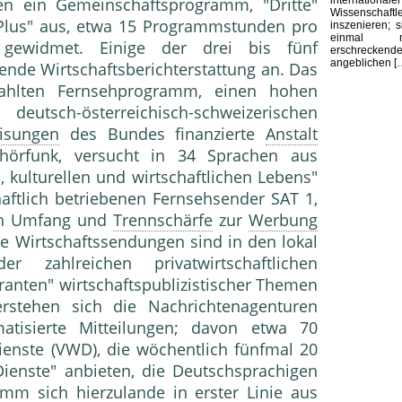
en ein Gemeinschaftsprogramm, "Dritte"
Wissensc
Plus" aus, etwa 15 Programmstunden pro
inszenieren; 
einmal 
 gewidmet. Einige der drei bis fünf
erschreckende
angeblichen [
de Wirtschaftsberichterstattung an. Das
ahlten Fernsehprogramm, einen hohen
eutsch-österreichisch-schweizerischen
isungen
des Bundes finanzierte
Anstalt
hörfunk, versucht in 34 Sprachen aus
n, kulturellen und wirtschaftlichen Lebens"
haftlich betriebenen Fernsehsender SAT 1,
h Umfang und
Trennschärfe
zur
Werbung
ne Wirtschaftssendungen sind in den lokal
r zahlreichen privatwirtschaftlichen
ranten" wirtschaftspublizistischer Themen
rstehen sich die Nachrichtenagenturen
tisierte Mitteilungen; davon etwa 70
sdienste (VWD), die wöchentlich fünfmal 20
 Dienste" anbieten, die Deutschsprachigen
m sich hierzulande in erster Linie aus