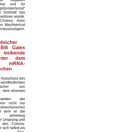
 hat und ihr
itzenpersonal“
t Schmidt das
wöhnen würde.
 Chance, ihren
en Machtverlust
inauszuzögern,
ebücher
Bill Gates
treibende
inter dem
en mRNA-
echen
 Ausschuss des
röffentlichten
ebücher von
i, dem ehemals
sbeamten der
ren nicht nur
recherischen
it dem er die
eit jahrelang
er Ursprung und
it des Corona-
 sich selbst als
naler Star-