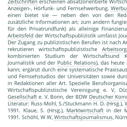
Zeitschriften
erscheinen absatzorientierte Wirtsch
Anzeigen-, Hörfunk- und Fernsehwerbung.
Werbu
einen bietet sie — neben den von den Reda
zusätzliche Informationen an; zum andern fungie
für den Privatrundfunk) als alleinige Finanzieru
Arbeitsfeld
der Wirtschaftspublizistik umfasst Jo
Der Zugang zu publizistischen Berufen ist nach Ar
rekrutieren wirtschaftspublizistische
Arbeitsorg
kombinierten Studium der Wirtschaftsund K
Journalistik und der
Public Relations
), das heute
kann; ergänzt durch eine systematische Praxisau
und Fernsehstudios der Universitäten sowie durc
in Redaktionen aller Art. Spezielle Berufsorganis
Wirtschaftspublizistische Vereinigung e. V, D
Gesellschaft
e. V, Bonn, der BDW
Deutscher Kom
Literatur: Russ-Mohl, S./Stuckmann H. D. (Hrsg.),
1991. Klaue, S. (Hrsg.),
Marktwirtschaft
in der Me
1991. Schöhl, W W,
Wirtschaftsjournalismus
, Nür