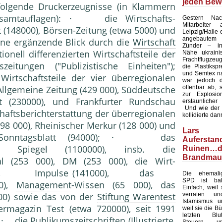
jeden Bew
folgende Druckerzeugnisse (in Klammern
Gesamtauflagen): · die Wirtschafts-
Gestern Nac
Mitarbeiter
 (148000), Börsen-Zeitung (etwa 5000) und
Leipzig/Halle 
angebaute
eine ergänzende Blick durch die
Wirtschaft
Zünder – in 
onell differenzierten Wirtschaftsteile der
Nähe ukraini
Frachtflugzeug
eitungen ("Publizistische Einheiten");
die Plastiksp
und Semtex na
irtschaftsteile der vier überregionalen
war jedoch d
offenbar ab, 
Allgemeine Zeitung (429 000), Süddeutsche
zur Explosi
t (230000), und Frankfurter Rundschau
erstaunlicher
Und wie der Zu
haftsberichterstattung der überregionalen
kollidierte dan
98 000), Rheinischer Merkur (128 000) und
Lars Kl
s Sonntagsblatt (94000); · das
Auferst
er Spiegel (1100000), insb. die
Ruinen…d
Brandmau
al (253 000), DM (253 000), die Wirt-
000), Impulse (141000), das
Die ehemalig
SPD ist bal
00),
Management
-Wissen (65 000), das
Einfach, weil 
verraten u
000) sowie das von der
Stiftung Warentest
Islamismus un
rmagazin Test (etwa 720000), seit 1991
weil sie die Bü
letzten Blu
· die Publikumszeitschriften (Illustrierte,
Steuern u