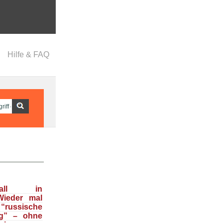
Hilfe & FAQ
nfall in
Wieder mal
ussische
g” – ohne