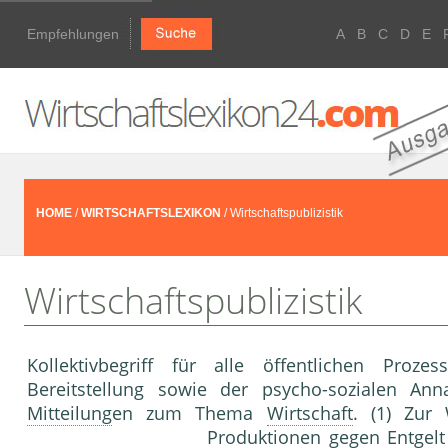
Empfehlungen
A
B
C
D
E
HOME
/
WIRTSCHAFTSLEXIKON
/ Wirtschaftspublizistik
Wirtschaftspublizistik
Kollektivbegriff für alle öffentlichen Proze
Bereitstellung sowie der psycho-sozialen 
Mitteilung
en zum Thema
Wirtschaft
. (1) Zur 
Produktion
en gegen
Entgelt