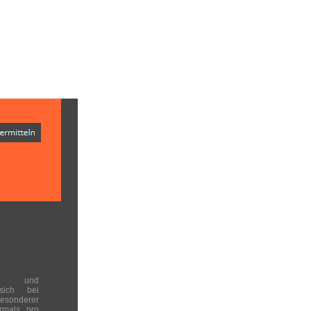
en und
 sich bei
onderer
rmals pro