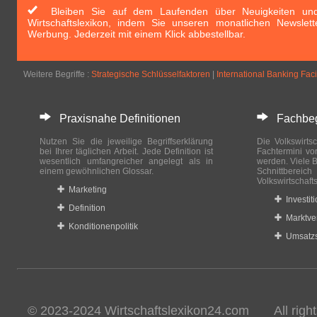
Bleiben Sie auf dem Laufenden über Neuigkeiten und 
Wirtschaftslexikon, indem Sie unseren monatlichen Newslett
Werbung. Jederzeit mit einem Klick abbestellbar.
Weitere Begriffe :
Strategische Schlüsselfaktoren
|
International Banking Facil
Praxisnahe Definitionen
Fachbegri
Nutzen Sie die jeweilige Begriffserklärung
Die Volkswirtsc
bei Ihrer täglichen Arbeit. Jede Definition ist
Fachtermini vo
wesentlich umfangreicher angelegt als in
werden. Viele B
einem gewöhnlichen Glossar.
Schnittberei
Volkswirtschaft
Marketing
Investit
Definition
Marktve
Konditionenpolitik
Umsatzs
© 2023-2024 Wirtschaftslexikon24.com All rights