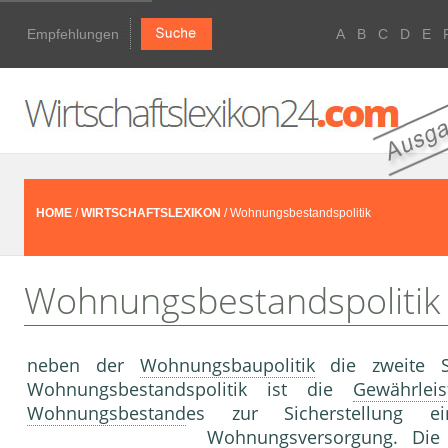
Empfehlungen
A
B
C
D
E
HOME
/
WIRTSCHAFTSLEXIKON
/ Wohnungsbestandspolitik
Wohnungsbestandspolitik
neben der
Wohnungsbaupolitik
die zweite S
Wohnungsbestandspolitik ist die
Gewährleis
Wohnungsbestand
es zur Sicherstellung e
Wohnungsversorgung. Die 