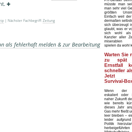
PR-Berater beim
ht.
müsste man sei
man sehr viel Ge
größten Unsin
Einfach weil de
zip
| Nächster Fachbegriff:
Zeitung
dermaßen selbstv
sich überzeugt is
glaubt, was er v
sich wohl als
Kanzler aller Ze
miserablen U
on als fehlerhaft melden & zur Bearbeitung
spielen da wohl 
Warten Sie n
zu spät 
Ernstfall 
schneller al
Jetzt d
Survival-Box
Wenn der Uk
eskaliert oder
naher Zukunft der
wie bereits kür
dieses Jahr ang
Gas mehr fließt 
leer bleiben – e
leider aufgrun
Politik hierzula
herbeigeführte
Wirtschafts