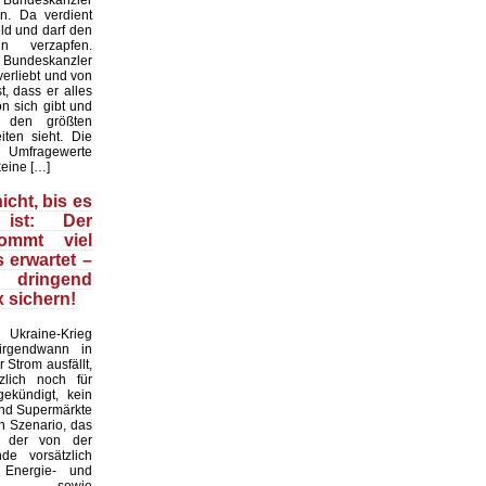
 Bundeskanzler
n. Da verdient
ld und darf den
n verzapfen.
r Bundeskanzler
erliebt und von
t, dass er alles
on sich gibt und
 den größten
iten sieht. Die
mfragewerte
keine […]
icht, bis es
ist: Der
kommt viel
s erwartet –
ringend
 sichern!
raine-Krieg
 irgendwann in
 Strom ausfällt,
zlich noch für
ekündigt, kein
und Supermärkte
in Szenario, das
d der von der
nde vorsätzlich
n Energie- und
krise sowie