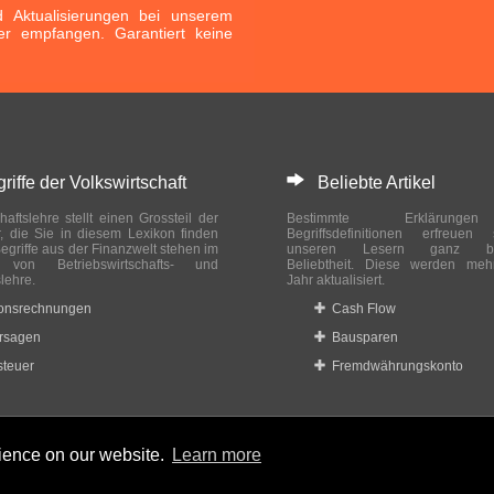
Aktualisierungen bei unserem
er empfangen. Garantiert keine
ffe der Volkswirtschaft
Beliebte Artikel
haftslehre stellt einen Grossteil der
Bestimmte Erklärung
r, die Sie in diesem Lexikon finden
Begriffsdefinitionen erfreuen
egriffe aus der Finanzwelt stehen im
unseren Lesern ganz bes
ch von Betriebswirtschafts- und
Beliebtheit. Diese werden meh
slehre.
Jahr aktualisiert.
ionsrechnungen
Cash Flow
rsagen
Bausparen
teuer
Fremdwährungskonto
rience on our website.
Learn more
 reserved.
Home
|
Datenschutzbestimmungen
|
Impressum
|
Rechtlic