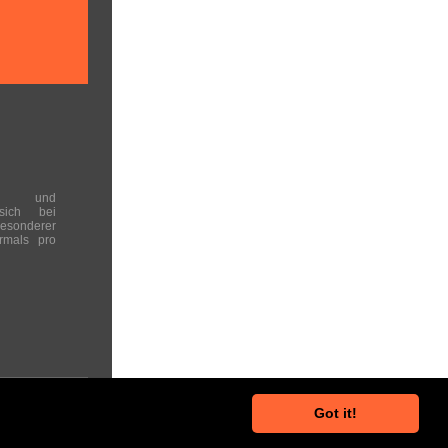
en und
 sich bei
onderer
rmals pro
Got it!
he Hinweise