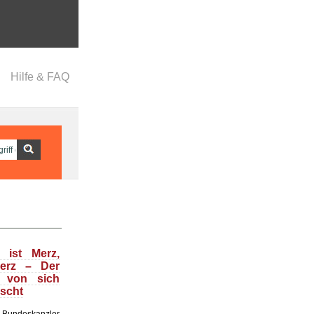
Hilfe & FAQ
 ist Merz,
Merz – Der
t von sich
uscht