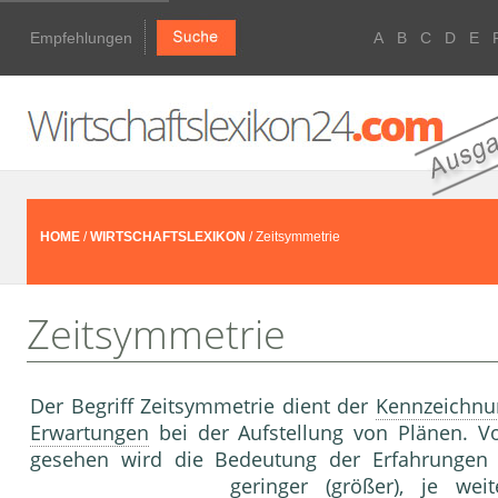
Empfehlungen
A
B
C
D
E
HOME
/
WIRTSCHAFTSLEXIKON
/ Zeitsymmetrie
Zeitsymmetrie
Der Begriff Zeitsymmetrie dient der
Kennzeichnu
Erwartungen
bei der Aufstellung von Plänen. V
gesehen wird die Bedeutung der Erfahrungen 
geringer (größer), je wei