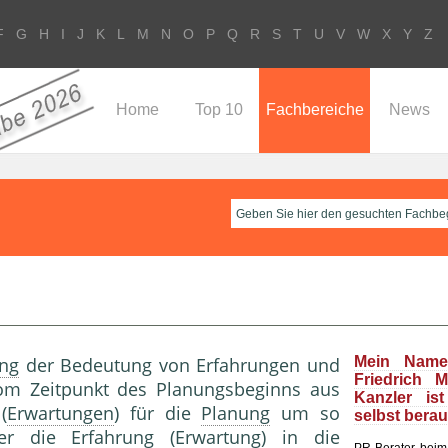
F
G
H
I
J
K
L
M
N
O
P
Q
R
S
T
U
V
W
X
Y
Z
Home
Top 10
Fachbereiche
News
ng
der Bedeutung von Erfahrungen und
Mein Name
Friedrich 
om Zeitpunkt des Planungsbeginns aus
Kanzler is
(
Erwartungen
) für die
Planung
um so
selbst bera
ter die Erfahrung (
Erwartung
) in die