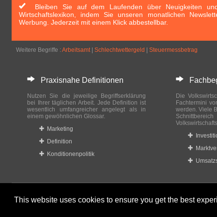
Bleiben Sie auf dem Laufenden über Neuigkeiten und 
Wirtschaftslexikon, indem Sie unseren monatlichen Newslett
Werbung. Jederzeit mit einem Klick abbestellbar.
Weitere Begriffe :
Arbeitsamt
|
Schlechtwettergeld
|
Steuermessbetrag
Praxisnahe Definitionen
Fachbegri
Nutzen Sie die jeweilige Begriffserklärung
Die Volkswirtsc
bei Ihrer täglichen Arbeit. Jede Definition ist
Fachtermini vo
wesentlich umfangreicher angelegt als in
werden. Viele B
einem gewöhnlichen Glossar.
Schnittberei
Volkswirtschaft
Marketing
Investit
Definition
Marktve
Konditionenpolitik
Umsatzs
This website uses cookies to ensure you get the best expe
© 2023-2024 Wirtschaftslexikon24.com All rights