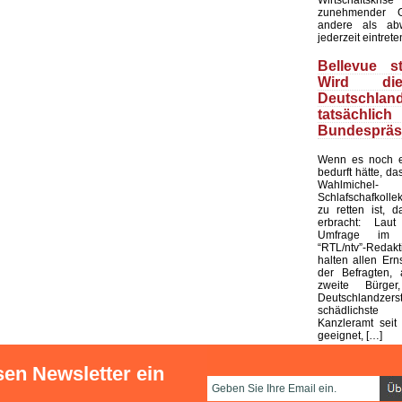
zunehmender G
andere als ab
jederzeit eintrete
Bellevue st
Wird di
Deutschland
tatsächli
Bundespräs
Wenn es noch e
bedurft hätte, d
Wahlmic
Schlafschafkolle
zu retten ist, d
erbracht: Laut
Umfrage im 
“RTL/ntv”-Redak
halten allen Ern
der Befragten, 
zweite Bürge
Deutschlandze
schädlichst
Kanzleramt seit 
geeignet, […]
sen Newsletter ein