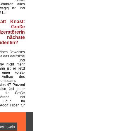
efahren alles
wegig ist und
n […]
att Knast:
e Große
zerstörerin
ch nächste
identin?
ines Beweises
ass das deutsche
hel- und
ktiv nicht mehr
ann ist er jetzt
 einer Forsa-
Auftrag des
tionsteams
stes 47 Prozent
also fast jeder
r, die Große
rstörerin und
e Figur im
Adolf Hitler für