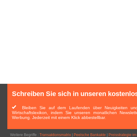
Schreiben Sie sich in unseren kostenlo
Bleiben Sie auf dem Laufenden über Neuigkeiten und 
Wirtschaftslexikon, indem Sie unseren monatlichen Newslett
Werbung. Jederzeit mit einem Klick abbestellbar.
Weitere Begriffe :
Transaktionsmatrix
|
Peelsche Bankakte
|
Preisstrategie i