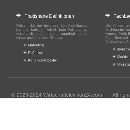
Praxisnahe Definitionen
Fachbegri
Nutzen Sie die jeweilige Begriffserklärung
Die Volkswirtsc
bei Ihrer täglichen Arbeit. Jede Definition ist
Fachtermini vo
wesentlich umfangreicher angelegt als in
werden. Viele B
einem gewöhnlichen Glossar.
Schnittberei
Volkswirtschaft
Marketing
Investit
Definition
Marktve
Konditionenpolitik
Umsatzs
© 2023-2024 Wirtschaftslexikon24.com All rights