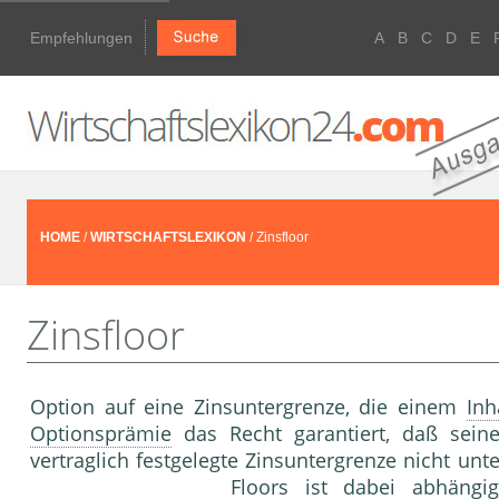
Empfehlungen
A
B
C
D
E
HOME
/
WIRTSCHAFTSLEXIKON
/ Zinsfloor
Zinsfloor
Option auf eine Zinsuntergrenze, die einem
Inh
Optionsprämie
das Recht garantiert, daß sei
vertraglich festgelegte Zinsuntergrenze nicht unt
Floors ist dabei abhän