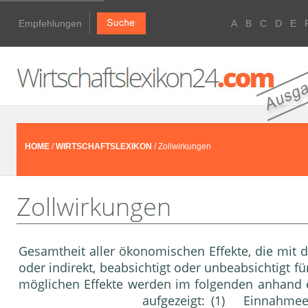
Empfehlungen
A
B
C
D
E
HOME
/
WIRTSCHAFTSLEXIKON
/ Zollwirkungen
Zollwirkungen
Gesamtheit aller ökonomischen Effekte, die mit 
oder indirekt, beabsichtigt oder unbeabsichtigt f
möglichen Effekte werden im folgenden anhand
aufgezeigt: (1) Einnahmeef