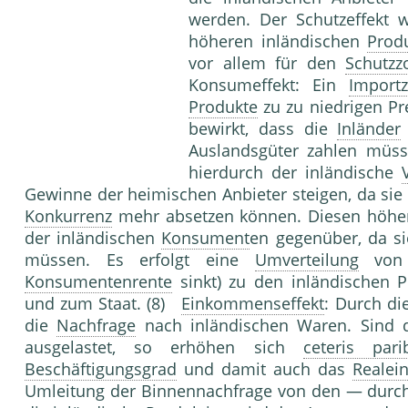
werden. Der Schutzeffekt 
höheren inländischen
Prod
vor allem für den
Schutzzo
Konsumeffekt: Ein
Importz
Produkte
zu zu niedrigen P
bewirkt, dass die
Inländer
Auslandsgüter zahlen müss
hierdurch der inländische
Gewinne der heimischen Anbieter steigen, da si
Konkurrenz
mehr absetzen können. Diesen höh
der inländischen
Konsument
en gegenüber, da si
müssen. Es erfolgt eine
Umverteilung
von 
Konsumentenrente
sinkt) zu den inländischen 
und zum Staat. (8)
Einkommenseffekt
: Durch di
die
Nachfrage
nach inländischen Waren. Sind 
ausgelastet, so erhöhen sich
ceteris pari
Beschäftigungsgrad
und damit auch das
Reale
Umleitung der Binnennachfrage von den — durch