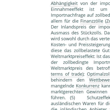
Abhängigkeit
von der impor
Einnahmeeffekt ist um
Importnachfrage auf zollbe
allem für die
Finanzzölle
(
Z
Der Inlandspreis der impo
Ausmass des Stückzolls. Da
wird sowohl durch das verte
Kosten- und Preissteigeru
diese das zollbelastete Gu
Weltmarktpreiseffekt: Ist da
der zollbedingte Impor
Weltmarktpreis des betro
terms of trade
);
Optimalzol
behindern den
Wettbewe
mangelnde
Konkurrenz
kann
marktgerechten Gewinnen 
führen. (5) Schutzeff
ausländischen Waren für d
die inländischen Anbieter