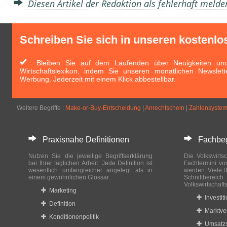
Diesen Artikel der Redaktion als fehlerhaft meld
Schreiben Sie sich in unseren kostenlo
Bleiben Sie auf dem Laufenden über Neuigkeiten und 
Wirtschaftslexikon, indem Sie unseren monatlichen Newslett
Werbung. Jederzeit mit einem Klick abbestellbar.
Weitere Begriffe :
Make-or-Buy-Entscheidung
|
Anrechtschein
|
Zahlensyste
Praxisnahe Definitionen
Fachbegri
Nutzen Sie die jeweilige Begriffserklärung
Die Volkswirtsc
bei Ihrer täglichen Arbeit. Jede Definition ist
Fachtermini vo
wesentlich umfangreicher angelegt als in
werden. Viele B
einem gewöhnlichen Glossar.
Schnittberei
Volkswirtschaft
Marketing
Investit
Definition
Marktve
Konditionenpolitik
Umsatzs