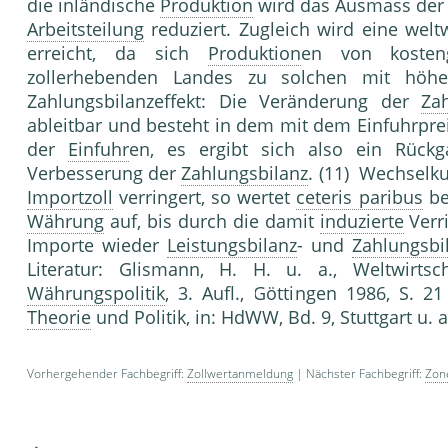
die inländische
Produktion
wird das Ausmass der 
Arbeitsteilung
reduziert. Zugleich wird eine welt
erreicht, da sich
Produktion
en von kosten
zollerhebenden Landes zu solchen mit höhe
Zahlungsbilanzeffekt: Die Veränderung der
Za
ableitbar und besteht in dem mit dem Einfuhrp
der
Einfuhr
en, es ergibt sich also ein Rück
Verbesserung der
Zahlungsbilanz
. (11) Wechselku
Importzoll
verringert, so wertet
ceteris paribus
be
Währung
auf, bis durch die damit
induzierte
Verr
Importe wieder
Leistungsbilanz
- und
Zahlungsbi
Literatur: Glismann, H. H. u. a., Weltwirtsc
Währungspolitik
, 3. Aufl., Göttingen 1986, S. 21
Theorie
und Politik, in: HdWW, Bd. 9, Stuttgart u. a
Vorhergehender Fachbegriff:
Zollwertanmeldung
| Nächster Fachbegriff:
Zon