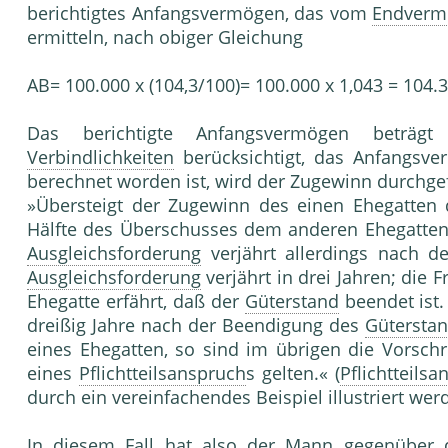
berichtigtes Anfangsvermögen, das vom
Endverm
ermitteln, nach obiger Gleichung
AB= 100.000 x (104,3/100)= 100.000 x 1,043 = 104.
Das berichtigte Anfangsvermögen beträg
Verbindlichkeiten
berücksichtigt, das Anfangsv
berechnet worden ist, wird der Zugewinn durchgef
»Übersteigt der Zugewinn des einen Ehegatten 
Hälfte des Überschusses dem anderen Ehegatten
Ausgleichsforderung
verjährt allerdings nach 
Ausgleichsforderung
verjährt in drei Jahren; die 
Ehegatte erfährt, daß der
Güterstand
beendet ist.
dreißig Jahre nach der Beendigung des
Gütersta
eines Ehegatten, so sind im übrigen die Vorsch
eines
Pflichtteilsanspruch
s gelten.« (
Pflichtteils
durch ein vereinfachendes Beispiel illustriert wer
In diesem Fall hat also der Mann gegenüber 