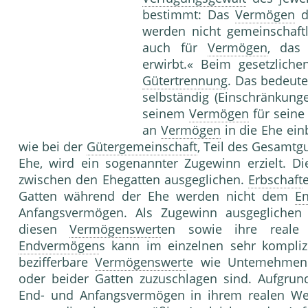
bestimmt: Das
Vermögen
d
werden nicht gemeinschaft
auch für
Vermögen
, das
erwirbt.« Beim gesetzlich
Gütertrennung
. Das bedeute
selbständig (Einschränkung
seinem
Vermögen
für sein
an
Vermögen
in die Ehe einb
wie bei der
Gütergemeinschaft
, Teil des Gesamtg
Ehe, wird ein sogenannter Zugewinn erzielt. D
zwischen den Ehegatten ausgeglichen.
Erbschaft
Gatten während der Ehe werden nicht dem
E
Anfangsvermögen. Als Zugewinn ausgeglichen
diesen
Vermögenswert
en sowie ihre reale 
Endvermögen
s kann im einzelnen sehr kompliz
bezifferbare
Vermögenswert
e wie Untemehmen
oder beider Gatten zuzuschlagen sind. Aufgr
End- und Anfangsvermögen in ihrem realen Wert