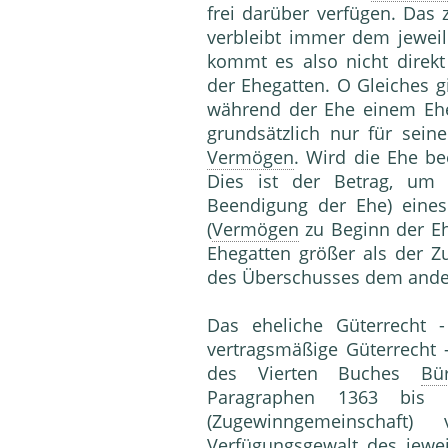
frei darüber verfügen. Das
verbleibt immer dem jeweil
kommt es also nicht direk
der Ehegatten. O Gleiches gi
während der Ehe einem Ehe
grundsätzlich nur für sei
Vermögen
. Wird die Ehe be
Dies ist der Betrag, u
Beendigung der Ehe) eine
(
Vermögen
zu Beginn der Eh
Ehegatten größer als der Z
des Überschusses dem ander
Das eheliche Güterrecht 
vertragsmäßige Güterrecht -
des Vierten Buches
Bü
Paragraphen 1363 bis 
(Zugewinngemeinschaft
Verfügungsgewalt
des jewei