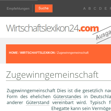
Empfehlungen
A
B
C
D
E
HOME
/
WIRTSCHAFTSLEXIKON
/ Zugewinngemeinschaft
Zugewinngemeinschaft
Zugewinngemeinschaft Dies ist die gesetzlich na
Form des ehelichen
Güterstand
es in Deutschl
anderer
Güterstand
vereinbart wird. Typisch f
Ehegatte kann sein
Vermöge