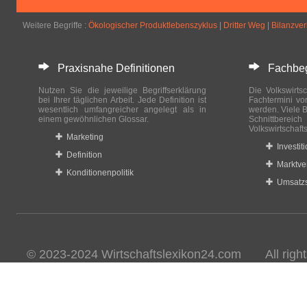
Weitere Begriffe :
Ökologischer Produktlebenszyklus
|
Dritter Weg
|
Bilanzve
Praxisnahe Definitionen
Fachbegri
Nutzen Sie die jeweilige Begriffserklärung
Die Volkswirtsc
bei Ihrer täglichen Arbeit. Jede Definition ist
Fachtermini vo
wesentlich umfangreicher angelegt als in
werden. Viele B
einem gewöhnlichen Glossar.
Schnittberei
Volkswirtschaft
Marketing
Investit
Definition
Marktve
Konditionenpolitik
Umsatzs
© 2023-2024 Wirtschaftslexikon24.com All rights