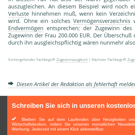
auszugleichen. An diesem Beispiel wird noch ei
Verlust
e hinnehmen muß, wenn kein Verzeich
wird. Ohne ein solches
Vermögensverzeichnis
w
Endvermögen
entsprechen; der Zugewinn des 
Zugewinn der Frau 200.000 EUR. Der Überschuß 
durch ihn ausgleichspflichtig wären nunmehr als
Vorhergehender Fachbegriff:
Zugewinnausgleich
| Nächster Fachbegriff:
Zugr
Diesen Artikel der Redaktion als fehlerhaft meld
Schreiben Sie sich in unseren kostenlo
Bleiben Sie auf dem Laufenden über Neuigkeiten und 
Wirtschaftslexikon, indem Sie unseren monatlichen Newslett
Werbung. Jederzeit mit einem Klick abbestellbar.