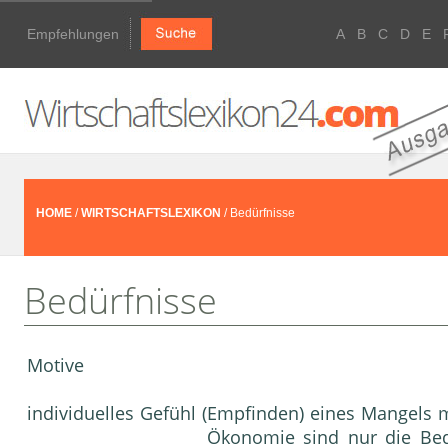
Empfehlungen
A
B
C
D
E
HOME
/
WIRTSCHAFTSLEXIKON
/ Bedürfnisse
Bedürfnisse
Motive
individuelles Gefühl (Empfinden) eines Mangels 
Ökonomie
sind nur die Bed