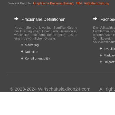
Weitere Begriffe :
Graphische Kostenauflösung
|
FRA
|
Aufgabenplanung
Praxisnahe Definitionen
Fachbegri
Nutzen Sie die jeweilige Begriffserklärung
Die Volkswirtsc
bei Ihrer täglichen Arbeit. Jede Definition ist
Fachtermini vo
wesentlich umfangreicher angelegt als in
werden. Viele B
einem gewöhnlichen Glossar.
Schnittberei
Volkswirtschaft
Marketing
Investit
Definition
Marktve
Konditionenpolitik
Umsatzs
© 2023-2024 Wirtschaftslexikon24.com All rights