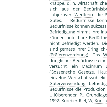
knappe, d. h. wirtschaftlich
sich aus der
Bedürfnisb
subjektiven
Wertlehre
die B
Gutes. Bedürfnisse können
Bedürfnisse können sukzessi
Befriedigung nimmt ihre
Int
können unteilbare Bedürfni
nicht befriedigt werden. D
sind gemäss ihrer Dringlichk
(
Präferenzordnung
). Das
W
dringlicher Bedürfnisse eine
versucht, ein Maximum
(
Gossensche Gesetze
,
Hau
einzelne Wirtschaftssubjekt
Güterverwendung
befriedi
Bedürfnisse die
Produktion
U.IOberender, P., Grundla
1992. Kroeber-Riel, W,
Konsu