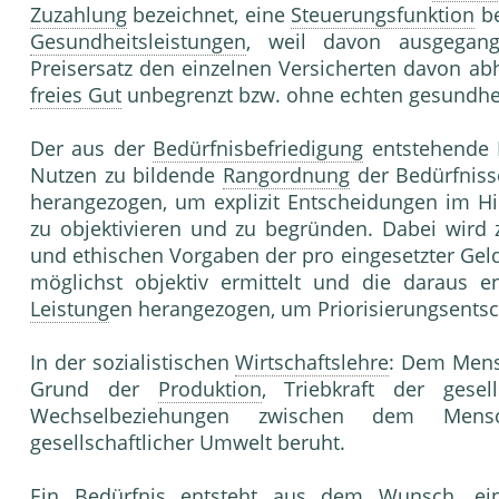
Zuzahlung
bezeichnet, eine
Steuerungsfunktion
be
Gesundheitsleistungen
, weil davon ausgegan
Preisersatz den einzelnen Versicherten davon ab
freies Gut
unbegrenzt bzw. ohne echten gesundhei
Der aus der
Bedürfnisbefriedigung
entstehende 
Nutzen zu bildende
Rangordnung
der Bedürfniss
herangezogen, um explizit Entscheidungen im Hi
zu objektivieren und zu begründen. Dabei wird
und ethischen Vorgaben der pro eingesetzter Geld
möglichst objektiv ermittelt und die daraus e
Leistung
en herangezogen, um Priorisierungsentsc
In der sozialistischen
Wirtschaftslehre
: Dem Mens
Grund der
Produktion
, Triebkraft der gesel
Wechselbeziehungen zwischen dem Mens
gesellschaftlicher Umwelt beruht.
Ein
Bedürfnis
entsteht aus dem Wunsch, ein