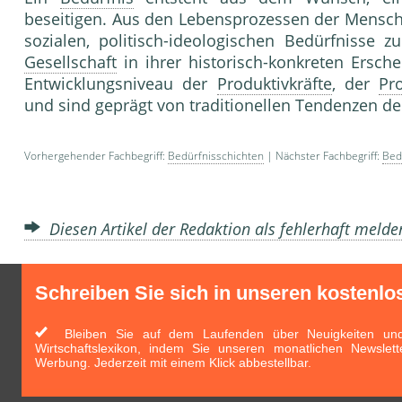
beseitigen. Aus den Lebensprozessen der Mensche
sozialen, politisch-ideologischen Bedürfnisse z
Gesellschaft
in ihrer historisch-konkreten Ersch
Entwicklungsniveau der
Produktivkräfte
, der
Pr
und sind geprägt von traditionellen Tendenzen d
Vorhergehender Fachbegriff:
Bedürfnisschichten
| Nächster Fachbegriff:
Bed
Diesen Artikel der Redaktion als fehlerhaft meld
Schreiben Sie sich in unseren kostenlo
Bleiben Sie auf dem Laufenden über Neuigkeiten und 
Wirtschaftslexikon, indem Sie unseren monatlichen Newslett
Werbung. Jederzeit mit einem Klick abbestellbar.