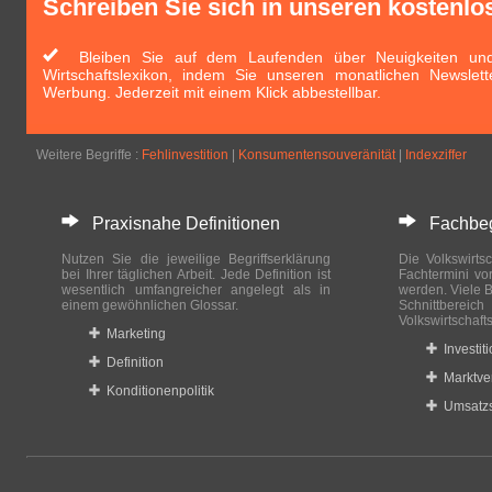
Schreiben Sie sich in unseren kostenlo
Bleiben Sie auf dem Laufenden über Neuigkeiten und 
Wirtschaftslexikon, indem Sie unseren monatlichen Newslett
Werbung. Jederzeit mit einem Klick abbestellbar.
Weitere Begriffe :
Fehlinvestition
|
Konsumentensouveränität
|
Indexziffer
Praxisnahe Definitionen
Fachbegri
Nutzen Sie die jeweilige Begriffserklärung
Die Volkswirtsc
bei Ihrer täglichen Arbeit. Jede Definition ist
Fachtermini vo
wesentlich umfangreicher angelegt als in
werden. Viele B
einem gewöhnlichen Glossar.
Schnittberei
Volkswirtschaft
Marketing
Investit
Definition
Marktve
Konditionenpolitik
Umsatzs