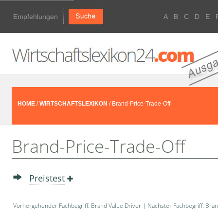
Empfehlungen
A
B
C
D
E
HOME
/
WIRTSCHAFTSLEXIKON
/ Brand-Price-Trade-Off
Brand-Price-Trade-Off
Preistest
Vorhergehender Fachbegriff:
Brand Value Driver
| Nächster Fachbegriff:
Bran