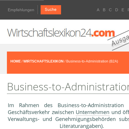
Empfehlungen
A
B
C
D
E
HOME
/
WIRTSCHAFTSLEXIKON
/ Business-to-Administration (B2A)
Business-to-Administratio
Im Rahmen des Business-to-Administrati
Geschäftsverkehr zwischen
Unternehmen
und öff
Verwaltungs- und Genehmi­gungsbehörden su
Literaturangaben).