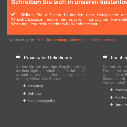
Schreiben Sie sich in unseren kostenlo
Bleiben Sie auf dem Laufenden über Neuigkeiten und 
Wirtschaftslexikon, indem Sie unseren monatlichen Newslett
Werbung. Jederzeit mit einem Klick abbestellbar.
Weitere Begriffe :
POS-Entscheidung
|
Güterverzehr
|
Handelsmessse
Praxisnahe Definitionen
Fachbegri
Nutzen Sie die jeweilige Begriffserklärung
Die Volkswirtsc
bei Ihrer täglichen Arbeit. Jede Definition ist
Fachtermini vo
wesentlich umfangreicher angelegt als in
werden. Viele B
einem gewöhnlichen Glossar.
Schnittberei
Volkswirtschaft
Marketing
Investit
Definition
Marktve
Konditionenpolitik
Umsatzs