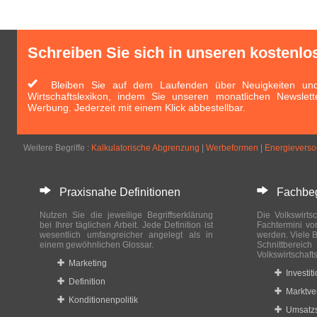
Schreiben Sie sich in unseren kostenlo
Bleiben Sie auf dem Laufenden über Neuigkeiten und 
Wirtschaftslexikon, indem Sie unseren monatlichen Newslett
Werbung. Jederzeit mit einem Klick abbestellbar.
Weitere Begriffe :
Kalkulatorische Abgrenzung
|
Werbeformen
|
Energievers
Praxisnahe Definitionen
Fachbegri
Nutzen Sie die jeweilige Begriffserklärung
Die Volkswirtsc
bei Ihrer täglichen Arbeit. Jede Definition ist
Fachtermini vo
wesentlich umfangreicher angelegt als in
werden. Viele B
einem gewöhnlichen Glossar.
Schnittberei
Volkswirtschaft
Marketing
Investit
Definition
Marktve
Konditionenpolitik
Umsatzs