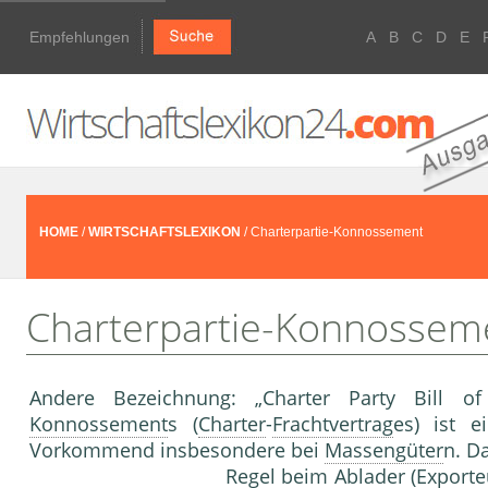
Empfehlungen
A
B
C
D
E
HOME
/
WIRTSCHAFTSLEXIKON
/ Charterpartie-Konnossement
Charterpartie-Konnossem
Andere Bezeichnung: „Charter Party Bill of
Konnossement
s (
Charter
-
Frachtvertrag
es) ist e
Vorkommend insbesondere bei
Massengüter
n. D
Regel beim
Ablader
(
Exporte