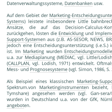
Datenverwaltungssysteme,
Datenbanken
usw.
Auf dem Gebiet der
Marketing
-
Entscheidungsunte
System
s) leistete insbesondere Little bahnbrech
Ansätze, die auf das Decision-Calculus-K
zurückgehen, lösten die
Entwicklung
und
Implem
Support-System
en aus (z.B. AS-SESOR, NEWS, 
jedoch eine Entscheidungsunterstützung (i.e.S.) 
ist. Im
Marketing
wurden
Entscheidungsmodell
u.a. zur
Mediaplanung
(MEDIAC, vgl. Little/Lodis
(
CALLPLAN
, vgl. Lodish, 1971) entwickelt. Oftm
Mess- und
Prognosesysteme
(vgl. Simon, 1986, S. 
Als Beispiel eines klassischen
Marketing-Supp
Spektrum.von
Marketinginstrumente
n bezieht,
Tymshare) angesehen werden (vgl. Gan-sera/R
wurden in Deutschland u.a. von der GfK, Nürnb
angebot
en.