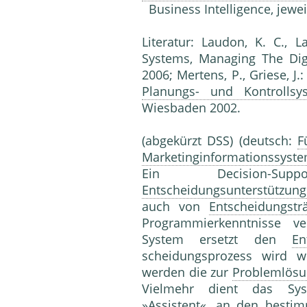
Business Intel­ligence, jewe
Literatur: Laudon, K. C., 
Systems, Managing The Digi
2006; Mertens, P., Griese, J.
Planungs- und Kontrollsy
Wiesbaden 2002.
(abgekürzt DSS) (deutsch:
F
Marketinginformationssyst
Ein Decision-Sup
Entscheidungsunterstützun
auch von
Entscheidungstr
Programmierkenntnisse v
System ersetzt den
En
scheidungsprozess wird we
werden die zur
Problemlös
Vielmehr dient das 
»Assistent«, an den besti