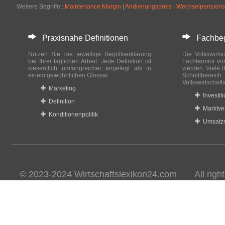
Weitere Begriffe :
Maintenance Margin
|
Andienungspreis
|
Wechselpensions
Praxisnahe Definitionen
Fachbegri
Nutzen Sie die jeweilige Begriffserklärung
Die Volkswirtsc
bei Ihrer täglichen Arbeit. Jede Definition ist
Fachtermini vo
wesentlich umfangreicher angelegt als in
werden. Viele B
einem gewöhnlichen Glossar.
Schnittberei
Volkswirtschaft
Marketing
Investit
Definition
Marktve
Konditionenpolitik
Umsatzs
© 2023-2024 Wirtschaftslexikon24.com All rights