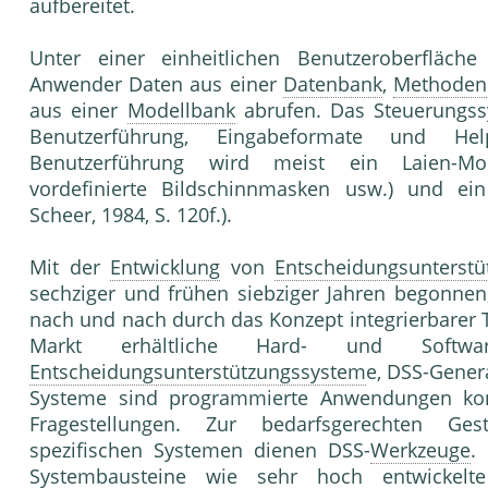
aufbereitet.
Unter einer einheitlichen Benutzeroberfläch
Anwender Daten aus einer
Datenbank
,
Methoden
aus einer
Modellbank
abrufen. Das Steuerungssy
Benutzerführung, Eingabeformate und Hel
Benutzerführung wird meist ein Laien-Mod
vordefinierte Bildschinnmasken usw.) und ein
Scheer, 1984, S. 120f.).
Mit der
Entwicklung
von
Entscheidungsunterst
sechziger und frühen siebziger Jahren begonne
nach und nach durch das Konzept integrierbarer 
Markt erhältliche Hard- und Softwar
Entscheidungsunterstützungssystem
e, DSS-Gener
Systeme sind programmierte Anwendungen konk
Fragestellungen. Zur bedarfsgerechten Ge
spezifischen Systemen dienen DSS-
Werkzeuge
.
Systembausteine wie sehr hoch entwickel