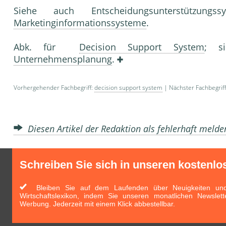
Siehe auch Entscheidungsunterstützung
Marketinginformationssysteme
.
Abk. für
Decision Support System
; 
Unternehmensplanung
.
Vorhergehender Fachbegriff:
decision support system
| Nächster Fachbegrif
Diesen Artikel der Redaktion als fehlerhaft meld
Schreiben Sie sich in unseren kostenlo
Bleiben Sie auf dem Laufenden über Neuigkeiten und 
Wirtschaftslexikon, indem Sie unseren monatlichen Newslett
Werbung. Jederzeit mit einem Klick abbestellbar.