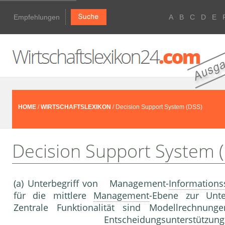
Empfehlungen
A
B
C
D
E
HOME
/
WIRTSCHAFTSLEXIKON
/ Decision Support System (DSS)
Decision Support System 
(a) Unterbegriff von Management-
Information
für die mittlere
Management
-Ebene zur Unt
Zentrale Funktionalität sind Modellrechnung
Entscheidungsunterstützung