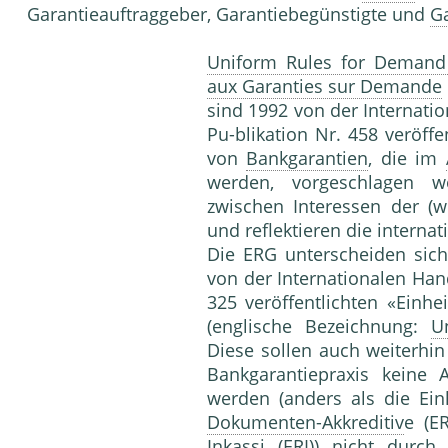
Garantieauftraggeber, Garantie­begünstigte und
G
Uniform Rules for Demand
aux Garanties sur Demande
sind 1992 von der Internatio
Pu-blikation Nr. 458 veröff
von
Bankgarantien
, die im
werden, vorgeschlagen w
zwischen Interessen der (w
und reflektieren die interna
Die ERG unterscheiden sic
von der Internationalen Han
325 veröffentlichten «Einhe
(englische Bezeichnung:
U
Diese sollen auch weiterhin
Bankgarantiepraxis keine
werden (anders als die Ein
Dokumenten-Akkreditiv
e (E
Inkassi
(ERI)) nicht durch