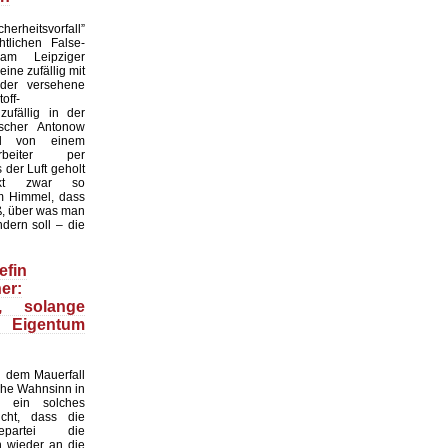
herheitsvorfall”
htlichen False-
 am Leipziger
ine zufällig mit
der versehene
off-
zufällig in der
scher Antonow
nd von einem
tarbeiter per
der Luft geholt
nkt zwar so
 Himmel, dass
ß, über was man
dern soll – die
efin
er:
n, solange
 Eigentum
 dem Mauerfall
sche Wahnsinn in
 ein solches
cht, dass die
gepartei die
n wieder an die