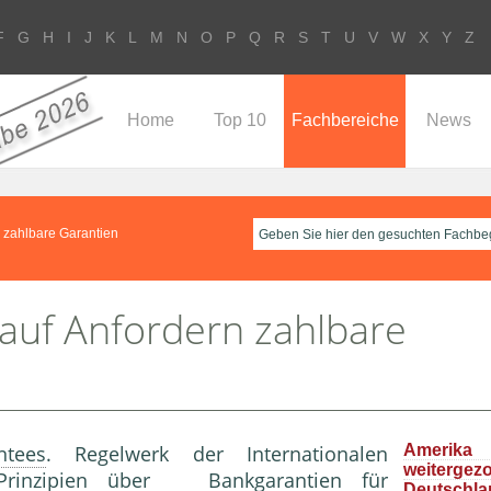
F
G
H
I
J
K
L
M
N
O
P
Q
R
S
T
U
V
W
X
Y
Z
Home
Top 10
Fachbereiche
News
rn zahlbare Garantien
r auf Anfordern zahlbare
tees
. Regelwerk der Internationalen
Ameri
weitergez
Prinzipien über Bankgarantien für
Deutschla