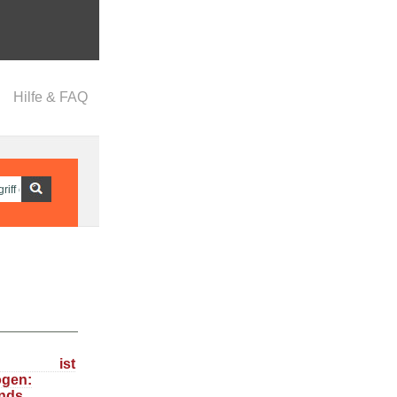
Hilfe & FAQ
ka ist
ogen:
nds