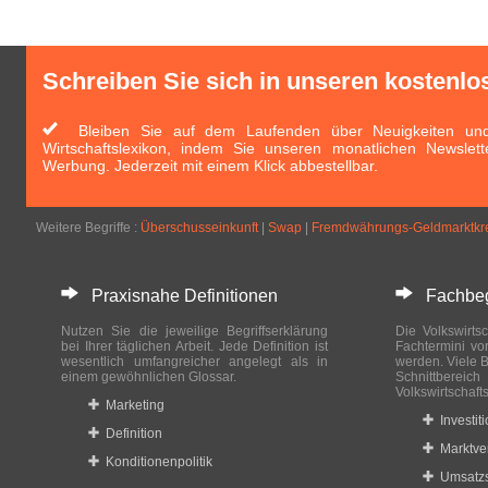
Schreiben Sie sich in unseren kostenlo
Bleiben Sie auf dem Laufenden über Neuigkeiten und 
Wirtschaftslexikon, indem Sie unseren monatlichen Newslett
Werbung. Jederzeit mit einem Klick abbestellbar.
Weitere Begriffe :
Überschusseinkunft
|
Swap
|
Fremdwährungs-Geldmarktkre
Praxisnahe Definitionen
Fachbegri
Nutzen Sie die jeweilige Begriffserklärung
Die Volkswirtsc
bei Ihrer täglichen Arbeit. Jede Definition ist
Fachtermini vo
wesentlich umfangreicher angelegt als in
werden. Viele B
einem gewöhnlichen Glossar.
Schnittberei
Volkswirtschaft
Marketing
Investit
Definition
Marktve
Konditionenpolitik
Umsatzs