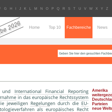
F
G
H
I
J
K
L
M
N
O
P
Q
R
S
T
U
V
W
X
Y
Z
Home
Top 10
Fachbereiche
News
und
International Financial Reporting
Ameri
weitergez
rnahme
in das europäische
Rechtssystem
Deutschla
ie jeweiligen
Regelung
en durch die
EU-
Parteie
logie­verfahren als europäisches Recht
neue Welt