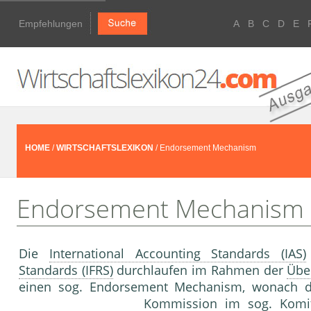
Empfehlungen
A
B
C
D
E
HOME
/
WIRTSCHAFTSLEXIKON
/ Endorsement Mechanism
Endorsement Mechanism
Die
International Accounting Standards (IAS)
Standards (IFRS)
durchlaufen im Rahmen der
Übe
einen sog. Endorse­ment Mechanism, wonach d
Kommission
im sog. Komito