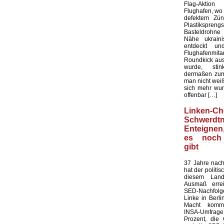
Flag-Aktion
Flughafen, wo e
defektem Zün
Plastiksprengst
Basteldrohne 
Nähe ukraini
entdeckt u
Flughafenmi
Roundkick aus 
wurde, sti
dermaßen zum
man nicht wei
sich mehr wun
offenbar […]
Linken-Ch
Schwerdtn
Enteigne
es noch
gibt
37 Jahre nach
hat der politi
diesem Land
Ausmaß errei
SED-Nachfol
Linke in Berli
Macht kommt
INSA-Umfrage l
Prozent, die