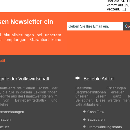
und die SPD b
kommt auf 19,
Prozent. […]
sen Newsletter ein
Aktualisierungen bei unserem
er empfangen. Garantiert keine
dit
ffe der Volkswirtschaft
Beliebte Artikel
haftslehre stellt einen Grossteil der
Bestimmte Erklärung
r, die Sie in diesem Lexikon finden
Begriffsdefinitionen erfreuen
egriffe aus der Finanzwelt stehen im
unseren Lesern ganz bes
ch von Betriebswirtschafts- und
Beliebtheit. Diese werden meh
slehre.
Jahr aktualisiert.
ionsrechnungen
Cash Flow
rsagen
Bausparen
teuer
Fremdwährungskonto