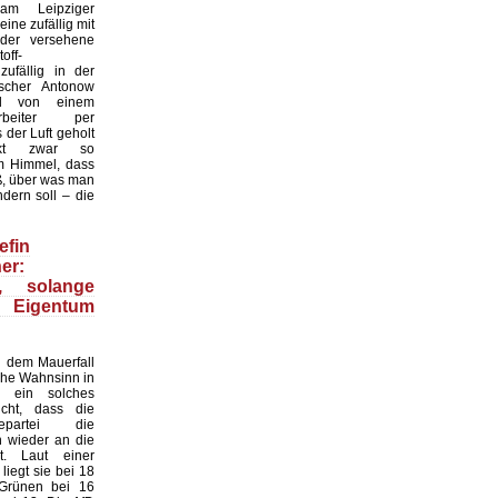
 am Leipziger
ine zufällig mit
der versehene
off-
zufällig in der
scher Antonow
nd von einem
tarbeiter per
der Luft geholt
nkt zwar so
 Himmel, dass
ß, über was man
dern soll – die
efin
er:
n, solange
 Eigentum
 dem Mauerfall
sche Wahnsinn in
 ein solches
cht, dass die
gepartei die
n wieder an die
. Laut einer
iegt sie bei 18
 Grünen bei 16