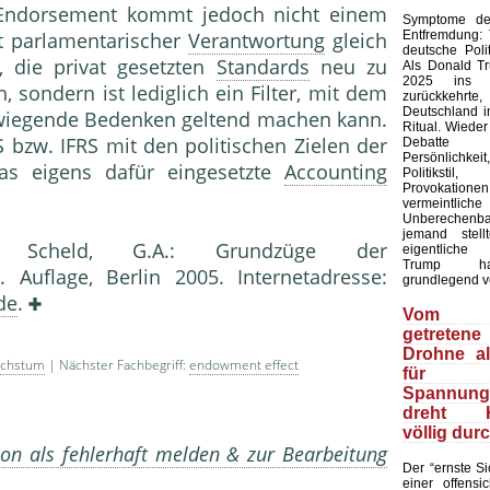
 Endorsement kommt jedoch nicht einem
Symptome der
Entfremdung:
t parlamentarischer
Verantwortung
gleich
deutsche Polit
, die privat gesetzten
Standards
neu zu
Als Donald T
2025 ins 
, sondern ist lediglich ein Filter, mit dem
zurückkehr
Deutschland in
iegende Bedenken geltend machen kann.
Ritual. Wieder
S bzw. IFRS mit den politischen Zielen der
Debatte
Persönlich
 das eigens dafür eingesetzte
Accounting
Politiks
Provokation
vermeintliche
Unberechenb
jemand stell
., Scheld, G.A.: Grundzüge der
eigentliche
Trump ha
9. Auflage, Berlin 2005. Internetadresse:
grundlegend v
de
.
Vom 
getretene
Drohne a
achstum
| Nächster Fachbegriff:
endowment effect
für
Spannungs
dreht Ki
völlig dur
on als fehlerhaft melden & zur Bearbeitung
Der “ernste Sic
einer offensic