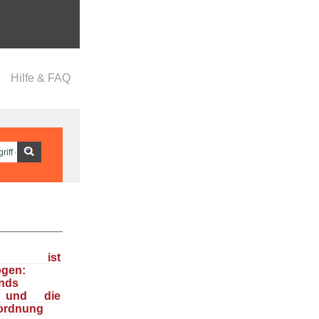
Hilfe & FAQ
ka ist
ogen:
nds
n und die
ordnung