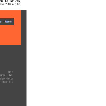
ei 13. Die AfD
 die CDU auf 18
en und
 sich bei
onderer
rmals pro