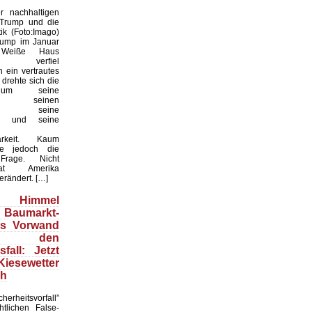
 nachhaltigen
 Trump und die
ik (Foto:Imago)
rump im Januar
Weiße Haus
te, verfiel
 ein vertrautes
 drehte sich die
 um seine
keit, seinen
til, seine
en und seine
arkeit. Kaum
te jedoch die
 Frage. Nicht
t Amerika
erändert. […]
Himmel
 Baumarkt-
ls Vorwand
 den
fall: Jetzt
esewetter
ch
herheitsvorfall”
htlichen False-