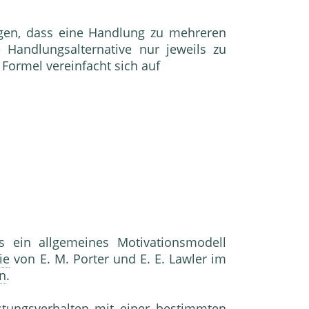
­gen, dass eine Handlung zu mehreren
Hand­lungsalternative nur jeweils zu
 Formel verein­facht sich auf
ein allgemeines Motivationsmodell
ie
von E. M. Porter und E. E. Lawler im
on
.
stungsverhalten mit einer bestimmten