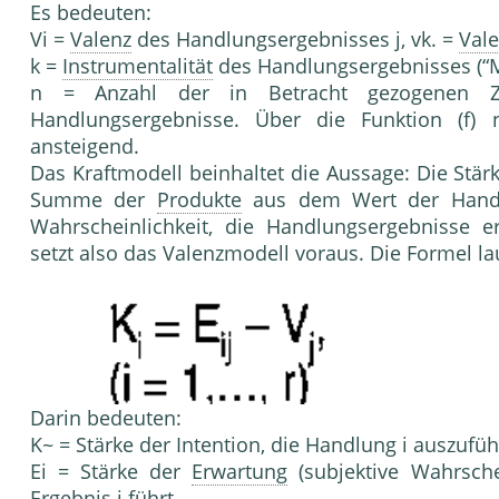
Es bedeuten:
Vi =
Valenz
des Handlungsergebnisses j, vk. =
Val
k =
Instrumentalität
des Handlungsergebnisses (“Mitt
n = Anzahl der in Betracht gezogenen Z
Handlungsergebnisse. Über die Funktion (f
ansteigend.
Das Kraftmodell beinhaltet die Aussage: Die Stär
Sum­me der
Produkte
aus dem Wert der Handlu
Wahrscheinlich­keit, die Handlungsergebnisse 
setzt also das Valenz­modell voraus. Die Formel la
Darin bedeuten:
K~ = Stärke der Intention, die Handlung i aus­zufüh
Ei = Stärke der
Erwartung
(subjektive Wahr­sch
Ergebnis j führt,