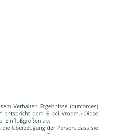
e­sem Verhalten Ergebnisse (
outcome
s)
P° ent­spricht dem E bei Vroom.) Diese
i Einfluß­größen ab:
st die Überzeugung der Person, dass sie