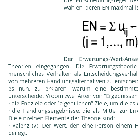
wählen, deren EN maximal ist
Der Erwartungs-Wert-Ansa
Theorie
n eingegangen. Die Erwar­tungstheorie
menschliches Verhalten als Entscheidungsver­hal
von meh­reren Handlungsalternativen zu entsche
es nun, zu erklären, warum eine bestimmte A
unterscheidet Vroom zwei Ar­ten von “Ergebnissen
· die
Endziel
e oder “eigentlichen” Ziele, um die es 
· die Handlungsergebnisse, die als Mittel zur Er­
Die einzelnen
Element
e der
Theorie
sind:
·
Valenz
(V): Der Wert, den eine Person einem
beilegt.