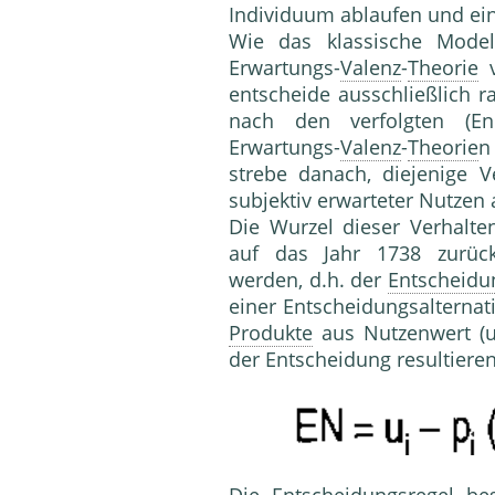
Individuum ablaufen und ei
Wie das klassische Mode
Erwartungs-
Valenz
-
Theorie
v
entscheide aus­schließlich ra
nach den verfolgten (En
Erwartungs-
Valenz
-
Theorie
n
strebe danach, diejenige V
subjektiv erwarteter Nutzen 
Die Wurzel dieser Verhalte
auf das Jahr 1738 zurüc
werden, d.h. der
Entscheidu
einer Entscheidungsalterna
Produkte
aus Nut­zenwert (
der Entscheidung resultier
Die
Entscheidungsregel
bes