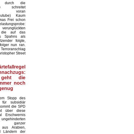
en durch die
 schreitet
sam voran
Youtube) Kaum
mas Frei schon
Belastungsprobe:
unglückten
, die auf das
ns Spahns als
tzender folgte,
olger nun ran.
 Terroranschlag
ristopher Street
tefallregel
nnachzugs:
geht die
mmer noch
 genug
dem Stopp des
 für subsidiär
 kommt die SPD
ht über diese
l Erschwernis
ngehinderten
 ganzer
 aus Arabien,
d Ländern der