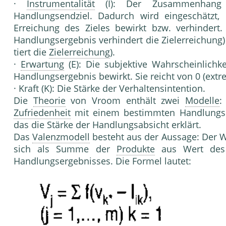
·
Instrumentalität
(I): Der Zusammenhang z
Handlungsend­ziel. Dadurch wird eingeschätzt
Erreichung des Zieles bewirkt bzw. verhindert
Handlungsergebnis verhindert die Zielerrei­chung
tiert die
Zielerreichung
).
·
Erwartung
(E): Die subjektive Wahrscheinlich­k
Hand­lungsergebnis bewirkt. Sie reicht von 0 (extr
· Kraft (K): Die Stärke der Verhaltensinten­tion.
Die
Theorie
von Vroom enthält zwei
Modelle
:
Zufriedenheit
mit einem bestimmten Handlungser
das die Stärke der Hand­lungsabsicht erklärt.
Das
Valenzmodell
besteht aus der Aussage: Der W
sich als Summe der
Produkte
aus Wert de
Handlungsergebnisses. Die Formel lautet: