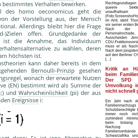
n bestimmtes Verhalten bewirken.
Rechtsgrundlag
queere Sekte
ll des homo oecono­micus geht die
unaufhalt
(Foto:Screenshot
on der Vorstellung aus, der Mensch
im Amt, steht Tho
vor seiner ersten 
tional. Allerdings bleibt hier die Fra­ge
Nach der ver
d-)Zielen offen. Grundgedanke der
Personalrochade
Ausscheiden Je
 ist die Annahme, das Individuum
CDU-Fraktionsvorsi
muss er als Nachf
erhaltensalternative zu wählen, deren
Nach dem jüngsten
am höchsten ist.
auf den Berliner Ch
[…]
nstheorien kann daher bereits in dem
Kritik an Här
kgehen­den
Bernoulli-Prinzip
gesehen
beim Familie
ngsregel
, wonach der erwarte­te Nutzen
Der SPD 
tive (EN) bestimmt wird als Summe der
Umvolkung i
nicht schnell
u;) und
Wahrscheinlichkeit
(pi) der aus
enden
Ereignisse
i:
Ein Jahr nach 
Familiennachzugs
Schutzberechtigte
immer noch nic
zumindest minima
beim bislang u
Nachzug
Familienverbände
Schwarzafrika un
agt dann: Es ist jene Alternative zu