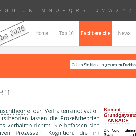
F
G
H
I
J
K
L
M
N
O
P
Q
R
S
T
U
V
W
X
Y
Z
Home
Top 10
Fachbereiche
News
en
uschtheorie
der Verhaltensmotivation
Komm
Grundgayset
ltstheorien lassen die
Prozeßtheorie
n
– ANSAGE
s Verhalten richtet. Sie befassen sich
Die Vereinnahmu
tiven Prozessen,
Kognition
, die im
Staats un