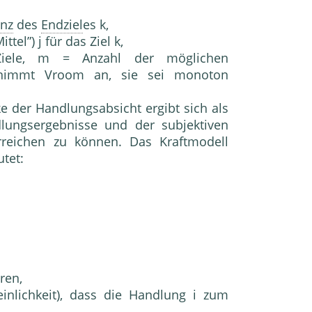
enz
des
Endziel
es k,
el”) j für das Ziel k,
iele, m = Anzahl der möglichen
) nimmt Vroom an, sie sei monoton
ke der Handlungsabsicht ergibt sich als
ngser­gebnisse und der subjektiven
erreichen zu können. Das Kraftmodell
utet:
ren,
einlichkeit), dass die Handlung i zum