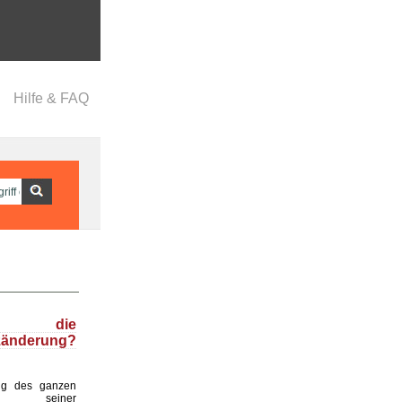
Hilfe & FAQ
t die
zänderung?
ng des ganzen
d seiner