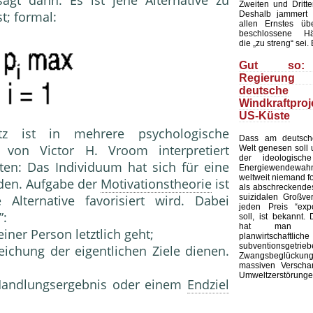
Zweiten und Dritt
; for­mal:
Deshalb jammert 
allen Ernstes üb
beschlossene Härt
die „zu streng“ sei.
Gut so:
Regierun
deutsche
Windkraftpr
US-Küste
tz ist in mehrere psy­chologische
Dass am deutsc
 von Victor H. Vroom interpretiert
Welt genesen soll
der ideologisc
ten: Das Individuum hat sich für eine
Energiewendewah
weltweit niemand fo
iden. Aufgabe der
Motivationstheorie
ist
als abschreckendes
suizidalen Großver
lternative favo­risiert wird. Dabei
jeden Preis “expo
”:
soll, ist bekannt
hat man a
einer Person letztlich geht;
planwirtschaftliche
subventionsgetrie
reichung der eigentlichen Ziele dienen.
Zwangsbeglück
massiven Verscha
Umweltzerstörungen
 Handlungsergebnis oder einem
Endziel