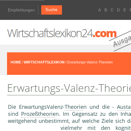
Empfehlungen
A
B
C
D
E
HOME
/
WIRTSCHAFTSLEXIKON
/ Erwartungs-Valenz-Theorien
Erwartungs-Valenz-Theori
Die Erwartungs­Valenz-
Theorie
n und die -
Austa
sind
Prozeßtheorie
n. Im Gegensatz zu den Inha
weitgehend unbestimmt, auf wel­che Ziele sich da
vielmehr mit den kogni