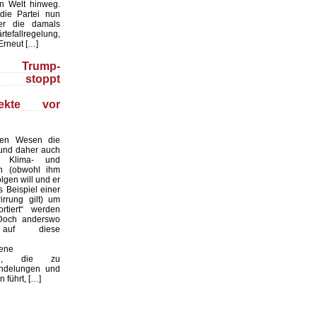
en Welt hinweg.
die Partei nun
er die damals
efallregelung,
 Erneut […]
 Trump-
g stoppt
ojekte vor
hen Wesen die
 und daher auch
he Klima- und
n (obwohl ihm
lgen will und er
 Beispiel einer
irrung gilt) um
rtiert“ werden
. Doch anderswo
uf diese
bene
ung, die zu
ndelungen und
 führt, […]