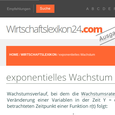
Empfehlungen
A
B
C
D
E
HOME
/
WIRTSCHAFTSLEXIKON
/ exponentielles Wachstum
exponentielles Wachstum
Wachstumsverlauf, bei dem die
Wachstumsrat
Veränderung einer Variablen in der Zeit Y = 
betrachteten Zeitpunkt einer Funktion r(t) folgt: