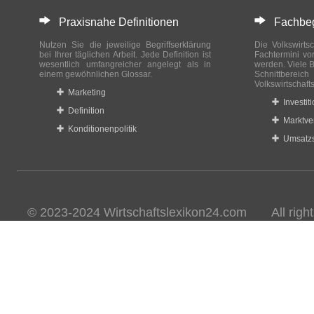
Praxisnahe Definitionen
Fachbegri
Nutzen Sie die jeweilige Begriffserklärung
Die Volkswirtsc
bei Ihrer täglichen Arbeit. Jede Definition ist
Fachtermini vo
wesentlich umfangreicher angelegt als in
werden. Viele B
einem gewöhnlichen Glossar.
Schnittberei
Volkswirtschaft
Marketing
Investit
Definition
Marktve
Konditionenpolitik
Umsatzs
© 2023-2024 Wirtschaftslexikon24.com All rights