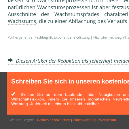
lassen sich
Wachstumsprozess
e durch diesen Wa
natürlichen
Wachstumsprozess
en ist aber festzu
Ausschnitte des Wachstumspfades charakter
Wachstums
, die zu einer Abflachung des Verlaufs
Vorhergehender Fachbegriff:
Exponentielle Glättung
| Nächster Fachbegriff:
Diesen Artikel der Redaktion als fehlerhaft meld
Schreiben Sie sich in unseren kostenlo
Bleiben Sie auf dem Laufenden über Neuigkeiten und 
Wirtschaftslexikon, indem Sie unseren monatlichen Newslett
Werbung. Jederzeit mit einem Klick abbestellbar.
Weitere Begriffe :
Grünes Kennzeichen
|
Plakatwerbung
|
Wertansatz