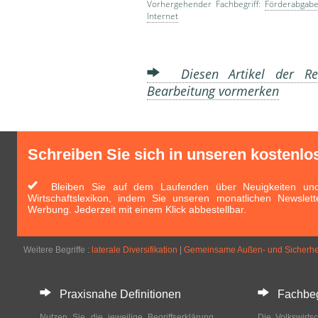
Vorhergehender Fachbegriff:
Förderabgab
Internet
Diesen Artikel der Red
Bearbeitung vormerken
Schreiben Sie sich in unseren kostenlo
Bleiben Sie auf dem Laufenden über Neuigkeiten und 
Wirtschaftslexikon, indem Sie unseren monatlichen Newslett
Werbung. Jederzeit mit einem Klick abbestellbar.
Weitere Begriffe :
laterale Diversifikation
|
Gemeinsame Außen- und Sicherheit
Praxisnahe Definitionen
Fachbegri
Nutzen Sie die jeweilige Begriffserklärung
Die Volkswirtsc