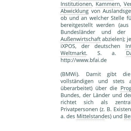
Institutionen
,
Kammern
,
Ve
Abwicklung
von Auslandsges
ob und an welcher Stelle f
bereitgestellt werden (au
Bundesländer und der 
Außenwirtschaft
abzielen); j
iXPOS, der deutschen
In
Weltmarkt
. S. a.
D
http://www.bfai.de
(BMWi). Damit gibt die
vollständigen und stets 
überarbeitet) über die
Pro
Bundes, der Länder und der 
richtet sich als zentr
Privatpersonen (z. B. Existe
a. des
Mittelstand
es) und
Be