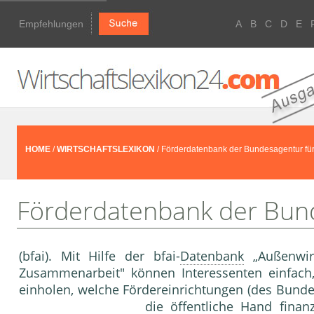
Empfehlungen
A
B
C
D
E
HOME
/
WIRTSCHAFTSLEXIKON
/ Förderdatenbank der Bundesagentur für
Förderdatenbank der Bund
(bfai). Mit Hilfe der bfai-
Datenbank
„Außenwirt
Zusammenarbeit" können Interessenten einfach,
einholen, welche Fördereinrichtungen (des Bunde
die
öffentliche Hand
finanz