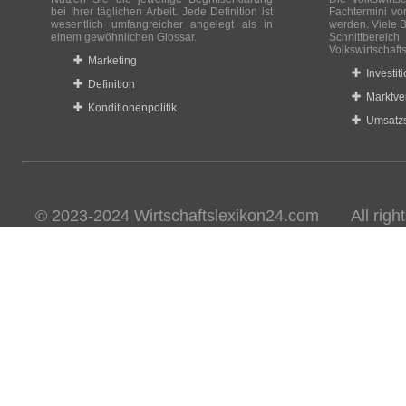
bei Ihrer täglichen Arbeit. Jede Definition ist
Fachtermini vo
wesentlich umfangreicher angelegt als in
werden. Viele B
einem gewöhnlichen Glossar.
Schnittberei
Volkswirtschaft
Marketing
Investit
Definition
Marktve
Konditionenpolitik
Umsatzs
© 2023-2024 Wirtschaftslexikon24.com All rights