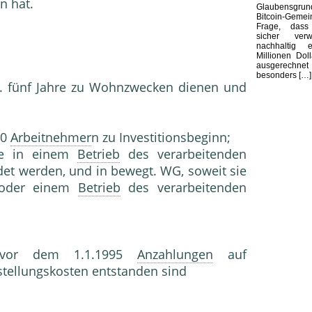
n hat.
Glaubensgr
Bitcoin-Gem
Frage, dass
sicher ver
nachhaltig e
Millionen Dol
ausgerechnet
besonders […]
. fünf Jahre zu Wohnzwecken dienen und
50
Arbeitnehmer
n zu Investitionsbeginn;
hre in einem
Betrieb
des verarbeitenden
et werden, und in bewegt. WG, soweit sie
der einem
Betrieb
des verarbeitenden
 vor dem 1.1.1995
Anzahlungen
auf
stellungskosten entstanden sind