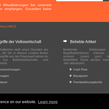
Aktualisierungen bei unserem
er empfangen. Garantiert keine
face (HBCI)
ffe der Volkswirtschaft
Beliebte Artikel
haftslehre stellt einen Grossteil der
Bestimmte Erklärung
r, die Sie in diesem Lexikon finden
Begriffsdefinitionen erfreuen
egriffe aus der Finanzwelt stehen im
unseren Lesern ganz bes
ch von Betriebswirtschafts- und
Beliebtheit. Diese werden meh
slehre.
Jahr aktualisiert.
ionsrechnungen
Cash Flow
rsagen
Bausparen
teuer
Fremdwährungskonto
rience on our website.
Learn more
 reserved.
Home
|
Datenschutzbestimmungen
|
Impressum
|
Rechtlic