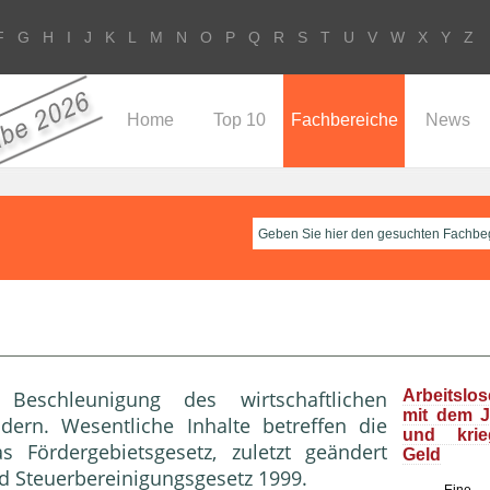
F
G
H
I
J
K
L
M
N
O
P
Q
R
S
T
U
V
W
X
Y
Z
Home
Top 10
Fachbereiche
News
eschleunigung des wirtschaftlichen
Arbeitslo
mit dem J
rn. Wesentliche Inhalte betreffen die
und kri
s Fördergebietsgesetz, zuletzt geändert
Geld
d Steuerbereinigungsgesetz 1999.