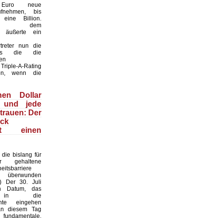
n Euro neue
fnehmen, bis
eine Billion.
ber dem
t“ äußerte ein
treter nun die
ss die die
en
Triple-A-Rating
len, wenn die
nen Dollar
 und jede
trauen: Der
ack
ert einen
die bislang für
ar gehaltene
heitsbarriere
h überwunden
I) Der 30. Juli
n Datum, das
s in die
chte eingehen
an diesem Tag
undamentale,