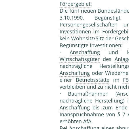
Fördergebiet
:
Die fünf neuen Bundesländ
3.10.1990. Begünstigt
Personengesellschaften
und
Investitionen
im
Fördergebi
kein
Wohnsitz
/Sitz der
Gesch
Begünstigte
Investitionen
:
·
Anschaffung
und Hers
Wirtschaftsgüter
des
Anla
nachträgliche Herstellu
Anschaffung
oder Wiederher
einer
Betriebsstätte
im
Fö
verbleiben und zu nicht mehr
· Baumaßnahmen (
Ansc
nachträgliche Herstellung)
Anschaffung
bis zum Ende d
Inanspruchnahme von § 7 A
erhöhten AfA.
Bei
Anschaffung
eines abnut