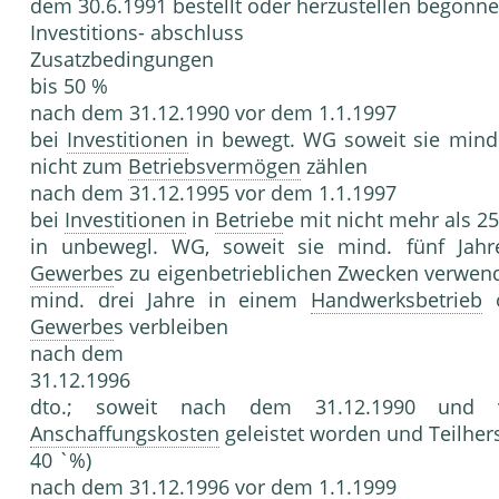
dem 30.6.1991 bestellt oder herzustellen begonne
Investitions- abschluss
Zusatzbedingungen
bis 50 %
nach dem 31.12.1990 vor dem 1.1.1997
bei
Investitionen
in bewegt. WG soweit sie mind
nicht zum
Betriebsvermögen
zählen
nach dem 31.12.1995 vor dem 1.1.1997
bei
Investitionen
in
Betrieb
e mit nicht mehr als 2
in unbewegl. WG, soweit sie mind. fünf Ja
Gewerbe
s zu eigenbetrieblichen Zwecken verwend
mind. drei Jahre in einem
Handwerksbetrieb
o
Gewerbe
s verbleiben
nach dem
31.12.1996
dto.; soweit nach dem 31.12.1990 und
Anschaffungskosten
geleistet worden und Teilher
40 `%)
nach dem 31.12.1996 vor dem 1.1.1999