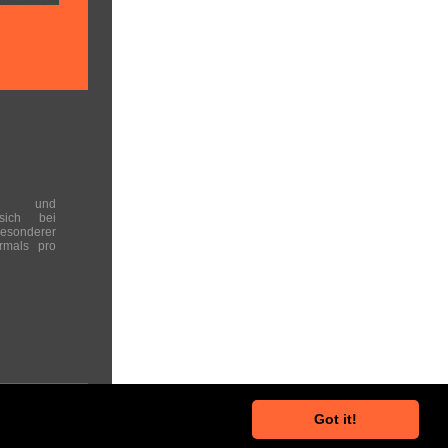
en und
 sich bei
onderer
rmals pro
Got it!
he Hinweise