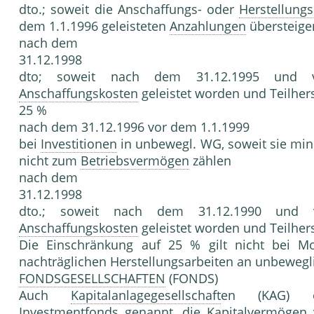
dto.; soweit die Anschaffungs- oder
Herstellung
dem 1.1.1996 geleisteten
Anzahlungen
übersteige
nach dem
31.12.1998
dto; soweit nach dem 31.12.1995 und
Anschaffungskosten
geleistet worden und Teilher
25 %
nach dem 31.12.1996 vor dem 1.1.1999
bei
Investitionen
in unbewegl. WG, soweit sie mi
nicht zum
Betriebsvermögen
zählen
nach dem
31.12.1998
dto.; soweit nach dem 31.12.1990 und
Anschaffungskosten
geleistet worden und Teilher
Die Einschränkung auf 25 % gilt nicht bei 
nachträglichen Herstellungsarbeiten an unbewegli
FONDSGESELLSCHAFTEN
(FONDS)
Auch
Kapitalanlagegesellschaft
en (KAG)
Investmentfonds
genannt, die
Kapitalvermögen
v