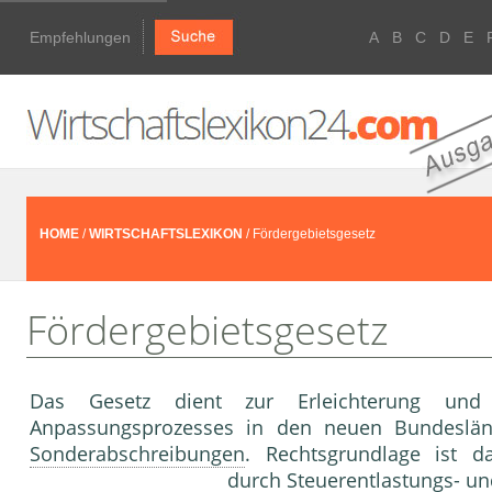
Empfehlungen
A
B
C
D
E
HOME
/
WIRTSCHAFTSLEXIKON
/ Fördergebietsgesetz
Fördergebietsgesetz
Das Gesetz dient zur Erleichterung und B
Anpassungsprozesses in den neuen Bundeslände
Sonderabschreibungen
. Rechtsgrundlage ist da
durch Steuerentlastungs- un