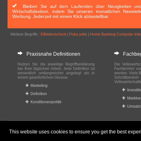
Bleiben Sie auf dem Laufenden über Neuigkeiten und 
Wirtschaftslexikon, indem Sie unseren monatlichen Newslett
Werbung. Jederzeit mit einem Klick abbestellbar.
Weitere Begriffe :
Effektenscheck
|
Poka yoke
|
Home Banking Computer Inter
Praxisnahe Definitionen
Fachbegri
Nutzen Sie die jeweilige Begriffserklärung
Die Volkswirtsc
bei Ihrer täglichen Arbeit. Jede Definition ist
Fachtermini vo
wesentlich umfangreicher angelegt als in
werden. Viele B
einem gewöhnlichen Glossar.
Schnittberei
Volkswirtschaft
Marketing
Investit
Definition
Marktve
Konditionenpolitik
Umsatzs
This website uses cookies to ensure you get the best expe
© 2023-2024 Wirtschaftslexikon24.com All rights