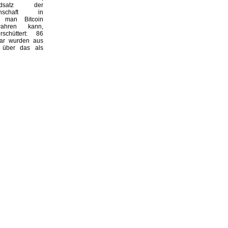
undsatz der
einschaft in
 man Bitcoin
wahren kann,
rschüttert: 86
lar wurden aus
 über das als