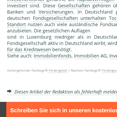
investiert sind. Diese
Gesellschaft
en gehören ü
Banken und
Versicherung
en. In Deutschland g
deutschen
Fondsgesellschaften
unterhalt
en
Toc
Standort
nutzen auch viele ausländische Fondsa
anzubieten. Die gesetzlichen Auflagen
sind in Luxemburg niedriger als in Deutschla
Fondsgesellschaft aktiv in Deutschland wirbt, wir
für das Kreditwesen
benötigt.
Siehe auch:
Immobilienfonds
,
Immobilien
AG,
Inv
Vorhergehender Fachbegriff:
Fördergebiet
| Nächster Fachbegriff:
Fördergese
Diesen Artikel der Redaktion als fehlerhaft meld
Schreiben Sie sich in unseren kostenlo