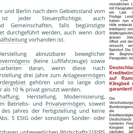
Eine Kü
monatlichen L
mit Paragrafen
er und Berlin nach dem Gebietsstand vom
ein Laie ni
Findige Leis
 ist jeder Steuerpflichtige, auch
haben nun ei
 Gemeinschaften, falls begünstigte
Hilfe entdeckt
Intelligenz sor
et
durchgeführt werden, auch wenn dort
Waffengleich
grauen Jobc
äftsleitung
vorhanden ist.
öffnet und de
versucht, ve
Bahnhof. Die S
tellung abnutzbarer beweglicher
die Begründ
Paragrafen. A
gevermögen
s (keine Luftfahrzeuge) sowie
ngsarbeiten daran, wenn diese nach
Deutschla
Kreditwürd
stellung drei Jahre zum
Anlagevermögen
auf Rams
rdergebiet
gehören und so lange dort
Klingbeil 
 als 10 % privat genutzt werden.
garantiert!
haffung
, Herstellung, Modernisierung,
Die am
 im Betriebs- und
Privatvermögen
, soweit
Verschuldun
Bundesregier
es Jahres der Fertigstellung und keine
die inte
Kreditwürdigke
bs. 5 EStG oder sonstigen Sonder- oder
Deutschlands
ruinieren. Fin
Klingbeil wi
zbaren unbeweglichen Wirtschafts21EtPS
nächstes J