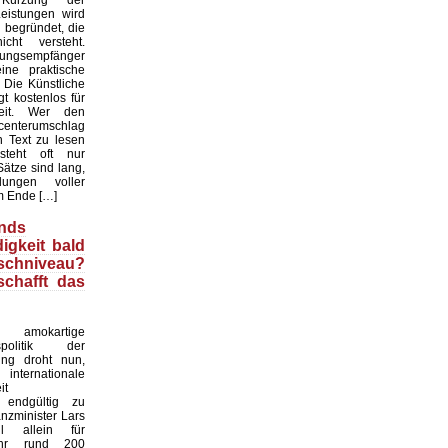
rzung der
eistungen wird
 begründet, die
cht versteht.
tungsempfänger
ne praktische
. Die Künstliche
gt kostenlos für
heit. Wer den
enterumschlag
n Text zu lesen
rsteht oft nur
ätze sind lang,
ungen voller
m Ende […]
nds
igkeit bald
chniveau?
schafft das
okartige
gspolitik der
ung droht nun,
rnationale
it
 endgültig zu
anzminister Lars
ll allein für
ahr rund 200