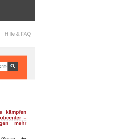
Hilfe & FAQ
se kämpfen
obcenter –
egen mehr