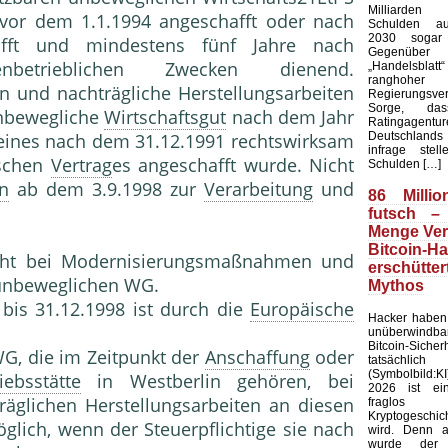
Milliarde
 vor dem 1.1.1994 angeschafft oder nach
Schulden au
2030 sogar 
fft und mindestens fünf Jahre nach
Gegenü
trieblichen Zwecken dienend.
„Handelsblat
ranghoher
und nachträgliche Herstellungsarbeiten
Regierungsver
Sorge, da
unbewegliche
Wirtschaftsgut
nach dem Jahr
Ratingagentur
Deutschlands 
 eines nach dem 31.12.1991 rechtswirksam
infrage stel
ischen
Vertrag
es angeschafft wurde. Nicht
Schulden […]
en
ab dem 3.9.1998 zur
Verarbeitung
und
86 Millio
futsch –
Menge Ver
Bitcoin-H
icht bei Modernisierungsmaßnahmen und
erschütt
 unbeweglichen WG.
Mythos
bis 31.12.1998 ist durch die
Europäische
Hacker haben 
unüberwindb
Bitcoin-Sicher
G, die im Zeitpunkt der
Anschaffung
oder
tatsächlic
(Symbolbild:K
iebsstätte
in Westberlin gehören, bei
2026 ist ei
äglichen Herstellungsarbeiten an diesen
fraglo
Kryptogeschi
lich, wenn der Steuerpflichtige sie nach
wird. Denn 
wurde der f