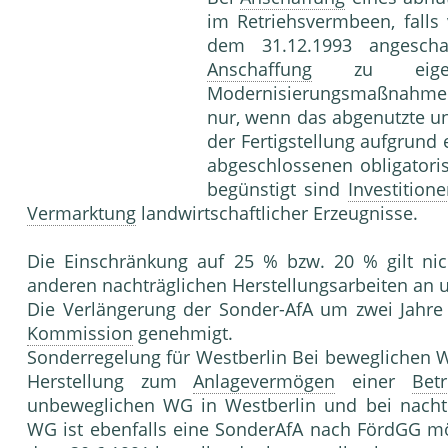
im Retriehsvermbeen, falls
dem 31.12.1993 angescha
Anschaffung
zu eigenbe
Modernisierungsmaßnahmen 
nur, wenn das abgenutzte 
der Fertigstellung aufgrund
abgeschlossenen obligator
begünstigt sind
Investition
Vermarktung
landwirtschaftlicher Erzeugnisse.
Die Einschränkung auf 25 % bzw. 20 % gilt n
anderen nachträglichen Herstellungsarbeiten an
Die Verlängerung der Sonder-AfA um zwei Jahre 
Kommission
genehmigt.
Sonderregelung für Westberlin Bei beweglichen W
Herstellung zum
Anlagevermögen
einer
Betr
unbeweglichen WG in Westberlin und bei nachtr
WG ist ebenfalls eine SonderAfA nach FördGG mög