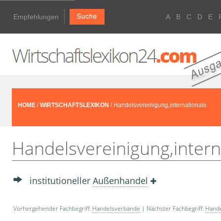
Empfehlungen
A
B
C
D
E
HOME
/
WIRTSCHAFTSLEXIKON
/ Handelsvereinigung,internationale
Handelsvereinigung,intern
insti­tutioneller
Außenhandel
Vorhergehender Fachbegriff:
Handelsverbände
| Nächster Fachbegriff:
Hande