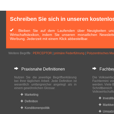
Schreiben Sie sich in unseren kostenlo
Bleiben Sie auf dem Laufenden über Neuigkeiten und 
Wirtschaftslexikon, indem Sie unseren monatlichen Newslett
Werbung. Jederzeit mit einem Klick abbestellbar.
Weitere Begriffe :
PERCEPTOR
|
primäre Federführung
|
Polyzentrisches Ma
Praxisnahe Definitionen
Fachbegri
Nutzen Sie die jeweilige Begriffserklärung
Die Volkswirtsc
bei Ihrer täglichen Arbeit. Jede Definition ist
Fachtermini vo
wesentlich umfangreicher angelegt als in
werden. Viele B
einem gewöhnlichen Glossar.
Schnittberei
Volkswirtschaft
Marketing
Investit
Definition
Marktve
Konditionenpolitik
Umsatzs