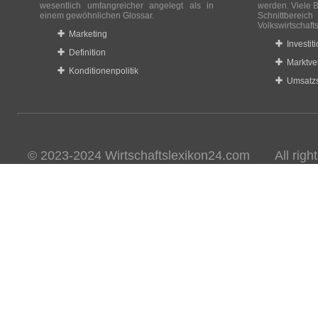
wesentlich umfangreicher angelegt als in
werden. Viele B
einem gewöhnlichen Glossar.
Schnittberei
Volkswirtschaft
Marketing
Investit
Definition
Marktve
Konditionenpolitik
Umsatzs
© 2023-2024 Wirtschaftslexikon24.com All rights