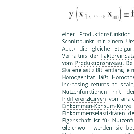
einer
Produktionsfunktion
i
Schnittpunkt mit einem Ursp
Abb.) die gleiche Steigu
Verhältnis der
FaktoreinSa
vom
Produktionsniveau
. Be
Skalenelastizität
entlang ein
Homogenität
läßt Homothe
increasing returns to scale
Nutzenfunktion
en mit der
Indifferenzkurven
von analo
Einkommen-Konsum-Kurve
i
Einkommenselastizität
en d
Eigenschaft ist für
Nutzenf
Gleichwohl werden sie bes