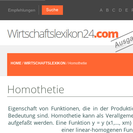
Empfehlungen
A
B
C
D
E
HOME
/
WIRTSCHAFTSLEXIKON
/ Homothetie
Homothetie
Eigenschaft von Funktionen, die in der Produkt
Bedeutung sind. Homothetie kann als Verallgeme
aufgefaßt werden. Eine Funktion y = y (x1,..., xm
einer linear-homogenen Fun