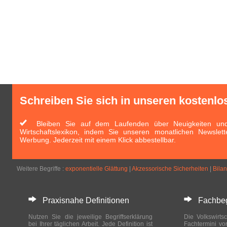
Schreiben Sie sich in unseren kostenlo
Bleiben Sie auf dem Laufenden über Neuigkeiten und 
Wirtschaftslexikon, indem Sie unseren monatlichen Newslett
Werbung. Jederzeit mit einem Klick abbestellbar.
Weitere Begriffe :
exponentielle Glättung
|
Akzessorische Sicherheiten
|
Bilan
Praxisnahe Definitionen
Fachbegri
Nutzen Sie die jeweilige Begriffserklärung
Die Volkswirtsc
bei Ihrer täglichen Arbeit. Jede Definition ist
Fachtermini vo