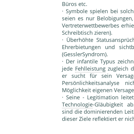
Büros etc.
· Symbole spielen bei solc
seien es nur Belobigungen, 
Vertreter­wettbewerbes erhi
Schreibtisch zieren).
· Überhöhte Statusansprüch
Ehrerbietungen und sicht
(Gessler­Syndrom).
· Der infantile Typus zeich
jede
Fehlleistung
zugleich d
er sucht für sein Versag
Persönlichkeitsanalyse ni
Möglichkeit eigenen Versage
· Seine - Legitimation leite
Technologie
-Gläubigkeit a
sind die do­minierenden Lei
dieser Ziele reflektiert er nic