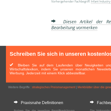
Vorhergehender Fachbegriff:
Infant Industry
Diesen Artikel der Red
Bearbeitung vormerken
Schreiben Sie sich in unseren kostenlo
Bleiben Sie auf dem Laufenden über Neuigkeiten und 
Wirtschaftslexikon, indem Sie unseren monatlichen Newslett
Werbung. Jederzeit mit einem Klick abbestellbar.
Weitere Begriffe :
strategisches Preismanagement
|
Merkblätter über die gew
Praxisnahe Definitionen
Fachbegri
Nutzen Sie die jeweilige Begriffserklärung
Die Volkswirtsc