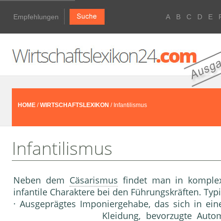
Empfehlungen
A
B
C
D
E
HOME
/
WIRTSCHAFTSLEXIKON
/ Infantilismus
Infantilismus
Neben dem
Cäsarismus
findet man in kompl
infantile Charaktere bei den Führungs­kräften. Ty
· Ausgeprägtes Imponiergehabe, das sich in ei­n
Klei­dung, bevorzugte Auto