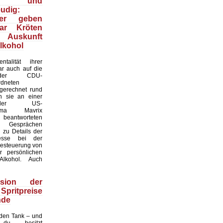
- und
eudig:
iker geben
ar Kröten
g Auskunft
lkohol
talität ihrer
ar auch auf die
r der CDU-
rdneten
mgerechnet rund
 sie an einer
der US-
sfirma Mavrix
d beantworteten
n Gesprächen
n zu Details der
zesse bei der
Besteuerung von
r persönlichen
lkohol. Auch
rsion der
pritpreise
nde
 den Tank – und
du besitzt