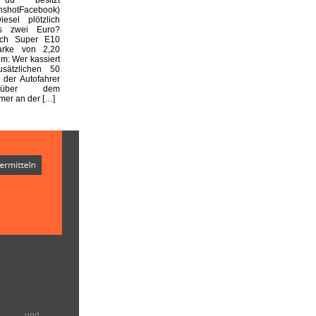
enshotFacebook)
esel plötzlich
s zwei Euro?
ich Super E10
arke von 2,20
m: Wer kassiert
usätzlichen 50
 der Autofahrer
nüber dem
er an der […]
en und