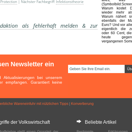
 Protection
| Nächster Fachbegriff:
Infektionstheorie
(Symbolbild:Scre
Warum kostet Di
wieder mehr al
Warum nähert s
ebenfalls der M
aktion als fehlerhaft melden & zur
Euro? Und vor alle
eigentlich die z
oder 60 Cent, die
heute gege
vergangenen Somm
sen Newsletter ein
Aktualisierungen bei unserem
er empfangen. Garantiert keine
erbliche Wareneinfuhr mit nützlichen Tipps
|
Konvertierung
ffe der Volkswirtschaft
Beliebte Artikel
haftslehre stellt einen Grossteil der
Bestimmte Erklärung