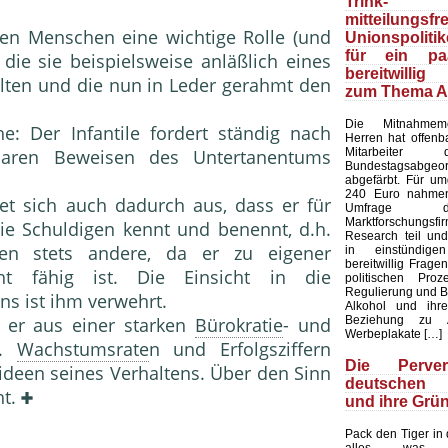
Trink
mitteilungsfr
hen Menschen eine wichtige Rolle (und
Unionspolit
für ein pa
die sie beispielsweise anläßlich eines
bereitwilli
elten und die nun in Leder ge­rahmt den
zum Thema A
Die Mitnahmemen
e: Der Infantile for­dert ständig nach
Herren hat offenb
Mitarbeite
baren Beweisen des Untertanentums
Bundestagsabgeo
abgefärbt. Für u
240 Euro nahmen
net sich auch dadurch aus, dass er für
Umfrage 
Marktforschung
ie Schuldigen kennt und benennt, d.h.
Research teil un
en stets andere, da er zu eigener
in einstündige
bereitwillig Frage
cht fähig ist. Die Ein­sicht in die
politischen Pro
Regulierung und 
ns ist ihm verwehrt.
Alkohol und ihre
Beziehung zu A
t er aus einer star­ken
Bürokratie
- und
Werbeplakate […]
b.
Wachstumsrate
n und Erfolgsziffern
Die Perve
tideen seines Verhaltens. Über den Sinn
deutschen S
ht.
und ihre Grü
Pack den Tiger in
alles, was 