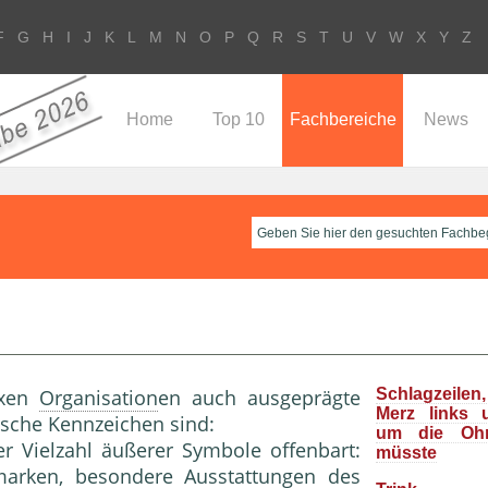
F
G
H
I
J
K
L
M
N
O
P
Q
R
S
T
U
V
W
X
Y
Z
Home
Top 10
Fachbereiche
News
exen
Organisation
en auch ausge­prägte
Schlagzeile
Merz links 
pische Kennzeichen sind:
um die Oh
er Vielzahl äußerer Symbole offenbart:
müsste
marken, besondere Aus­stattungen des