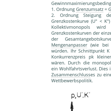
Gewinnmaximierungsbedin
1. Ordnung
Grenzumsatz
=
G
2. Ordnung Steigung de
Grenzkostenkurve (U" < K") 
Kollektivmonopols wir
Grenzkostenkurven der einz
der Gesamtangebotskur
Mengenanpasser
(wie bei 
würden. Ihr Schnittpunkt 
Konkurrenzpreis pk klein
wären. Durch die monopo
ein Wohlfahrtsverlust. Dies 
Zusammenschluss
es zu ein
Wettbewerbspolitik
.