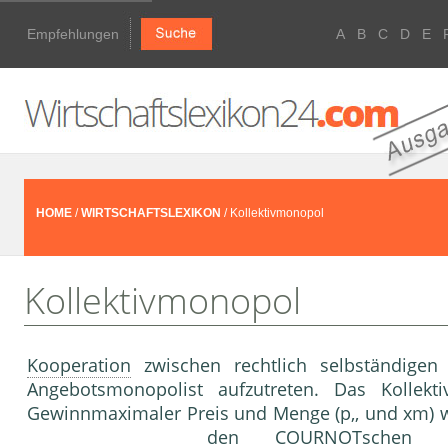
Empfehlungen
A
B
C
D
E
HOME
/
WIRTSCHAFTSLEXIKON
/ Kollektivmonopol
Kollektivmonopol
Kooperation
zwischen rechtlich selbständige
Angebotsmonopolist aufzutreten. Das Kolle
Gewinnmaximaler Preis und Menge (p,, und xm)
den COURNOTschen 