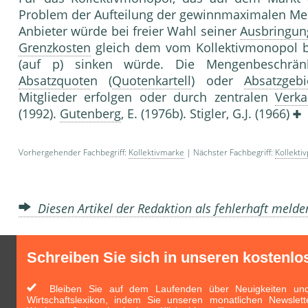
Problem der Aufteilung der gewinnmaximalen Meng
Anbieter würde bei freier Wahl seiner
Ausbringun
Grenzkosten
gleich dem vom Kollektivmonopol b
(auf p) sinken würde. Die Mengenbeschr
Absatzquote
n (
Quotenkartell
) oder
Absatzgebi
Mitglieder erfolgen oder durch zentralen
Verka
(1992).
Gutenberg
, E. (1976b). Stigler, G.J. (1966)
Vorhergehender Fachbegriff:
Kollektivmarke
| Nächster Fachbegriff:
Kollektiv
Diesen Artikel der Redaktion als fehlerhaft meld
Schreiben Sie sich in unseren kostenlo
Bleiben Sie auf dem Laufenden über Neuigkeiten und 
Wirtschaftslexikon, indem Sie unseren monatlichen Newslett