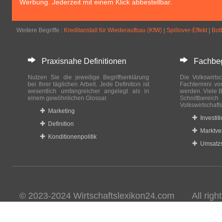
Werbung. Jederzeit mit einem Klick abbestellbar.
Weitere Begriffe :
Kreditanstalt für Wiederaufbau (KfW)
|
Spillover-Effekt
|
Bot
Praxisnahe Definitionen
Fachbegri
Nutzen Sie die jeweilige Begriffserklärung
Die Volkswirtsc
bei Ihrer täglichen Arbeit. Jede Definition ist
Fachtermini vo
wesentlich umfangreicher angelegt als in
werden. Viele B
einem gewöhnlichen Glossar.
Schnittberei
Volkswirtschaft
Marketing
Investit
Definition
Marktve
Konditionenpolitik
Umsatzs
© 2023-2024 Wirtschaftslexikon24.com All rights