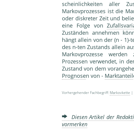
scheinlichkeiten aller Z
Markovprozesses ist die Ma
oder dis­kreter Zeit und bel
eine Folge von
Zufallsvari
Zuständen an­nehmen kön
hängt allein von der (n - 1)-
des n-ten Zustands allein au
Markovprozesse werden z
Prozessen verwendet, in d
Zustand von dem vorangehend
Prognose
n von -
Marktanteil
Vorhergehender Fachbegriff:
Markovkette
| 
Diesen Artikel der Redakti
vormerken