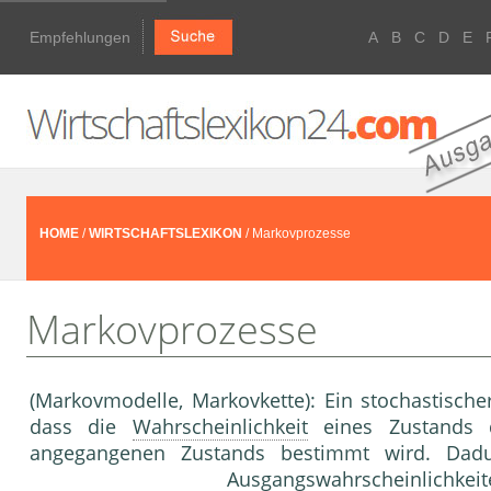
Empfehlungen
A
B
C
D
E
HOME
/
WIRTSCHAFTSLEXIKON
/ Markovprozesse
Markovprozesse
(Markovmodelle, Markovket­te): Ein stochastischer
dass die
Wahrscheinlichkeit
eines Zustands
angegangenen Zustands bestimmt wird. Da­d
Ausgangs­wahrscheinli