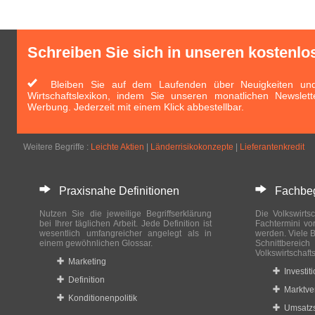
Schreiben Sie sich in unseren kostenlo
Bleiben Sie auf dem Laufenden über Neuigkeiten und 
Wirtschaftslexikon, indem Sie unseren monatlichen Newslett
Werbung. Jederzeit mit einem Klick abbestellbar.
Weitere Begriffe :
Leichte Aktien
|
Länderrisikokonzepte
|
Lieferantenkredit
Praxisnahe Definitionen
Fachbegri
Nutzen Sie die jeweilige Begriffserklärung
Die Volkswirtsc
bei Ihrer täglichen Arbeit. Jede Definition ist
Fachtermini vo
wesentlich umfangreicher angelegt als in
werden. Viele B
einem gewöhnlichen Glossar.
Schnittberei
Volkswirtschaft
Marketing
Investit
Definition
Marktve
Konditionenpolitik
Umsatzs