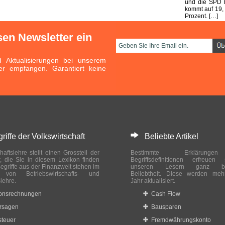
und die SPD b
kommt auf 19,
Prozent. […]
sen Newsletter ein
Aktualisierungen bei unserem
er empfangen. Garantiert keine
ffe der Volkswirtschaft
Beliebte Artikel
haftslehre stellt einen Grossteil der
Bestimmte Erklärung
r, die Sie in diesem Lexikon finden
Begriffsdefinitionen erfreuen
egriffe aus der Finanzwelt stehen im
unseren Lesern ganz bes
ch von Betriebswirtschafts- und
Beliebtheit. Diese werden meh
slehre.
Jahr aktualisiert.
ionsrechnungen
Cash Flow
rsagen
Bausparen
teuer
Fremdwährungskonto