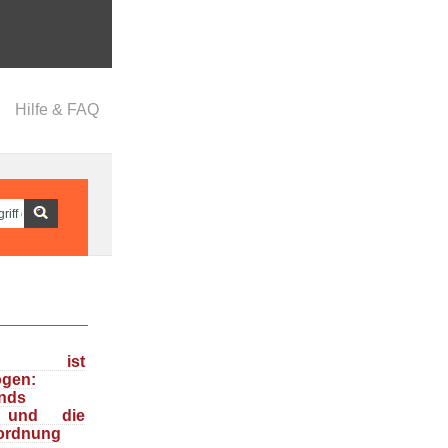
Hilfe & FAQ
ka ist
ogen:
nds
n und die
ordnung