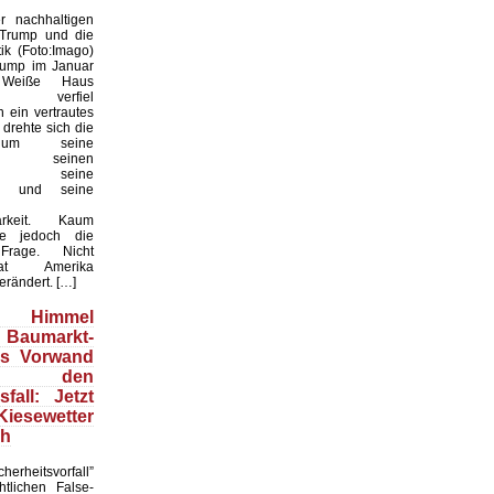
 nachhaltigen
 Trump und die
ik (Foto:Imago)
rump im Januar
Weiße Haus
te, verfiel
 ein vertrautes
 drehte sich die
 um seine
keit, seinen
til, seine
en und seine
arkeit. Kaum
te jedoch die
 Frage. Nicht
t Amerika
erändert. […]
Himmel
 Baumarkt-
ls Vorwand
 den
fall: Jetzt
esewetter
ch
herheitsvorfall”
htlichen False-