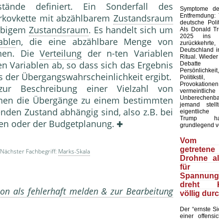
ustände definiert. Ein Sonderfall des
Symptome der
Entfremdung:
rkov­kette mit abzählbarem
Zustandsraum
deutsche Polit
iebigem
Zustandsraum
. Es handelt sich um
Als Donald T
2025 ins 
able
n, die eine abzählbare Menge von
zurückkehr
Deutschland in
nen. Die
Verteilung
der n-ten Varia­blen
Ritual. Wieder
ten Variablen ab, so dass sich das Ergebnis
Debatte
Persönlich
s der Übergangswahrscheinlichkeit er­gibt.
Politiks
Provokation
ur Beschreibung einer Vielzahl von
vermeintliche
Unberechenb
enen die Übergänge zu einem bestimmten
jemand stell
en Zustand abhängig sind, al­so z.B. bei
eigentliche
Trump ha
en oder der Budgetplanung.
grundlegend v
Vom 
getretene
Nächster Fachbegriff:
Marks-Skala
Drohne a
für
Spannungs
dreht Ki
on als fehlerhaft melden & zur Bearbeitung
völlig dur
Der “ernste Sic
einer offensic