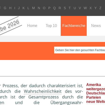
F
G
H
I
J
K
L
M
N
O
P
Q
R
S
T
U
V
W
X
Y
Z
Home
Top 10
Fachbereiche
News
 Prozess, der dadurch cha­rakterisiert ist,
Ameri
weitergez
 durch die
Wahrscheinlichkeit
des vor­
Deutschla
urch ist der Gesamtprozess durch die
Parteie
chkeiten und die Übergangswahr­
neue Welt