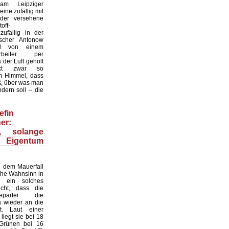
 am Leipziger
ine zufällig mit
der versehene
off-
zufällig in der
scher Antonow
nd von einem
tarbeiter per
der Luft geholt
nkt zwar so
 Himmel, dass
ß, über was man
dern soll – die
efin
er:
n, solange
 Eigentum
 dem Mauerfall
sche Wahnsinn in
 ein solches
cht, dass die
gepartei die
n wieder an die
. Laut einer
iegt sie bei 18
 Grünen bei 16