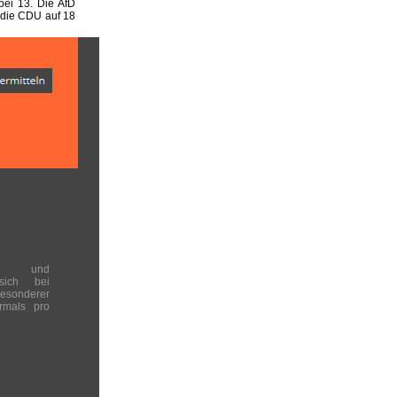
ei 13. Die AfD
 die CDU auf 18
en und
 sich bei
onderer
rmals pro