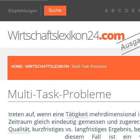
Empfehlungen
A
B
C
D
E
HOME
/
WIRTSCHAFTSLEXIKON
/ Multi-Task-Probleme
Multi-Task-Probleme
treten auf, wenn eine
Tätigkeit
mehrdimensional is
Zeitraum gleich eindeutig gemessen und zugerech
Qualität
, kurzfristiges vs. langfristiges Ergebnis,
diesem Fall ist ein v