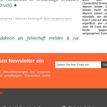
(Symbolbild:Scre
Druck).
Warum kostet Di
wieder mehr al
Warum nähert s
ebenfalls der M
aufnahme
| Nächster Fachbegriff:
Multi-Variations-Karte
Euro? Und vor alle
eigentlich die z
oder 60 Cent, die
heute gege
vergangenen Somm
aktion als fehlerhaft melden & zur
sen Newsletter ein
Aktualisierungen bei unserem
er empfangen. Garantiert keine
obe