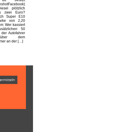
enshotFacebook)
esel plötzlich
s zwei Euro?
ich Super E10
arke von 2,20
m: Wer kassiert
usätzlichen 50
 der Autofahrer
nüber dem
er an der […]