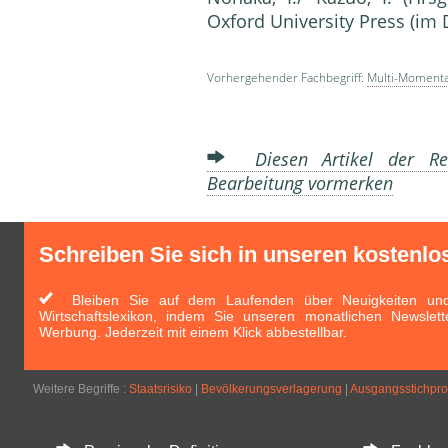
Oxford University Press (im 
Vorhergehender Fachbegriff:
Multi-Moment
Diesen Artikel der Red
Bearbeitung vormerken
Schreiben Sie sich in unseren kostenlo
Bleiben Sie auf dem Laufenden über Neuigkeiten und 
Wirtschaftslexikon, indem Sie unseren monatlichen Newslett
Werbung. Jederzeit mit einem Klick abbestellbar.
Weitere Begriffe :
Staatsrisiko
|
Bevölkerungsverlagerung
|
Ausgangsstichpr