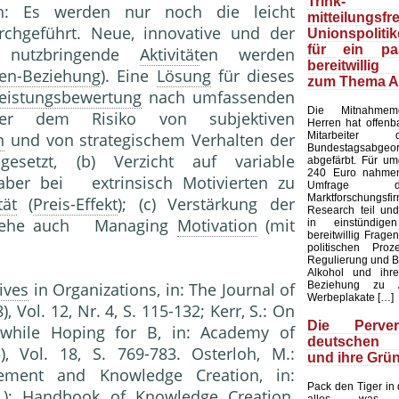
Trink
lich: Es werden nur noch die leicht
mitteilungsfr
rchgeführt. Neue, innovative und der
Unionspolit
für ein pa
ll nutzbringende
Aktivität
en werden
bereitwilli
ten-Beziehung
). Eine
Lösung
für dieses
zum Thema A
eistungsbewertung
nach umfassenden
Die Mitnahmemen
aber dem Risiko von subjektiven
Herren hat offenb
Mitarbeite
n
und von strategischem Verhal­ten der
Bundestagsabgeo
esetzt, (b) Verzicht auf variable
abgefärbt. Für u
240 Euro nahmen
 aber bei extrinsisch Motivierten zu
Umfrage 
Marktforschung
tät
(
Preis-Effekt
); (c) Verstärkung der
Research teil un
Siehe auch Managing
Motivation
(mit
in einstündige
bereitwillig Frage
politischen Pro
Regulierung und 
Alkohol und ihre
Beziehung zu A
ives
in Organizations, in: The Journal of
Werbeplakate […]
 Vol. 12, Nr. 4, S. 115-132; Kerr, S.: On
Die Perve
 while Hoping for B, in: Academy of
deutschen S
, Vol. 18, S. 769-783. Osterloh, M.:
und ihre Grü
ment and Knowledge Creation, in:
Pack den Tiger in
g.): Handbook of Knowledge Crea­tion,
alles, was 