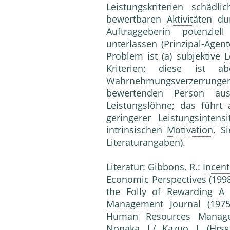
Leistungskriterien schäd
bewertbaren
Aktivität
en du
Auftraggeberin potenzie
unterlassen (
Prinzipal-Agen
Problem ist (a) subjektive
L
Kriterien; diese ist 
Wahrnehmungsverzerrunge
bewertenden Person ausg
Leistungslöhne; das führt
geringerer
Leistungsintensi
intrinsischen
Motivation
. 
Literaturangaben).
Literatur: Gibbons, R.:
Incent
Economic Perspectives (1998),
the Folly of Rewarding A
Management
Journal (1975)
Human Resources Ma­nage
Nonaka, I./ Kazuo, I. (Hrs