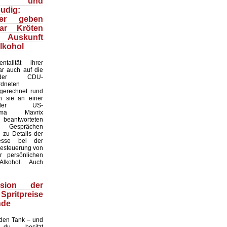
- und
eudig:
iker geben
ar Kröten
g Auskunft
lkohol
talität ihrer
ar auch auf die
r der CDU-
rdneten
mgerechnet rund
 sie an einer
der US-
sfirma Mavrix
d beantworteten
n Gesprächen
n zu Details der
zesse bei der
Besteuerung von
r persönlichen
lkohol. Auch
rsion der
pritpreise
nde
 den Tank – und
du besitzt