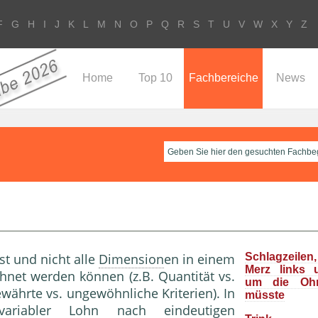
F
G
H
I
J
K
L
M
N
O
P
Q
R
S
T
U
V
W
X
Y
Z
Home
Top 10
Fachbereiche
News
t und nicht alle
Dimension
en in einem
Schlagzeile
Merz links 
net werden können (z.B. Quantität vs.
um die Oh
 bewährte vs. ungewöhnliche Kriterien). In
müsste
ariabler Lohn nach eindeutigen