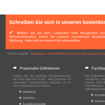
Schreiben Sie sich in unseren kostenlo
Bleiben Sie auf dem Laufenden über Neuigkeiten und 
Wirtschaftslexikon, indem Sie unseren monatlichen Newslett
Werbung. Jederzeit mit einem Klick abbestellbar.
Weitere Begriffe :
Zahlungsziel, durchschnittliches
|
commodity swap
|
Unmögl
Praxisnahe Definitionen
Fachbegri
Nutzen Sie die jeweilige Begriffserklärung
Die Volkswirtsc
bei Ihrer täglichen Arbeit. Jede Definition ist
Fachtermini vo
wesentlich umfangreicher angelegt als in
werden. Viele B
einem gewöhnlichen Glossar.
Schnittberei
Volkswirtschaft
Marketing
Investit
Definition
Marktve
Konditionenpolitik