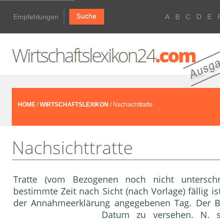
Empfehlungen
A
B
C
D
E
HOME
/
WIRTSCHAFTSLEXIKON
/ Nachsichttratte
Nachsichttratte
Tratte (vom Bezogenen noch nicht untersch
bestimmte Zeit nach Sicht (nach Vorlage) fällig ist
der Annahmeerklärung angegebenen Tag. Der B
Datum zu versehen. N. 