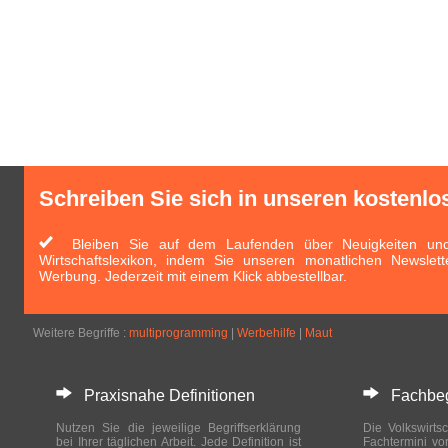
Schreiben Sie sich in unseren kostenlo
Bleiben Sie auf dem Laufenden über Neuigkeiten und 
Wirtschaftslexikon, indem Sie unseren monatlichen Newslett
Werbung. Jederzeit mit einem Klick abbestellbar.
Weitere Begriffe :
multiprogramming
|
Werbehilfe
|
Maut
Praxisnahe Definitionen
Fachbegri
Nutzen Sie die jeweilige Begriffserklärung
Die Volkswirtsc
bei Ihrer täglichen Arbeit. Jede Definition ist
Fachtermini vo