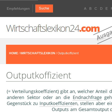
Empfehlungen
A
B
C
D
E
HOME
/
WIRTSCHAFTSLEXIKON
/ Outputkoffizient
Outputkoffizient
(= Verteilungskoeffizient) gibt an, welcher Antei
anderen Sektor oder an die
Endnachfrage
geh
Gegenstück zu
Inputkoeffizient
en, stellen aber e
Outputs am Gesamtoutput d