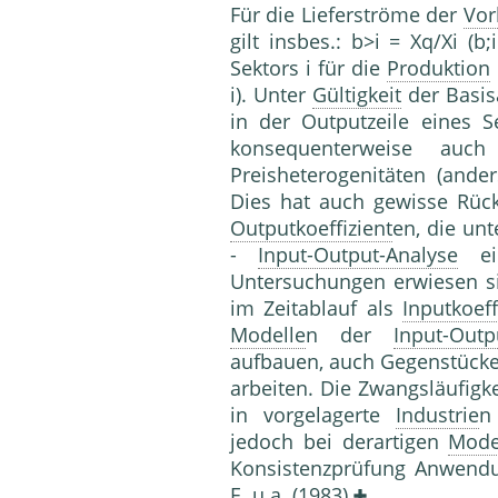
Für die Lieferströme der
Vor
gilt insbes.: b>i = Xq/Xi (b;
Sektors i für die
Produktion
i). Unter
Gültigkeit
der Basi
in der Outputzeile eines S
konsequenterweise auch
Preisheterogenitäten (ande
Dies hat auch gewisse Rückw
Outputkoeffizient
en, die un
-
Input-Output-Analyse
ein
Untersuchungen erwiesen 
im Zeitablauf als
Inputkoeff
Modelle
n der
Input-Outp
aufbauen, auch Gegenstücke 
arbeiten. Die Zwangsläufigk
in vorgelagerte
Industrie
n
jedoch bei derartigen
Mode
Konsistenzprüfung Anwendun
E. u.a. (1983)