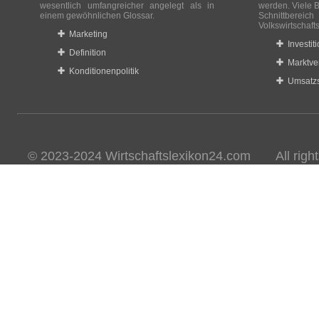
wesentlich umfangreicher angelegt als in
werden. Viele B
einem gewöhnlichen Glossar.
Schnittberei
Volkswirtschaft
Marketing
Investit
Definition
Marktve
Konditionenpolitik
Umsatzs
© 2023-2024 Wirtschaftslexikon24.com All rights