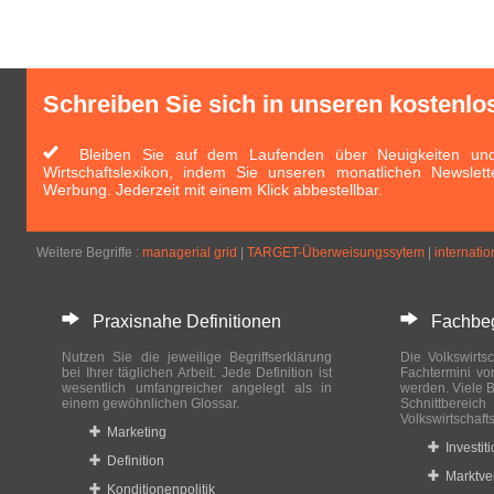
Schreiben Sie sich in unseren kostenlo
Bleiben Sie auf dem Laufenden über Neuigkeiten und 
Wirtschaftslexikon, indem Sie unseren monatlichen Newslett
Werbung. Jederzeit mit einem Klick abbestellbar.
Weitere Begriffe :
managerial grid
|
TARGET-Überweisungssytem
|
internatio
Praxisnahe Definitionen
Fachbegri
Nutzen Sie die jeweilige Begriffserklärung
Die Volkswirtsc
bei Ihrer täglichen Arbeit. Jede Definition ist
Fachtermini vo
wesentlich umfangreicher angelegt als in
werden. Viele B
einem gewöhnlichen Glossar.
Schnittberei
Volkswirtschaft
Marketing
Investit
Definition
Marktve
Konditionenpolitik