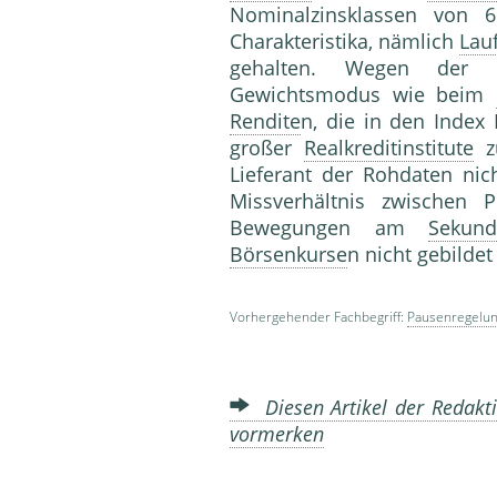
Nominalzinsklassen von
Charakteristika, nämlich
Lauf
gehalten. Wegen der V
Gewichtsmodus wie beim
Rendite
n, die in den Index
großer
Realkreditinstitute
zu
Lieferant der Rohdaten nic
Missverhältnis zwischen 
Bewegungen am
Sekund
Börsenkurse
n nicht gebilde
Vorhergehender Fachbegriff:
Pausenregelu
Diesen Artikel der Redakti
vormerken