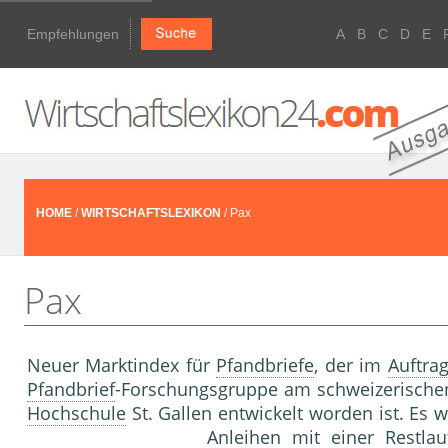
Empfehlungen
A
B
C
D
E
HOME
/
WIRTSCHAFTSLEXIKON
/ Pax
Pax
Neuer Marktindex für
Pfandbriefe
, der im
Auftra
Pfandbrief
-Forschungsgruppe am schweizerischen
Hochschule
St. Gallen entwickelt worden ist. Es 
Anleihen
mit einer
Restlau