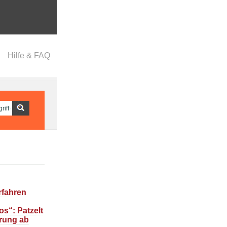
Hilfe & FAQ
rfahren
s“: Patzelt
rung ab