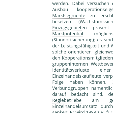
werden. Dabei versuchen
Ausbau kooperationse
Marktsegmente
zu erschli
besetzen (Wachstumssi
Einzugsgebiet
en präsent
Marktpotential
möglichst
(
Standortsicherung
); es sin
der Leistungsfähig­keit und
solche orientieren, gleichw
den Ko­operationsmitglieder
gruppeninternen Wett­bew
Identitätsverluste ei
Einzelhandelskaufleute verp
Folge haben können. Z
Verbundgruppe
n namentlich
darauf bedacht sind, de
Regiebetriebe
am gesamt
Einzelhandelsumsatz durch
senken: Er wird 1988 z.B. für