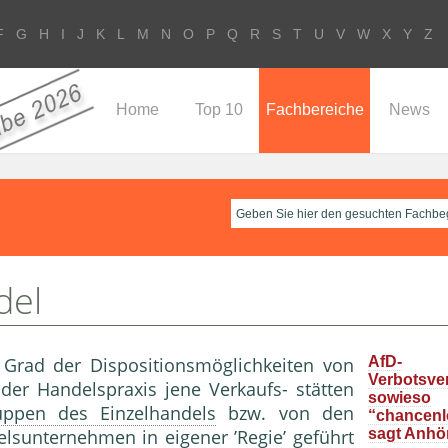
F
G
H
I
J
K
L
M
N
O
P
Q
R
S
T
U
V
W
X
Y
Z
Home
Top 10
Fachbereiche
News
del
 Grad der Dispositionsmöglichkeiten von
AfD-
Verbotsve
der Handelspraxis jene Verkaufs- stätten
sowieso
uppen des Einzelhandels
bzw. von den
“chancenlo
sun­ternehmen in eigener ’Regie’ geführt
sagt Anhö