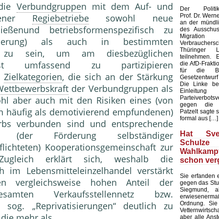
 die
Verbundgruppe
n mit dem Auf- und
Der Politikw
Prof. Dr. Werne
igener
Regiebetriebe
sowohl neue
an der mündl
eßenund betriebsformenspezifisch zu
des Ausschuss
Migrat
cherung) als auch in bestimmten
Verbrauch
Thüringer L
 zu sein, um am diesbezüglichen
teilnehmen. E
 umfassend zu partizipieren
die AfD-Frakti
für die B
d
Zielkategorien
, die sich an der Stärkung
Gesetzentwur
Die Linke be
Wettbewerbskraft
der Verbund­gruppen als
Einleit
Parteiverbotsv
ohl aber auch mit den Risiken eines (von
gegen die A
n häufig als demotivie­rend empfundenen)
Patzelt sagte 
formal aus […]
erbs verbunden sind und entsprechende
Hat Sve
ner (der Förderung selb­ständiger
Schul
flich­teten) Kooperationsgemeinschaft zur
Wahlkam
ugleich erklärt sich, weshalb die
schon ver
 im Lebens­mitteleinzelhandel verstärkt
Sie erfanden
n vergleichsweise hohen Anteil der
gegen das Stu
Siegmund, a
en Verkaufsstellen­netz bzw.
erwiesenerm
Ordnung. Sie
 sog. „Reprivatisierungen“ deutlich zu
Vetternwirtsc
 die mehr als
aber alle Ans