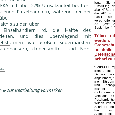
legal. Sie 
DEKA mit über 27% Umsatz­anteil beziffert,
Einstufung al
aber 41% der
s­senen Einzelhändlern, während bei der
die AfD in S
über
Lasst sie
verschießen u
ältnis zu den über
AfD jetzt e
September […
 Einzelhändlern rd. die Hälfte des
rziel­ten, und dies überwiegend mit
Töten od
werden
iebsform
en, wie großen Supermärkten,
Grenzschu
arenhäusern, (Lebensmittel- und Non-
beinha
Bereitscha
scharf zu 
“Fortress Euro
iebe
dem Berliner 
Damals als 
angefeindet, 
mehr Bürgern 
und richtig
erkannt
en & zur Bearbeitung vormerken
(Foto:Screens
Vom alten Opp
Poschardt üb
Wilden von “
Schröder und 
hin zu 
Abgeordneten: