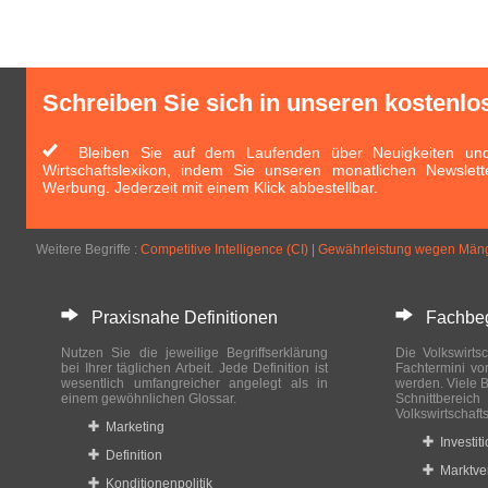
Schreiben Sie sich in unseren kostenlo
Bleiben Sie auf dem Laufenden über Neuigkeiten und 
Wirtschaftslexikon, indem Sie unseren monatlichen Newslett
Werbung. Jederzeit mit einem Klick abbestellbar.
Weitere Begriffe :
Competitive Intelligence (CI)
|
Gewährleistung wegen Mäng
Praxisnahe Definitionen
Fachbegri
Nutzen Sie die jeweilige Begriffserklärung
Die Volkswirtsc
bei Ihrer täglichen Arbeit. Jede Definition ist
Fachtermini vo
wesentlich umfangreicher angelegt als in
werden. Viele B
einem gewöhnlichen Glossar.
Schnittberei
Volkswirtschaft
Marketing
Investit
Definition
Marktve
Konditionenpolitik