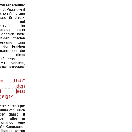
issenschaftler
r J. Patzelt wird
ichen Anhörung
es für Justiz,
ion und
erschutz im
andtag nicht
igentlich hatte
on den Experten
eratung zum
f der Fraktion
nannt, der die
ung eines
erfahrens
fD vorsieht;
seine Teilnahme
n „Didi“
ze den
pf jetzt
geigt?
 eine Kampagne
dium von Ulrich
ber damit ist
aßen alles in
 erfanden eine
hafts-Kampagne,
tellungen waren