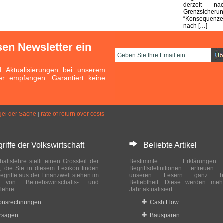
derzeit nac
Grenzsiche
“Konsequenze
nach […]
sen Newsletter ein
Aktualisierungen bei unserem
er empfangen. Garantiert keine
el der Sache
|
rate of return over costs
ffe der Volkswirtschaft
Beliebte Artikel
haftslehre stellt einen Grossteil der
Bestimmte Erklärung
r, die Sie in diesem Lexikon finden
Begriffsdefinitionen erfreuen
egriffe aus der Finanzwelt stehen im
unseren Lesern ganz bes
ch von Betriebswirtschafts- und
Beliebtheit. Diese werden meh
slehre.
Jahr aktualisiert.
ionsrechnungen
Cash Flow
rsagen
Bausparen