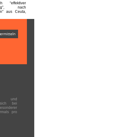
h “effektiver
rung”, nach
n” aus Ceuta,
en und
 sich bei
onderer
rmals pro