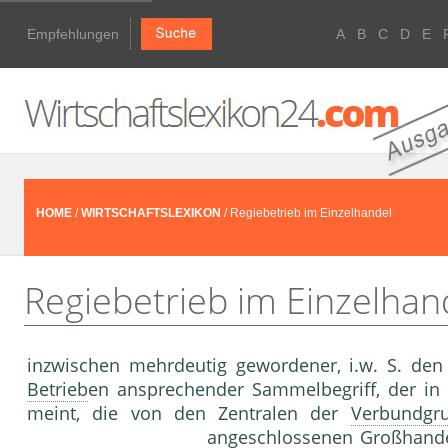
Empfehlungen
A
B
C
D
E
HOME
/
WIRTSCHAFTSLEXIKON
/ Regiebetrieb im Einzelhandel
Regiebetrieb im Einzelhan
inzwischen mehrdeutig gewordener, i.w. S. den
Betrieb
en ansprechender Sammelbe­griff, der in 
meint, die von den Zentralen der
Verbundgr
angeschlossenen Großhandel