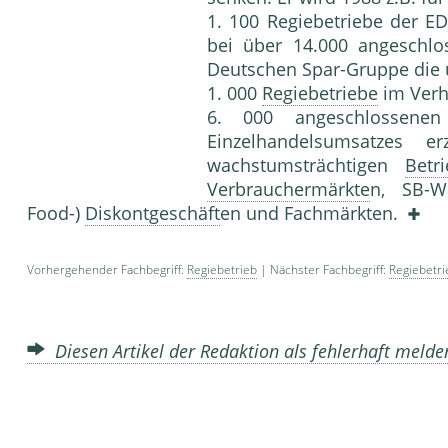
1. 100 Regie­betriebe der E
bei über 14.000 angeschlo
Deutschen Spar-Gruppe die 
1. 000
Regiebetriebe
im Verh
6. 000 angeschlossenen
Einzelhandelsumsatzes e
wachstums­trächtigen
Betr
Verbrauchermärkte
n, SB-W
Food-)
Diskontgeschäft
en und Fachmärkten.
Vorhergehender Fachbegriff:
Regiebetrieb
| Nächster Fachbegriff:
Regiebetr
Diesen Artikel der Redaktion als fehlerhaft meld