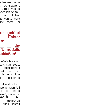
erfanden eine
s rechtsextrem,
 Bürger wählen
achsen-Anhalt.
 ihr Pulver
nd wählt unsere
rst recht im
]
er getötet
: Echter
tz
ltet die
ft, notfalls
schießen!
pe“-Proteste vor
Reichstag 2016:
rechtsextrem
heute von immer
als berechtigte
e Positionen
hotFacebook)
ortunisten Ulf
er die jungen
Nius“, Susanne
HC Strache bis
dänischen
 Alles schreit