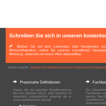
Schreiben Sie sich in unseren kostenlo
Bleiben Sie auf dem Laufenden über Neuigkeiten und 
Wirtschaftslexikon, indem Sie unseren monatlichen Newslett
Werbung. Jederzeit mit einem Klick abbestellbar.
Weitere Begriffe :
Strategischer Wettbewerbsvorteil (strate­gische Erfolgsposi
Praxisnahe Definitionen
Fachbegri
Nutzen Sie die jeweilige Begriffserklärung
Die Volkswirtsc
bei Ihrer täglichen Arbeit. Jede Definition ist
Fachtermini vo
wesentlich umfangreicher angelegt als in
werden. Viele B
einem gewöhnlichen Glossar.
Schnittberei
Volkswirtschaft