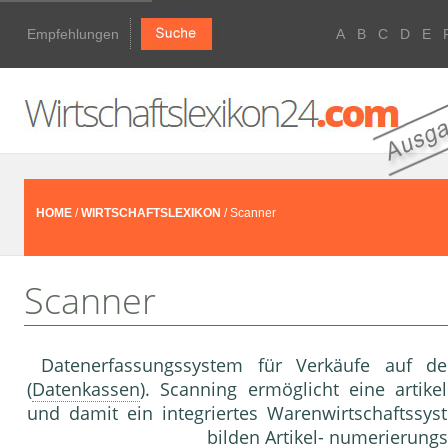
Empfehlungen
A
B
C
D
E
HOME
/
WIRTSCHAFTSLEXIKON
/ Scanner
Scanner
Datenerfassungssystem für Verkäufe auf der
(
Datenkassen
). Scanning ermöglicht eine ar­tik
und damit ein integriertes Waren­wirtschaftss
bilden
Artikel
- numerierung