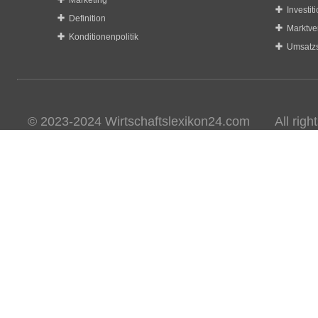
Marketing
Investit
Definition
Marktve
Konditionenpolitik
Umsatzs
© 2023-2024 Wirtschaftslexikon24.com All rights