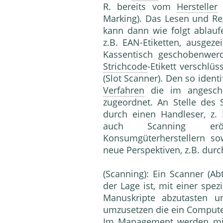
R. bereits vom
Hersteller
Marking). Das Lesen und Reg
kann dann wie folgt ablau­f
z.B. EAN-Etiketten, ausgeze
Kassentisch ge­schobenwer
Strichcode
-Etikett verschlüs
(Slot Scanner). Den so identi
Verfahren
die im angeschl
zugeordnet. An Stelle des 
durch einen Handleser, z. 
auch Scanning eröf
Konsumgüterherstellern s
neue Perspektiven, z.B. du
(Scanning): Ein Scanner (Abt
der Lage ist, mit einer spe
Manuskripte abzutasten u
umzusetzen die ein Compu­te
Im
Management
werden mit