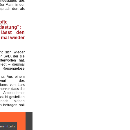
ndestages des
Der Mann in der
prach dort als
fte
lastung”:
 lässt den
 mal wieder
t sich wieder
r SPD, der sie
nterworfen hat,
legt – diesmal
 Riesengetöse
n
ung. Aus einem
entwurf des
riums von Lars
hervor, dass die
r Arbeitnehmer
ssicht gestellten
noch sieben
o betragen soll