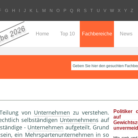
F
G
H
I
J
K
L
M
N
O
P
Q
R
S
T
U
V
W
X
Y
Z
Home
Top 10
Fachbereiche
News
 Teilung von
Unternehmen
zu verstehen.
Politiker 
au
echtlich selbständigen
Unternehmen
s auf
Gewichts
bständige -
Unternehmen
aufgeteilt. Grund
unvermeid
 sein, ein Mehrspartenunternehmen in so