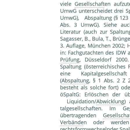
viele
Gesellschaft
en aufzut
UmwG unterscheidet drei Sp
UmwG), Abspaltung (§ 123 
Abs. 3 UmwG). Siehe au
Literatur (auch zur Spaltung
Sagasser, B., Bula, T., Brün­ge
3. Auflage, München 2002; H
in: Fachgutachten des IDW 
Prüfung
, Düsseldorf 2000.
Spaltung (österreichisches
eine Kapitalgesellscha
(
Abspaltung
, § 1 Abs. 2 Z 
besteht als solche fort) od
öSpaltG: Erlöschen der ü
Liquidation/
Abwicklung
)
talgesellschaften. Im 
übertragenden
Gesellscha
Verbände
n oder werden (
rechtsformwechselnder Spal