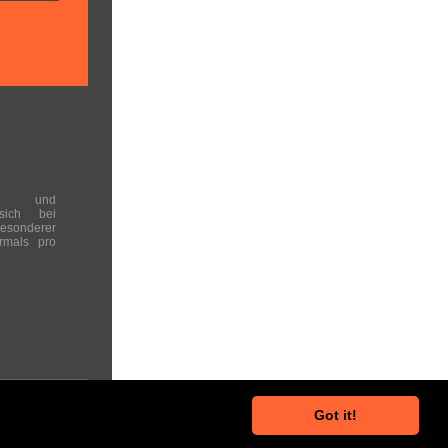
en und
 sich bei
onderer
rmals pro
Got it!
he Hinweise