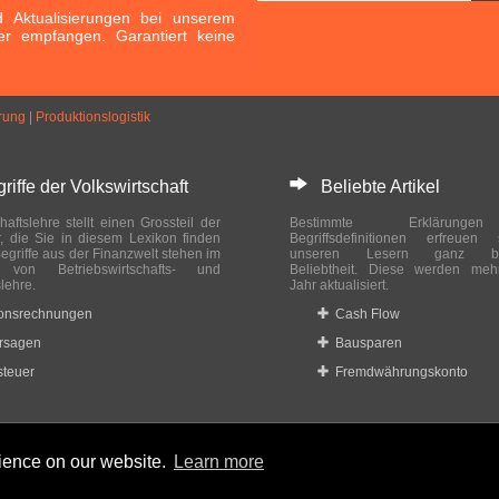
Aktualisierungen bei unserem
er empfangen. Garantiert keine
erung
|
Produktionslogistik
ffe der Volkswirtschaft
Beliebte Artikel
haftslehre stellt einen Grossteil der
Bestimmte Erklärung
r, die Sie in diesem Lexikon finden
Begriffsdefinitionen erfreuen
egriffe aus der Finanzwelt stehen im
unseren Lesern ganz bes
ch von Betriebswirtschafts- und
Beliebtheit. Diese werden meh
slehre.
Jahr aktualisiert.
ionsrechnungen
Cash Flow
rsagen
Bausparen
teuer
Fremdwährungskonto
rience on our website.
Learn more
 reserved.
Home
|
Datenschutzbestimmungen
|
Impressum
|
Rechtlic