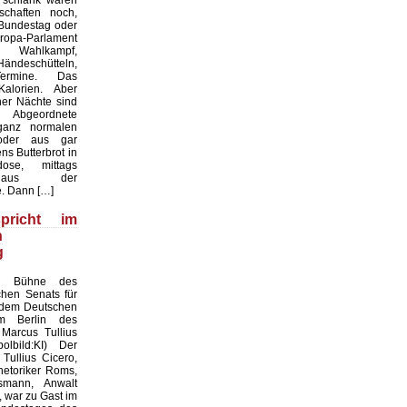
 schlank waren
chaften noch,
 Bundestag oder
a-Parlament
 Wahlkampf,
Händeschütteln,
ermine. Das
Kalorien. Aber
er Nächte sind
 Abgeordnete
anz normalen
oder aus gar
s Butterbrot in
ose, mittags
 aus der
. Dann […]
pricht im
n
g
ie Bühne des
chen Senats für
 dem Deutschen
m Berlin des
Marcus Tullius
olbild:KI) Der
Tullius Cicero,
etoriker Roms,
smann, Anwalt
 war zu Gast im