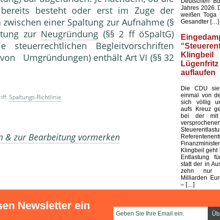
Deutschen Bu
Jahres 2026. 
bereits besteht oder erst im Zuge der
weißen Toga s
nn zwischen einer Spaltung zur Aufnahme (§
Gesandter […]
ltung zur
Neugründung
(§§ 2 ff öSpaltG)
Eingedamp
 steuerrechtlichen Begleitvor­schriften
“Steuerent
Klingbeil
 von Umgründungen) enthält Art VI (§§ 32
Lügenfritz
auflaufen
Die CDU sieh
einmal von de
iff:
Spaltungs-Richtlinie
sich völlig u
aufs Kreuz ge
bei der mit
versprochene
Steuerentlast
en & zur Bearbeitung vormerken
Referenten
Finanzministe
Klingbeil geht 
Entlastung fü
statt der in Au
zehn nur 
Milliarden Eur
– […]
sen Newsletter ein