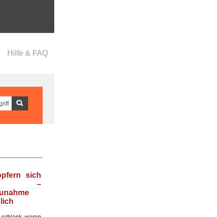
Hilfe & FAQ
opfern sich
f –
zunahme
lich