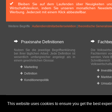
Bleiben Sie auf dem Laufenden über Neuigkeiten und 
Wirtschaftslexikon, indem Sie unseren monatlichen Newslett
Werbung. Jederzeit mit einem Klick abbestellbar.
Weitere Begriffe :
Außendienstmitarbeiterselektion
|
theoretische Generalisi
Praxisnahe Definitionen
Fachbegri
Nutzen Sie die jeweilige Begriffserklärung
Die Volkswirtsc
bei Ihrer täglichen Arbeit. Jede Definition ist
Fachtermini vo
wesentlich umfangreicher angelegt als in
werden. Viele B
einem gewöhnlichen Glossar.
Schnittberei
Volkswirtschaft
Marketing
Investit
Definition
Marktve
Konditionenpolitik
Umsatzs
This website uses cookies to ensure you get the best expe
© 2023-2024 Wirtschaftslexikon24.com All rights