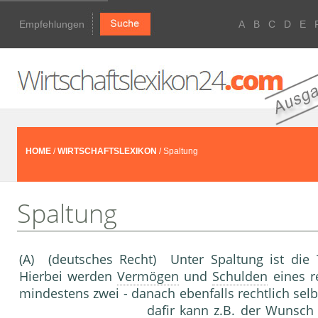
Empfehlungen
A
B
C
D
E
HOME
/
WIRTSCHAFTSLEXIKON
/ Spaltung
Spaltung
(A) (deutsches Recht) Unter Spaltung ist die
Hierbei werden
Vermögen
und
Schulden
eines r
mindestens zwei - danach ebenfalls rechtlich sel
dafir kann z.B. der Wunsch