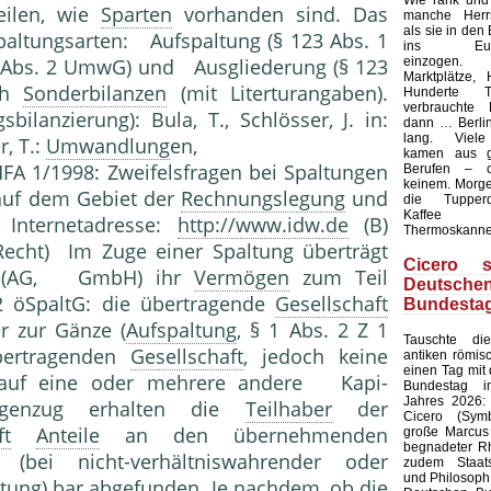
Wie rank und
eilen, wie
Sparten
vorhanden sind. Das
manche Herrs
als sie in den
altungsarten: Aufspaltung (§ 123 Abs. 1
ins Europ
einzogen.
Abs. 2 UmwG) und Ausgliederung (§ 123
Marktplätze, 
ch
Sonderbilanzen
(mit Literturangaben).
Hunderte T
verbrauchte 
sbilanzierung): Bula, T., Schlösser, J. in:
dann … Berlin
lang. Viele
r, T.:
Umwandlung
en,
kamen aus g
FA 1/1998: Zweifelsfragen bei Spaltungen
Berufen – 
keinem. Morgen
auf dem Gebiet der
Rechnungslegung
und
die Tupperd
Kaffee
 Internetadresse:
http://www.idw.de
(B)
Thermoskanne
 Recht) Im Zuge einer Spaltung überträgt
Cicero s
ft (AG, GmbH) ihr
Vermögen
zum Teil
Deutsche
2 öSpaltG: die übertragende
Gesellschaft
Bundesta
er zur Gänze (
Aufspaltung
, § 1 Abs. 2 Z 1
Tauschte d
bertra­genden
Gesellschaft
, jedoch keine
antiken römis
einen Tag mit
 auf eine oder mehrere andere Kapi­
Bundestag i
Jahres 2026: 
Gegenzug erhalten die
Teilhaber
der
Cicero (Symb
ft
Anteile
an den übernehmenden
große Marcus 
begnadeter Rh
bei nicht-verhältniswahrender oder
zudem Staat
und Philosoph,
tung) bar abgefunden. Je nachdem, ob die