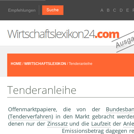
Empfehlungen
A
B
C
D
E
HOME
/
WIRTSCHAFTSLEXIKON
/ Tenderanleihe
Tenderanleihe
Offenmarktpapiere, die von der
Bundesba
(
Tenderverfahren
) in den Markt gebracht werd
denen nur der
Zinssatz
und die
Laufzeit
der
Anle
Emissionsbetrag dagegen re