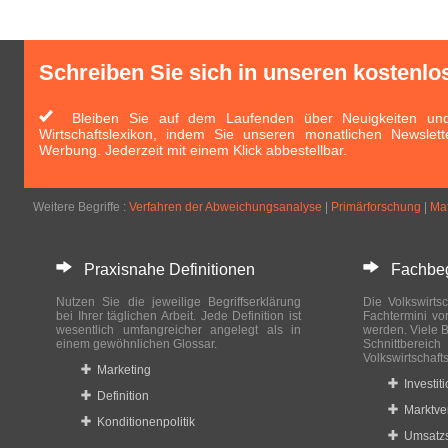
Schreiben Sie sich in unseren kostenlo
Bleiben Sie auf dem Laufenden über Neuigkeiten und 
Wirtschaftslexikon, indem Sie unseren monatlichen Newslett
Werbung. Jederzeit mit einem Klick abbestellbar.
Weitere Begriffe :
Verfahren der Abweichungsanalyse
|
Primärforschung
|
Mat
Praxisnahe Definitionen
Fachbegri
Nutzen Sie die jeweilige Begriffserklärung
Die Volkswirtsc
bei Ihrer täglichen Arbeit. Jede Definition ist
Fachtermini vo
wesentlich umfangreicher angelegt als in
werden. Viele B
einem gewöhnlichen Glossar.
Schnittberei
Volkswirtschaft
Marketing
Investit
Definition
Marktve
Konditionenpolitik
Umsatzs