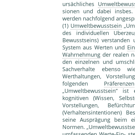
ursächliches
Umweltbewuss
sionen und dabei insbes
werden nachfolgend angesp
(1)
Umweltbewusstsein
„Umw
des individuellen Uberzeu
Bewusstseins) verstanden 
System aus Werten und
Ein
Wahrnehmung
der realen na
den einzelnen und umschl
Sachver­halte ebenso 
Werthaltungen, Vorstellu
folgenden
Präferenzen
„Umweltbewusstsein“ ist
kognitiven (Wissen, Selbste
Vorstellungen, Befürc
(Verhaltensintentionen) Bes
seine Ausprägung beim e
Normen. „Umweltbewusstsein“
umfassenden Werte-Ein- st