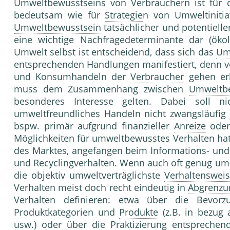
Umweltbewusstsein
s von
Verbraucher
n ist für
bedeutsam wie für
Strategie
n von Umweltinitia
Umweltbewusstsein
tatsächlicher und poten­tielle
eine wichtige Nachfragedeterminante dar (öko
Umwelt selbst ist entscheidend, dass sich das
Um
entsprechenden Handlungen manifestiert, denn
und Konsumhandeln der
Verbraucher
gehen erh
muss dem Zusam­menhang zwischen
Umweltbe
besonderes Interes­se gelten. Dabei soll n
umweltfreundliches Handeln nicht zwangsläufig
bspw. primär aufgrund finanzieller
Anreize
oder 
Möglichkeiten für umweltbewusstes Verhal­ten ha
des Marktes, angefangen beim Informa­tions- un
und Recyclingverhalten. Wenn auch oft genug umstr
die objektiv umwelt­verträglichste
Verhaltenswei
Verhalten meist doch recht eindeutig in
Abgrenzu
Verhalten de­finieren: etwa über die Bevor
Produktkatego­rien und
Produkte
(z.B. in bezug 
usw.) oder über die Praktizierung entsprechen