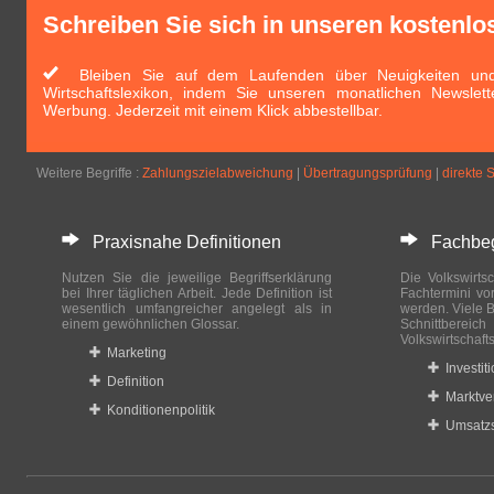
Schreiben Sie sich in unseren kostenlo
Bleiben Sie auf dem Laufenden über Neuigkeiten und 
Wirtschaftslexikon, indem Sie unseren monatlichen Newslett
Werbung. Jederzeit mit einem Klick abbestellbar.
Weitere Begriffe :
Zahlungszielabweichung
|
Übertragungsprüfung
|
direkte 
Praxisnahe Definitionen
Fachbegri
Nutzen Sie die jeweilige Begriffserklärung
Die Volkswirtsc
bei Ihrer täglichen Arbeit. Jede Definition ist
Fachtermini vo
wesentlich umfangreicher angelegt als in
werden. Viele B
einem gewöhnlichen Glossar.
Schnittberei
Volkswirtschaft
Marketing
Investit
Definition
Marktve
Konditionenpolitik
Umsatzs