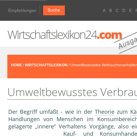
Empfehlungen
A
B
C
D
E
HOME
/
WIRTSCHAFTSLEXIKON
/ Umweltbewusstes Verbraucherverhalte
Umweltbewusstes Verbrau
Der Begriff umfaßt - wie in der
Theorie
zum
Kä
Handlungen von Menschen im Konsum­bereich
gelagerte „innere“ Verhaltens Vorgänge, also e
Kauf- und Konsumhande