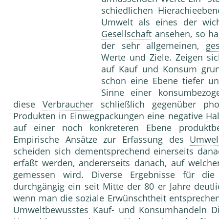
schiedlichen Hierachieebe
Umwelt als eines der wich
Gesellschaft
ansehen, so ha
der sehr allgemei­nen,
ges
Werte und Ziele. Zeigen si
auf Kauf und Konsum grund
schon eine Ebene tiefer u
Sinne einer konsumbezog
diese
Verbraucher
schließ­lich gegenüber pho
Produkte
n in Einwegpackungen eine negative
Ha
auf einer noch kon­kreteren Ebene produktbez
Empirische Ansätze zur Erfassung des
Umwel
scheiden sich dementsprechend einerseits dana
erfaßt werden, andererseits danach, auf welch
gemessen wird. Diverse Ergebnisse für die 
durchgängig ein seit Mitte der 80 er Jahre deut
wenn man die soziale Erwünschtheit entsprechend
Umweltbewusstes Kauf- und Konsum­handeln 