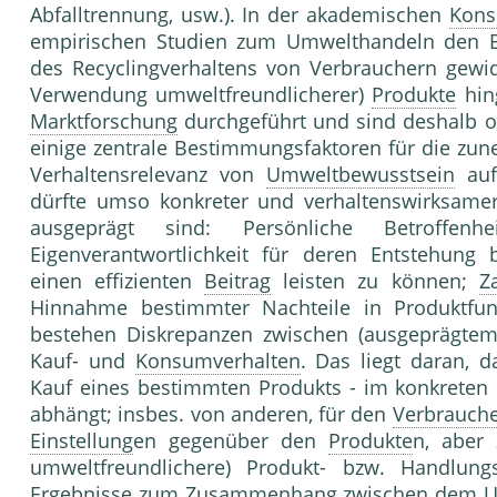
Abfalltrennung, usw.). In der akademischen
Kons
empirischen Studien zum Umwelthan­deln den B
des Recyclingverhaltens von Ver­brauchern gew
Verwendung umweltfreundli­cherer)
Produkte
hin
Marktforschung
durch­geführt und sind deshalb oft
einige zentrale Be­stimmungsfaktoren für die z
Verhaltensrelevanz von
Umweltbewusstsein
au
dürf­te umso konkreter und verhaltenswirksamer 
ausge­prägt sind: Persönliche Betroffen
Eigenverantwort­lichkeit für deren Entstehung 
einen effizienten
Beitrag
leisten zu können;
Z
Hinnahme bestimmter Nachteile in Produktfun
bestehen Diskrepanzen zwischen (ausgeprägte
Kauf- und
Konsumverhalten
. Das liegt daran, d
Kauf eines bestimmten Pro­dukts - im konkreten F
abhängt; insbes. von anderen, für den
Verbrauch
Einstellung
en gegenüber den
Produkte
n, aber
umweltfreund­lichere) Produkt- bzw. Handlungs
Ergebnisse zum Zusammenhang zwischen dem U