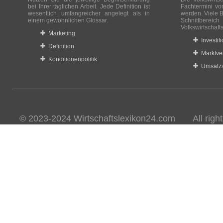
bei Ihrer täglichen Arbeit. Jede Definition ist
Fachtermini vo
wesentlich umfangreicher angelegt als in
werden. Viele B
einem gewöhnlichen Glossar.
Schnittberei
Volkswirtschaft
Marketing
Investit
Definition
Marktve
Konditionenpolitik
Umsatzs
© 2023-2024 Wirtschaftslexikon24.com All rights