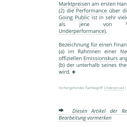
Marktpreis
en am ersten Han
(2) die
Performance
über di
Going Public
ist in sehr vi
als jene von Verg
Underperformance
).
Bezeichnung für einen Finanz
(a) im Rahmnen einer
Ne
offiziellen
Emissionskurs
an
(b) der unterhalb seines t
wird.
Vorhergehender Fachbegriff:
Underpriced
|
Diesen Artikel der Red
Bearbeitung vormerken