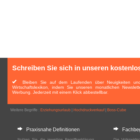
Schreiben Sie sich in unseren kostenlo
Bleiben Sie auf dem Laufenden über Neuigkeiten und 
Wirtschaftslexikon, indem Sie unseren monatlichen Newslett
Werbung. Jederzeit mit einem Klick abbestellbar.
Weitere Begriffe :
Erziehungsurlaub
|
Hochdruckverkauf
|
Boss-Cube
Praxisnahe Definitionen
Fachbegri
Nutzen Sie die jeweilige Begriffserklärung
Die Volkswirtsc