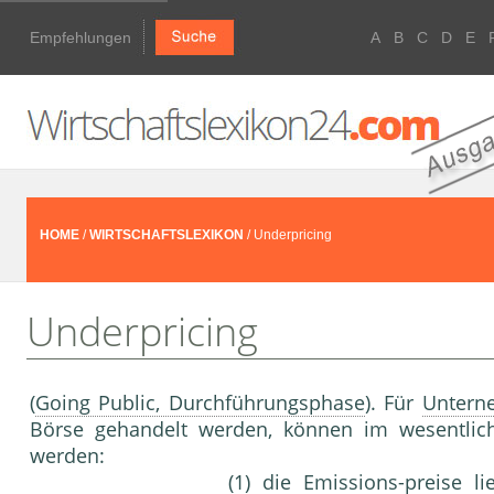
Empfehlungen
A
B
C
D
E
HOME
/
WIRTSCHAFTSLEXIKON
/ Underpricing
Underpricing
(
Going Public, Durchführungsphase
). Für
Untern
Börse gehandelt werden, können im wesentlic
werden:
(1) die Emissions-preise l