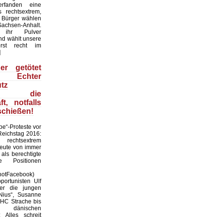
erfanden eine
s rechtsextrem,
 Bürger wählen
achsen-Anhalt.
 ihr Pulver
nd wählt unsere
rst recht im
]
er getötet
: Echter
tz
ltet die
ft, notfalls
schießen!
pe“-Proteste vor
Reichstag 2016:
rechtsextrem
heute von immer
als berechtigte
e Positionen
hotFacebook)
ortunisten Ulf
er die jungen
Nius“, Susanne
HC Strache bis
dänischen
 Alles schreit