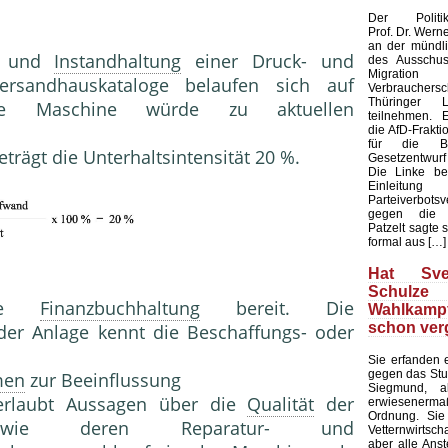
Der Politikw
Prof. Dr. Werne
an der mündl
ur und
Instandhaltung
einer Druck- und
des Ausschuss
Migrat
ersandhauskataloge belaufen sich auf
Verbrauch
Thüringer L
e Maschine würde zu aktuellen
teilnehmen. E
die AfD-Frakti
für die B
eträgt die Unterhaltsintensität 20 %.
Gesetzentwur
Die Linke be
Einleit
Parteiverbotsv
gegen die A
Patzelt sagte 
formal aus […]
Hat Sve
Schul
die
Finanzbuchhaltung
bereit. Die
Wahlkam
schon ver
der Anlage kennt die Beschaffungs- oder
Sie erfanden
gegen das Stu
men
zur Beeinflussung
Siegmund, a
t erlaubt Aussagen über die
Qualität
der
erwiesenerm
Ordnung. Sie
n sowie deren Reparatur- und
Vetternwirtsc
aber alle Ans