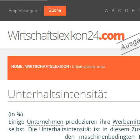
Empfehlungen
A
B
C
D
E
HOME
/
WIRTSCHAFTSLEXIKON
/ Unterhaltsintensität
Unterhaltsintensität
(in %)
Einige
Unternehmen
produzieren ihre
Werbemitt
selbst. Die Unterhaltsintensität ist in diesem 
den maschinenbedingten R