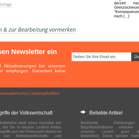
derzeit nac
tsklage
Grenzsiche
“Konsequenze
nach […]
en & zur Bearbeitung vormerken
sen Newsletter ein
Aktualisierungen bei unserem
er empfangen. Garantiert keine
arkenausdehnung
|
Lenkungsfunktion
ffe der Volkswirtschaft
Beliebte Artikel
haftslehre stellt einen Grossteil der
Bestimmte Erklärung
r, die Sie in diesem Lexikon finden
Begriffsdefinitionen erfreuen
egriffe aus der Finanzwelt stehen im
unseren Lesern ganz bes
ch von Betriebswirtschafts- und
Beliebtheit. Diese werden meh