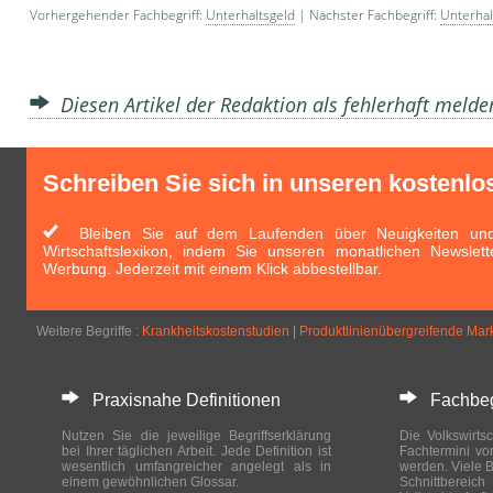
Vorhergehender Fachbegriff:
Unterhaltsgeld
| Nächster Fachbegriff:
Unterhal
Diesen Artikel der Redaktion als fehlerhaft meld
Schreiben Sie sich in unseren kostenlo
Bleiben Sie auf dem Laufenden über Neuigkeiten und 
Wirtschaftslexikon, indem Sie unseren monatlichen Newslett
Werbung. Jederzeit mit einem Klick abbestellbar.
Weitere Begriffe :
Krankheitskostenstudien
|
Produktlinienübergreifende M
Praxisnahe Definitionen
Fachbegri
Nutzen Sie die jeweilige Begriffserklärung
Die Volkswirtsc
bei Ihrer täglichen Arbeit. Jede Definition ist
Fachtermini vo
wesentlich umfangreicher angelegt als in
werden. Viele B
einem gewöhnlichen Glossar.
Schnittberei