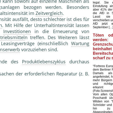
e kann sowohl auf einzelne Maschinen als
legal. Sie 
gsan­lagen bezogen werden. Besonders
Einstufung al
aber 41% der
altsinten­sität im
Zeitvergleich
.
die AfD in S
Lasst sie
sität ausfällt, desto schlechter ist dies für
verschießen u
AfD jetzt e
n
. Mit Hilfe der Unterhaltintensität lassen
September […
er
Investitionen
in die Erneuerung von
Töten od
triebsmittel
n treffen. Des Weiteren lässt
werden
Leasingverträge (einschließlich
Wartung
Grenzschu
umserwerb
vorzuziehen sind.
beinha
Bereitscha
scharf zu 
 Ende des
Produktlebenszyklus
durchaus
“Fortress Euro
dem Berliner 
rsachen der erforderlichen Reparatur (z. B.
Damals als 
angefeindet, 
mehr Bürgern 
und richtig
erkannt
(Foto:Screens
Vom alten Opp
Poschardt üb
Wilden von “
Schröder und 
hin zu 
Abgeordneten: