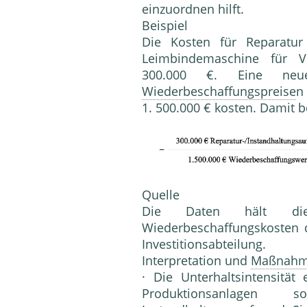
einzuordnen hilft.
Beispiel
Die Kosten für Reparat
Leimbin­demaschine für V
300.000 €. Eine neu
Wiederbeschaffungspreise
n
1. 500.000 € kosten. Damit b
Quelle
Die Daten hält 
Wiederbeschaffungskos­ten 
Investitionsabteilung.
Interpretation und
Maßnah
· Die Unterhaltsintensitä
Produk­tionsanlage