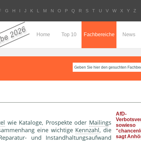
F
G
H
I
J
K
L
M
N
O
P
Q
R
S
T
U
V
W
X
Y
Z
Home
Top 10
Fachbereiche
News
AfD-
Verbotsve
el
wie Kataloge, Prospek­te oder
Mailing
s
sowieso
Zusammen­hang eine wichtige
Kennzahl
, die
“chancenlo
eparatur- und Instandhaltungsaufwand
sagt Anhö