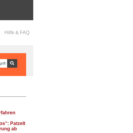
Hilfe & FAQ
rfahren
s“: Patzelt
rung ab