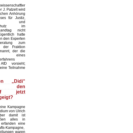
issenschaftler
r J. Patzelt wird
ichen Anhörung
es für Justiz,
ion und
erschutz im
andtag nicht
igentlich hatte
on den Experten
eratung zum
f der Fraktion
nannt, der die
ung eines
erfahrens
fD vorsieht;
seine Teilnahme
n „Didi“
ze den
pf jetzt
geigt?
 eine Kampagne
dium von Ulrich
ber damit ist
aßen alles in
 erfanden eine
hafts-Kampagne,
tellungen waren