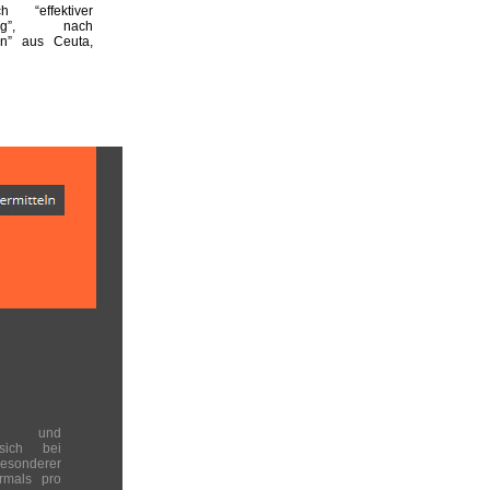
h “effektiver
rung”, nach
n” aus Ceuta,
en und
 sich bei
onderer
rmals pro