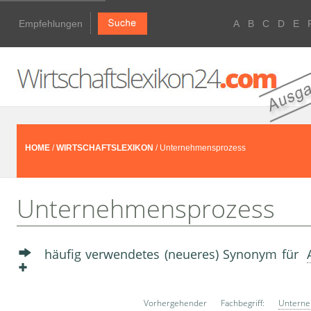
Empfehlungen
A
B
C
D
E
HOME
/
WIRTSCHAFTSLEXIKON
/ Unternehmensprozess
Unternehmensprozess
häufig verwendetes (neueres) Synonym für
Vorhergehender Fachbegriff:
Unterne