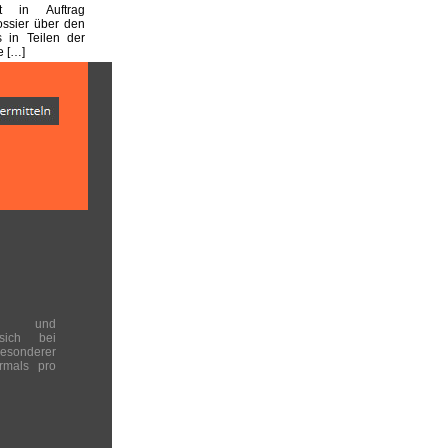
st in Auftrag
ssier über den
s in Teilen der
e […]
en und
 sich bei
onderer
rmals pro