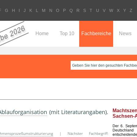
F
G
H
I
J
K
L
M
N
O
P
Q
R
S
T
U
V
W
X
Y
Z
Home
Top 10
Fachbereiche
News
Machtsze
Ablauforganisation
(mit Literaturangaben).
Sachsen-A
Der 6. Septem
Deutsch
hmensprozeßumstrukturierung
| Nächster Fachbegriff:
entscheid