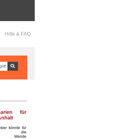
Hilfe & FAQ
narien für
nhalt
ber könnte für
land die
ende Wende