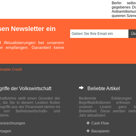
Berlin selb
gegebenes Do
Antisemitismu
queeren Szen
sen Newsletter ein
Aktualisierungen bei unserem
er empfangen. Garantiert keine
ferable Credit
ffe der Volkswirtschaft
Beliebte Artikel
haftslehre stellt einen Grossteil der
Bestimmte Erklärung
r, die Sie in diesem Lexikon finden
Begriffsdefinitionen erfreuen
egriffe aus der Finanzwelt stehen im
unseren Lesern ganz bes
ch von Betriebswirtschafts- und
Beliebtheit. Diese werden meh
slehre.
Jahr aktualisiert.
ionsrechnungen
Cash Flow
rsagen
Bausparen