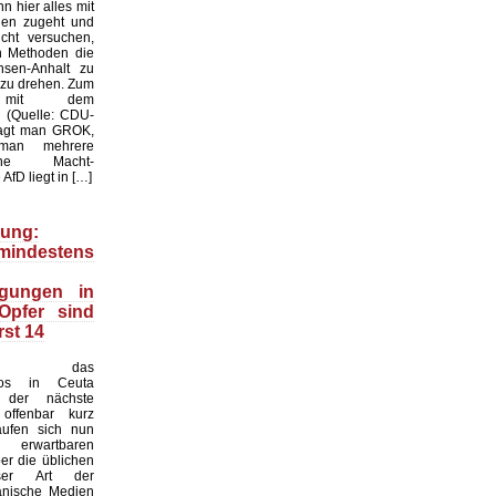
n hier alles mit
gen zugeht und
cht versuchen,
en Methoden die
sen-Anhalt zu
 zu drehen. Zum
l mit dem
k: (Quelle: CDU-
ragt man GROK,
man mehrere
liche Macht-
AfD liegt in […]
ung:
indestens
igungen in
Opfer sind
rst 14
nd das
haos in Ceuta
 der nächste
offenbar kurz
äufen sich nun
erwartbaren
r die üblichen
ser Art der
anische Medien