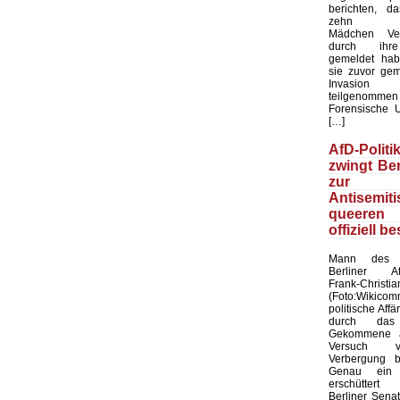
berichten, d
zehn mar
Mädchen Ver
durch ihre
gemeldet hab
sie zuvor ge
Invasio
teilgenom
Forensische 
[…]
AfD-Polit
zwingt Ber
zur Wa
Antisemiti
queere
offiziell be
Mann des 
Berliner Af
Frank-Chri
(Foto:Wikico
politische Affä
durch das
Gekommene a
Versuch 
Verbergung b
Genau ein 
erschüttert
Berliner Sena