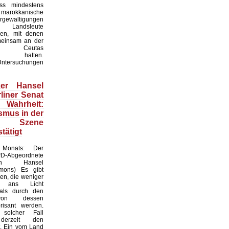
ass mindestens
okkanische
gewaltigungen
 Landsleute
en, mit denen
meinsam an der
n Ceutas
men hatten.
Untersuchungen
iker Hansel
liner Senat
hrheit:
smus in der
n Szene
stätigt
Monats: Der
D-Abgeordnete
stian Hansel
mmons) Es gibt
ren, die weniger
 ans Licht
ls durch den
von dessen
risant werden.
solcher Fall
 derzeit den
t. Ein vom Land