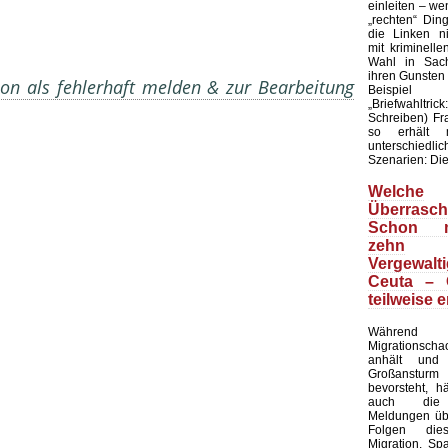
einleiten – wen
„rechten“ Din
die Linken ni
mit kriminell
Wahl in Sach
ihren Gunsten
on als fehlerhaft melden & zur Bearbeitung
Beispie
„Briefwahltric
Schreiben) F
so erhält 
unterschied
Szenarien: Die 
Welche
Überrasch
Schon m
zehn
Vergewalt
Ceuta – 
teilweise e
Währe
Migrationsc
anhält und
Großansturm 
bevorsteht, h
auch die 
Meldungen übe
Folgen die
Migration. Sp