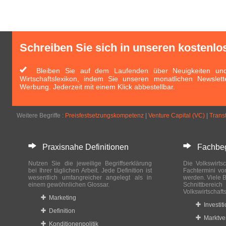
Schreiben Sie sich in unseren kostenlo
Bleiben Sie auf dem Laufenden über Neuigkeiten und 
Wirtschaftslexikon, indem Sie unseren monatlichen Newslett
Werbung. Jederzeit mit einem Klick abbestellbar.
Weitere Begriffe :
Preisfestsetzungskompetenz
|
Venture Capital (VC)
|
Trans
Praxisnahe Definitionen
Fachbegri
Nutzen Sie die jeweilige Begriffserklärung
Die Volkswirtsc
bei Ihrer täglichen Arbeit. Jede Definition ist
Fachtermini vo
wesentlich umfangreicher angelegt als in
werden. Viele B
einem gewöhnlichen Glossar.
Schnittberei
Volkswirtschaft
Marketing
Investit
Definition
Marktve
Konditionenpolitik