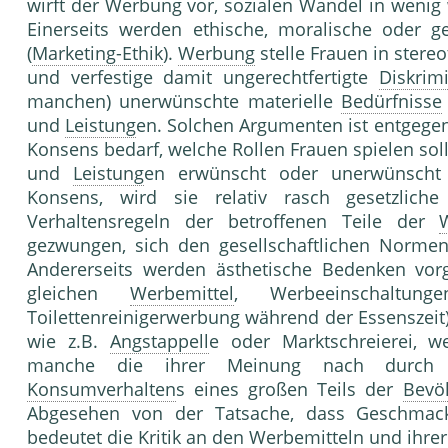
wirft der Wer­bung vor, sozialen Wandel in weni
Einerseits werden ethische, moralische oder ge
(
Marketing-Ethik
).
Werbung
stelle Frau­en in stere
und verfestige damit ungerecht­fertigte
Diskrim
manchen) unerwünschte mate­rielle
Bedürfnisse
und
Leistung
en. Solchen Argumenten ist entgegenz
Konsens bedarf, wel­che Rollen Frauen spielen so
und
Leistung
en erwünscht oder unerwünscht
Konsens, wird sie re­lativ rasch gesetzlic
Verhaltensregeln der betroffenen Teile der
gezwungen, sich den ge­sellschaftlichen Norme
Andererseits werden ästhetische Bedenken vor
gleichen
Werbemittel
, Werbeein­schaltun
Toilettenreinigerwerbung während der Es­senszeit
wie z.B.
Angstappell
e oder Marktschreierei, w
manche die ihrer Meinung nach durc
Konsumverhalten
s eines großen Teils der
Bevö
Abgesehen von der Tatsache, dass Ge­schmack 
bedeutet die Kritik an den
Werbemittel
n und ihrer