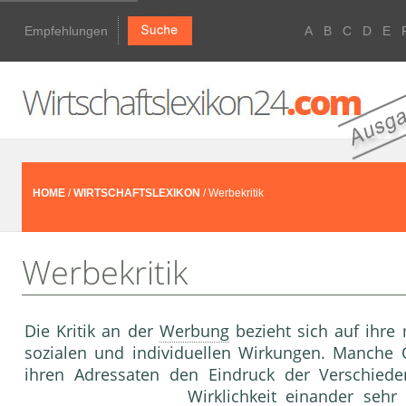
Empfehlungen
A
B
C
D
E
HOME
/
WIRTSCHAFTSLEXIKON
/ Werbekritik
Werbekritik
Die Kritik an der
Werbung
bezieht sich auf ihre
sozialen und individuellen Wirkun­gen. Manc
ihren Adressaten den Eindruck der Verschiede
Wirklichkeit einander sehr 