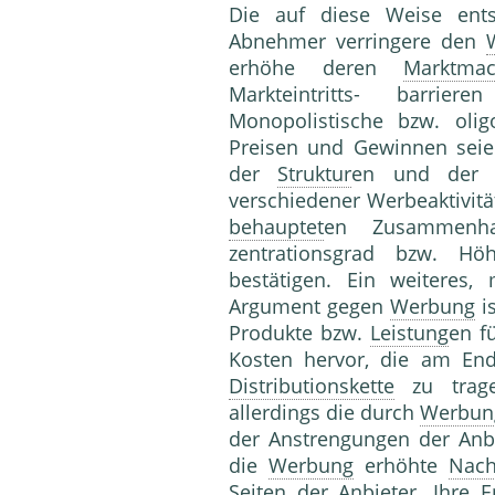
Die auf diese Weise entst
Abnehmer verringere den
erhöhe deren
Marktmac
Markteintritts- barrie
Monopolistische bzw. olig
Preisen und Gewinnen seie
der
Struktur
en und de
verschiedener Werbeaktivitä
behauptet
en Zu­sammenh
zentrationsgrad bzw. Höh
bestätigen. Ein weiteres,
Argument gegen
Werbung
i
Pro­dukte bzw.
Leistung
en f
Kosten hervor, die am En
Distributionskette
zu trage
allerdings die durch
Werbun
der Anstrengungen der Anbi
die
Werbung
erhöhte
Nach
Seiten der Anbieter. Ihre