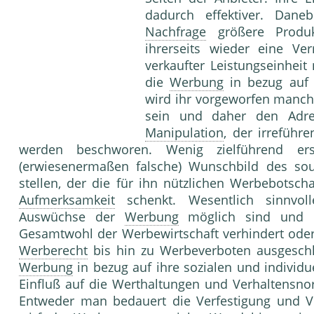
dadurch effektiver. Dane
Nachfrage
größere Pro­duk
ihrerseits wieder eine Ve
verkaufter Leistungs­einheit 
die
Werbung
in be­zug auf
wird ihr vorgeworfen manchm
sein und daher den Adr
Manipulation
, der irre­füh
werden beschworen. Wenig zielfüh­rend er
(erwiesenermaßen falsche) Wunschbild des s
stellen, der die für ihn nützlichen Werbe­botsc
Aufmerksamkeit
schenkt. Wesentlich sinnvoll
Auswüchse der
Werbung
möglich sind und 
Gesamtwohl der Werbewirtschaft ver­hindert oder
Werberecht
bis hin zu Wer­beverboten ausgesch
Werbung
in bezug auf ihre sozialen und individ
Einfluß auf die Wert­haltungen und Verhaltensno
Entweder man bedauert die Verfestigung und V