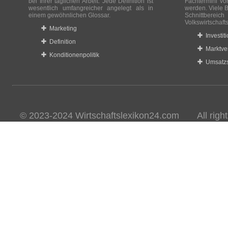
bei Ihrer täglichen Arbeit. Jede Definition ist
Fachtermini vo
wesentlich umfangreicher angelegt als in
werden. Viele B
einem gewöhnlichen Glossar.
Schnittberei
Volkswirtschaft
Marketing
Investit
Definition
Marktve
Konditionenpolitik
Umsatzs
© 2023-2024 Wirtschaftslexikon24.com All rights