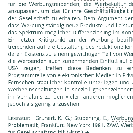
für die Werbungtreibenden, die
Werbekultur
de
anzupassen, um das für ihre Geschäftstätigkei
der
Gesellschaft
zu erhalten. Dem Argument der K
dass
Werbung
ständig
neue Produkte
und
Leistu
das Spek­trum möglicher
Differenzierung
im Kon­s
Ein letzter Kritikpunkt an der
Werbung
be­tri
treibenden auf die Gestaltung des redaktio­nell
deren Existenz zu einem gewichtigen Teil von We
die Werbenden auch zunehmenden Einfluß auf die
USA zeigen, treffen diese Beden­ken zu e
Programmteile von elektronischen Medien in Priva
Fernsehen staatlicher
Kontrolle
unterliegen und w
Werbeeinschaltungen in spe­ziell gekennzeichnete
im Verhältnis zu den vielen anderen möglichen
jedoch als gering anzu­sehen.
Literatur: Grunert, K. G.; Stupening, E.,
Werbun
Proble­matik, Frankfurt, New York 1981. ZAW, Wer­bu
für Gesellschaftspolitik (Hrsg.),