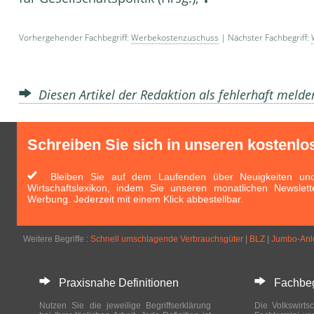
Vorhergehender Fachbegriff:
Werbekostenzuschuss
| Nächster Fachbegriff:
Diesen Artikel der Redaktion als fehlerhaft meld
Schreiben Sie sich in unseren kostenlo
Bleiben Sie auf dem Laufenden über Neuigkeiten und 
Wirtschaftslexikon, indem Sie unseren monatlichen Newslett
Werbung. Jederzeit mit einem Klick abbestellbar.
Weitere Begriffe :
Schnell umschlagende Verbrauchsgüter
|
BLZ
|
Jumbo-Anl
Praxisnahe Definitionen
Fachbegri
Nutzen Sie die jeweilige Begriffserklärung
Die Volkswirtsc