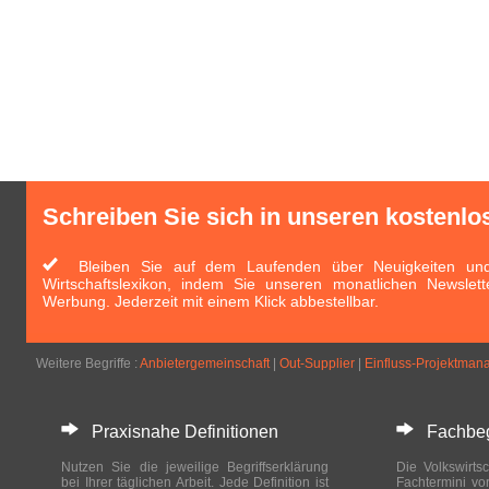
Schreiben Sie sich in unseren kostenlo
Bleiben Sie auf dem Laufenden über Neuigkeiten und 
Wirtschaftslexikon, indem Sie unseren monatlichen Newslett
Werbung. Jederzeit mit einem Klick abbestellbar.
Weitere Begriffe :
Anbietergemeinschaft
|
Out-Supplier
|
Einfluss-Projektma
Praxisnahe Definitionen
Fachbegri
Nutzen Sie die jeweilige Begriffserklärung
Die Volkswirtsc
bei Ihrer täglichen Arbeit. Jede Definition ist
Fachtermini vo