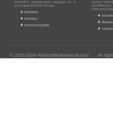
wesentlich umfangreicher angelegt als in
werden. Viele B
einem gewöhnlichen Glossar.
Schnittberei
Volkswirtschaft
Marketing
Investit
Definition
Marktve
Konditionenpolitik
Umsatzs
© 2023-2024 Wirtschaftslexikon24.com All rights