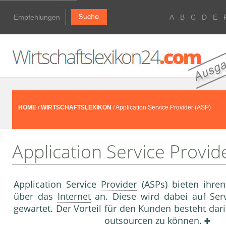
Empfehlungen
A
B
C
D
E
HOME
/
WIRTSCHAFTSLEXIKON
/ Application Service Provider (ASP)
Application Service Provid
Application Service
Provider
(ASPs) bieten ihr
über das
Internet
an. Diese wird dabei auf Ser
gewartet. Der Vorteil für den Kunden besteht dar
outsourcen zu können.