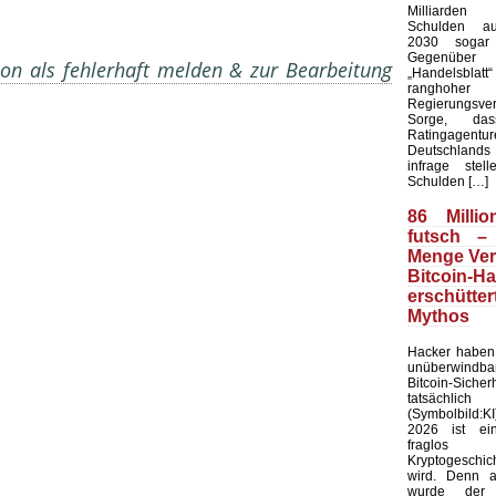
Milliarde
Schulden au
2030 sogar 
Gegenü
on als fehlerhaft melden & zur Bearbeitung
„Handelsblat
ranghoher
Regierungsver
Sorge, da
Ratingagentur
Deutschlands 
infrage stel
Schulden […]
86 Millio
futsch –
Menge Ver
Bitcoin-H
erschütt
Mythos
Hacker haben 
unüberwindb
Bitcoin-Sicher
tatsächlic
(Symbolbild:K
2026 ist ei
fraglo
Kryptogeschi
wird. Denn 
wurde der f