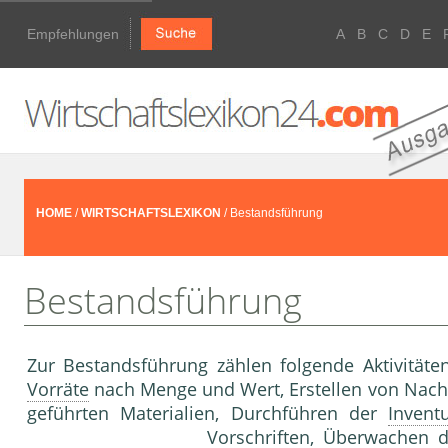
Empfehlungen
A
B
C
D
E
HOME
/
WIRTSCHAFTSLEXIKON
/ Bestandsführung
Bestandsführung
Zur Bestandsführung zählen folgende Aktivitäten
Vorräte
nach Menge und Wert, Erstellen von Nac
geführten Materialien, Durchführen der
Invent
Vorschriften, Überwachen d