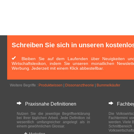
Schreiben Sie sich in unseren kostenlo
Bleiben Sie auf dem Laufenden über Neuigkeiten und 
Wirtschaftslexikon, indem Sie unseren monatlichen Newslett
Werbung. Jederzeit mit einem Klick abbestellbar.
Weitere Begriffe :
Produktwissen
|
Dissonanztheorie
|
Bummelkäufer
Praxisnahe Definitionen
Fachbegri
Nutzen Sie die jeweilige Begriffserklärung
Die Volkswirtsc
bei Ihrer täglichen Arbeit. Jede Definition ist
Fachtermini vo
wesentlich umfangreicher angelegt als in
werden. Viele B
einem gewöhnlichen Glossar.
Schnittberei
Volkswirtschaft