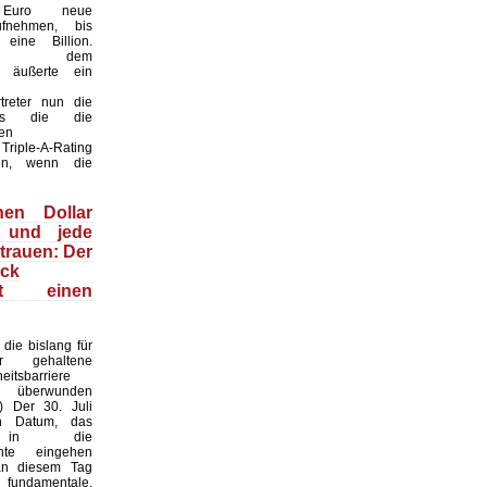
n Euro neue
fnehmen, bis
eine Billion.
ber dem
t“ äußerte ein
treter nun die
ss die die
en
Triple-A-Rating
len, wenn die
nen Dollar
 und jede
trauen: Der
ack
ert einen
die bislang für
ar gehaltene
heitsbarriere
h überwunden
I) Der 30. Juli
n Datum, das
s in die
chte eingehen
an diesem Tag
undamentale,