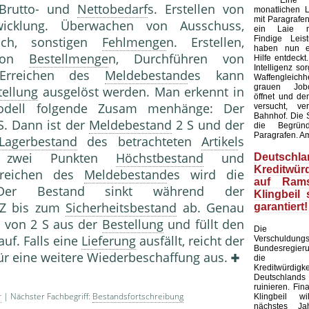
Eine Kü
 Brutto- und
Nettobedarf
s. Erstellen von
monatlichen L
mit Paragrafen
wicklung. Überwachen von Ausschuss,
ein Laie ni
Findige Leis
uch, sonstigen
Fehlmenge
n. Erstellen,
haben nun ei
 von
Bestellmenge
n, Durchführen von
Hilfe entdeckt
Intelligenz sor
Erreichen des
Meldebestand
es kann
Waffengleich
grauen Jobc
tellung
ausgelöst werden. Man erkennt in
öffnet und de
Modell folgende Zusam menhänge: Der
versucht, ve
Bahnhof. Die S
S. Dann ist der
Meldebestand
2 S und der
die Begründ
Paragrafen. A
Lagerbestand
des betrachteten
Artikel
s
n zwei Punkten
Höchstbestand
und
Deutschla
Kreditwürd
rreichen des
Meldebestand
es wird die
auf Rams
er Bestand sinkt während der
Klingbeil 
 bis zum
Sicherheitsbestand
ab. Genau
garantiert!
g von 2 S aus der
Bestellung
und füllt den
Die am
uf. Falls eine
Lieferung
ausfällt, reicht der
Verschuldun
Bundesregier
für eine weitere Wiederbeschaffung aus.
die inte
Kreditwürdigke
Deutschlands
ruinieren. Fin
r
| Nächster Fachbegriff:
Bestandsfortschreibung
Klingbeil wi
nächstes J