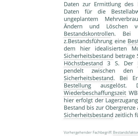
Daten zur Ermittlung des
Daten für die Bestellab
ungeplantem Mehrverbra
Ändern und Löschen
Bestandskontrolle
n. Bei 
z.Bestandsführung eine
Bes
dem hier idealisierten 
Sicherheitsbestand
betrage 
Höchstbestand
3 S. Der
pendelt zwischen de
Sicherheitsbestand
. Bei E
Bestellung
ausgelöst. D
Wiederbeschaffungszeit
WBZ
hier erfolgt der Lagerzugan
Bestand bis zur Obergrenze a
Sicherheitsbestand
zeitlich 
Vorhergehender Fachbegriff:
Bestandsfakto