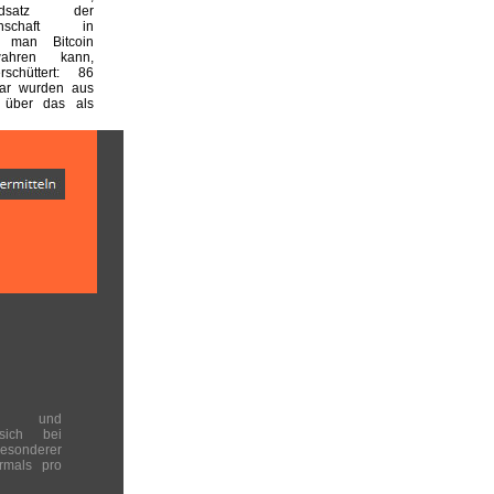
undsatz der
einschaft in
 man Bitcoin
wahren kann,
rschüttert: 86
lar wurden aus
 über das als
en und
 sich bei
onderer
rmals pro