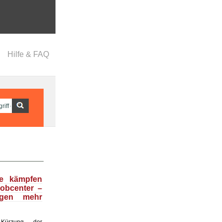
Hilfe & FAQ
se kämpfen
obcenter –
egen mehr