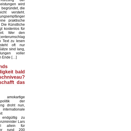
rzung der
eistungen wird
 begründet, die
cht versteht.
tungsempfänger
ne praktische
. Die Künstliche
gt kostenlos für
heit. Wer den
enterumschlag
n Text zu lesen
rsteht oft nur
ätze sind lang,
ungen voller
m Ende […]
nds
igkeit bald
chniveau?
schafft das
okartige
gspolitik der
ung droht nun,
rnationale
it
 endgültig zu
anzminister Lars
ll allein für
ahr rund 200