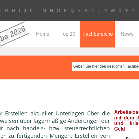
F
G
H
I
J
K
L
M
N
O
P
Q
R
S
T
U
V
W
X
Y
Z
Home
Top 10
Fachbereiche
News
: Erstellen aktueller Unterlagen über die
Arbeitslo
mit dem J
hweisen über lagermäßige Änderungen der
und kri
ur
nach handels- bzw. steuerrechtlichen
Geld
er zu fertigenden Mengen, Erstellen von