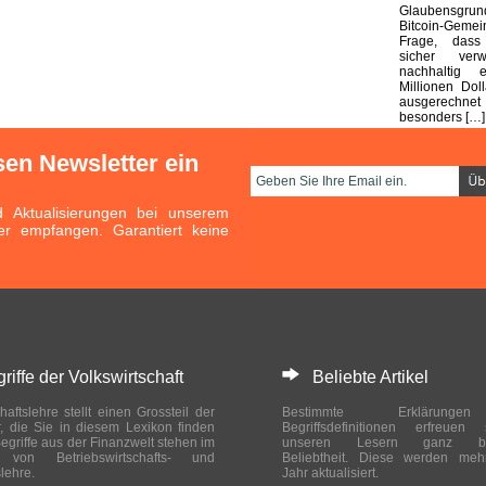
Glaubensgr
Bitcoin-Gem
Frage, dass
sicher ver
nachhaltig e
Millionen Dol
ausgerechnet
besonders […]
sen Newsletter ein
Aktualisierungen bei unserem
er empfangen. Garantiert keine
ffe der Volkswirtschaft
Beliebte Artikel
haftslehre stellt einen Grossteil der
Bestimmte Erklärung
r, die Sie in diesem Lexikon finden
Begriffsdefinitionen erfreuen
egriffe aus der Finanzwelt stehen im
unseren Lesern ganz bes
ch von Betriebswirtschafts- und
Beliebtheit. Diese werden meh
slehre.
Jahr aktualisiert.