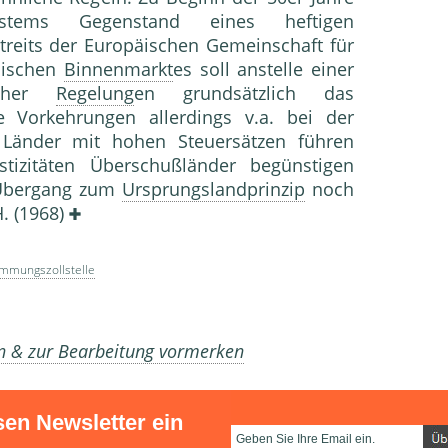
ystems Gegenstand eines heftigen
rstreits der Europäischen Gemeinschaft für
päischen
Binnenmarkt
es soll anstelle einer
icher
Regelung
en grundsätzlich das
 Vorkehrungen allerdings v.a. bei der
Länder mit hohen Steuersätzen führen
tizitäten Überschußländer begünstigen
Übergang zum
Ursprungslandprinzip
noch
H. (1968)
mmungszollstelle
en & zur Bearbeitung vormerken
sen Newsletter ein