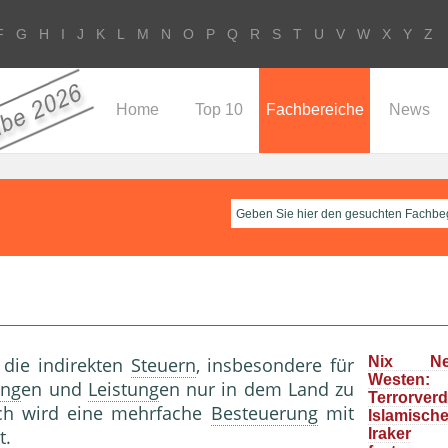
F
G
H
I
J
K
L
M
N
O
P
Q
R
S
T
U
V
W
X
Y
Z
Home
Top 10
Fachbereiche
News
die indirekten
Steuern
, insbesondere für
Nix N
Westen:
ung
en und
Leistung
en nur in dem Land zu
Terrorver
ch wird eine mehrfache
Besteuerung
mit
Islamisc
t.
Iraker