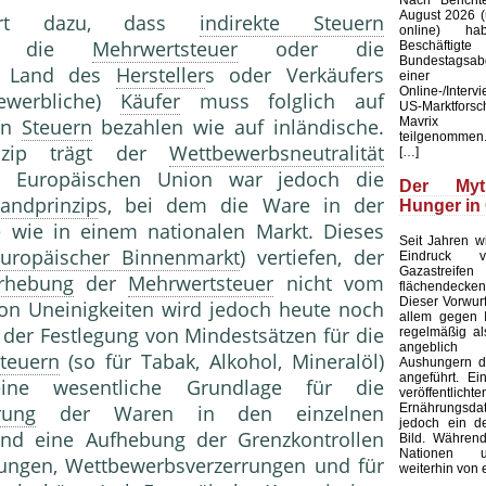
August 2026 (u
hrt dazu, dass
indirekte Steuern
online) ha
nzip die
Mehrwertsteuer
oder die
Beschäftig
Bundestagsab
m Land des
Hersteller
s oder Verkäufers
einer b
Online-/Interv
ewerbliche)
Käufer
muss folglich auf
US-Marktforsc
Mavrix 
ben
Steuern
bezahlen wie auf inländische.
teilgenommen.
inzip trägt der
Wettbewerbsneutralität
[…]
er Europäischen Union war jedoch die
Der My
andprinzip
s, bei dem die Ware in der
Hunger in
wie in einem nationalen Markt. Dieses
Seit Jahren wi
Europäischer Binnenmarkt
) vertiefen, der
Eindruck ve
Gazastreifen
rhebung
der
Mehrwertsteuer
nicht vom
flächendecken
Dieser Vorwurf 
on Uneinigkeiten wird jedoch heute noch
allem gegen I
der Festlegung von Mindestsätzen für die
regelmäßig al
angeblich s
teuern
(so für Tabak, Alkohol, Mineralöl)
Aushungern d
angeführt. Ei
e wesentliche Grundlage für die
veröffentlichte
Ernährungsd
rung
der Waren in den einzelnen
jedoch ein de
und eine Aufhebung der Grenzkontrollen
Bild. Während
Nationen 
ungen, Wettbewerbsverzerrungen und für
weiterhin von 