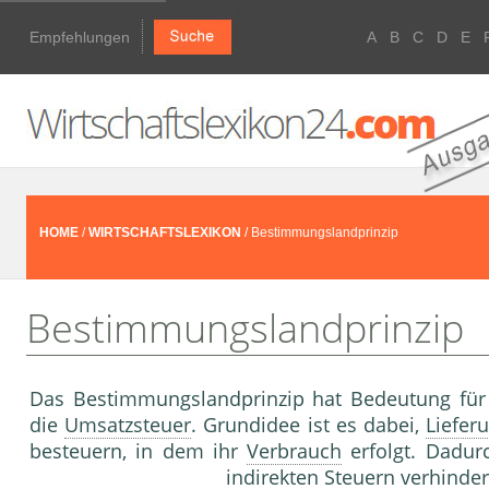
Empfehlungen
A
B
C
D
E
HOME
/
WIRTSCHAFTSLEXIKON
/ Bestimmungslandprinzip
Bestimmungslandprinzip
Das Bestimmungslandprinzip hat Bedeutung für 
die
Umsatzsteuer
. Grundidee ist es dabei,
Liefer
besteuern, in dem ihr
Verbrauch
erfolgt. Dadur
indirekten
Steuern
verhinder