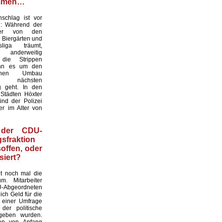
mmen…
chlag ist vor
: Während der
ter von den
 Biergärten und
liga träumt,
nderweitig
 die Strippen
nn es um den
tlichen Umbau
 nächsten
g geht. In den
 Städten Höxter
ind der Polizei
er im Alter von
 der CDU-
sfraktion
soffen, oder
siert?
gt noch mal die
m. Mitarbeiter
bgeordneten
ich Geld für die
 einer Umfrage
 der politische
geben wurden.
en von Anfang