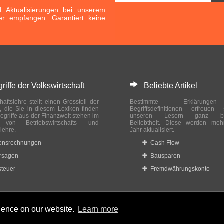
Aktualisierungen bei unserem
er empfangen. Garantiert keine
ffe der Volkswirtschaft
Beliebte Artikel
haftslehre stellt einen Grossteil der
Bestimmte Erklärung
r, die Sie in diesem Lexikon finden
Begriffsdefinitionen erfreuen
egriffe aus der Finanzwelt stehen im
unseren Lesern ganz bes
ch von Betriebswirtschafts- und
Beliebtheit. Diese werden meh
slehre.
Jahr aktualisiert.
ionsrechnungen
Cash Flow
rsagen
Bausparen
teuer
Fremdwährungskonto
rience on our website.
Learn more
 reserved.
Home
|
Datenschutzbestimmungen
|
Impressum
|
Rechtlic