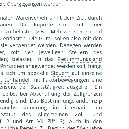
zip
übergegangen werden.
onalen Warenverkehrs mit dem Ziel, durch
uen. Die Importe sind mit einer
m zu belasten (z.B. -
Mehrwertsteuer
) und
 entlasten. Die Güter sollen also mit den
 sie verwendet werden. Dagegen werden
r, mit den jeweiligen
Steuern
des
den) belastet, in das
Bestimmungsland
 Prinzipien angewendet werden soll, hängt
es sich um spezielle
Steuern
auf einzelne
Außenhandel
mit Faktorbewegungen eine
enseite der
Staatstätigkeit
ausgehen. Ein
s selbst bei Abschaffung der
Zollgrenzen
wendig sind. Das Bestimmungslandprinzip
uchsbesteuerung im internationalen
 Statut des Allgemeinen Zoll- und
Ziff. 2 und Art. VII Ziff. 3). Auch in den
ähnliche Regeln. Zu Beginn der 50er Jahre