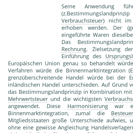
Seme Anwendung fü
(z.Bestimmungslandpri
Verbrauchsteuer
) nicht i
erhoben werden. Der (g
eingeführte Waren diesel
Das Bestimmungslandpr
Rechnung
. Zielsetzung d
Einführung des
Ursprungsl
Europäischen Union genau so behandelt würde 
Verfahren würde die Binnenmarktintegration (
grenzüberschreitende Handel würde bei der
E
inländischen Handel unterschieden. Auf Grund v
das Bestimmungslandprinzip in Kombination mit 
Mehrwertsteuer
und die wichtigsten
Verbrauchs
angewendet. Diese
Harmonisierung
war ein
Binnenmarktintegration, zumal die
Besteue
Mitgliedsstaaten große Unterschiede aufwies, 
ohne eine gewisse Angleichung Handelsverlager