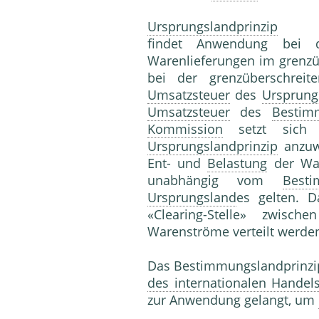
Ursprungslandprinzip
findet Anwendung bei
Warenlieferungen im grenz
bei der grenzüberschrei
Umsatzsteuer
des
Ursprung
Umsatzsteuer
des
Bestim
Kommission
setzt sich 
Ursprungslandprinzip
anzuwe
Ent- und
Belastung
der War
unabhängig vom
Best
Ursprungsland
es gelten. 
«Clearing-Stelle» zwisc
Warenströme verteilt werde
Das Bestimmungslandprinzip 
des internationalen Handel
zur Anwendung gelangt, um