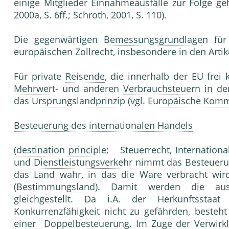
einige Mitglieder Einnahmeausfälle zur Folge ge
2000a, S. 6ff.; Schroth, 2001, S. 110).
Die gegenwärtigen
Bemessungsgrundlage
n für
europäischen
Zollrecht
, insbesondere in den
Artik
Für private
Reisende
, die innerhalb der EU frei
Mehrwert
- und anderen
Verbrauchsteuern
in dem
das
Ursprungslandprinzip
(vgl.
Europäische Komm
Besteuerung des internationalen Handels
(
destination principle
; Steuerrecht, Internation
und
Dienstleistungsverkehr
nimmt das Besteuerun
das Land wahr, in das die Ware verbracht wi
(
Bestimmungsland
). Damit werden die aus
gleichgestellt. Da i.A. der Herkunftssta
Konkurrenzfähigkeit nicht zu gefährden, besteht
einer
Doppelbesteuerung
. Im Zuge der Verwir