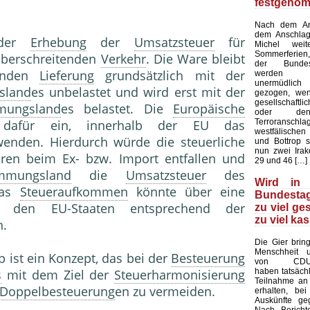
festgeno
Nach dem Ans
dem Anschlag
 der
Erhebung
der
Umsatzsteuer
für
Michel wei
Sommerferien,
überschreitenden
Verkehr
. Die Ware bleibt
der Bundes
tenden
Lieferung
grundsätzlich mit der
werden a
unermüdlich
sland
es unbelastet und wird erst mit der
gezogen, we
gesellschaf
mungsland
es belastet. Die
Europäische
oder den
Terroranschla
dafür ein, innerhalb der EU das
westfälischen
nden. Hierdurch würde die steuerliche
und Bottrop s
nun zwei Irak
en beim Ex- bzw. Import entfallen und
29 und 46 […]
immungsland
die
Umsatzsteuer
des
Wird in
Das
Steueraufkommen
könnte über eine
Bundestag
hen den EU-Staaten entsprechend der
zu viel ge
zu viel kas
n.
Die Gier brin
Menschheit u
ist ein Konzept, das bei der
Besteuerung
von CDU-A
haben tatsächl
s
mit dem Ziel der
Steuerharmonisierung
Teilnahme an
Doppelbesteuerung
en zu vermeiden.
erhalten, bei
Auskünfte ge
Nach Bericht