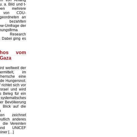
. a. Bild und t-
ben mehrere
te von CDU-
geordneten an
ezahlten
iew-Umfrage der
hungsfirma
Research
 Dabei ging es
thos vom
 Gaza
rd weltweit der
rmittelt, im
 herrsche eine
de Hungersnot.
richtet sich vor
srael und wird
s Beleg für ein
ystematisches
er Bevölkerung
n Blick auf die
n
aten zeichnet
utlich anderes
 die Vereinten
und UNICEF
einer […]