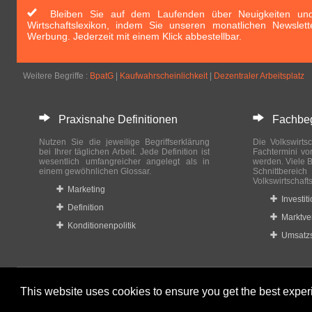
Bleiben Sie auf dem Laufenden über Neuigkeiten und 
Wirtschaftslexikon, indem Sie unseren monatlichen Newslett
Werbung. Jederzeit mit einem Klick abbestellbar.
Weitere Begriffe :
BpatG
|
Kaufwahrscheinlichkeit
|
Dezentraler Arbeitsplatz
Praxisnahe Definitionen
Fachbegri
Nutzen Sie die jeweilige Begriffserklärung
Die Volkswirtsc
bei Ihrer täglichen Arbeit. Jede Definition ist
Fachtermini vo
wesentlich umfangreicher angelegt als in
werden. Viele B
einem gewöhnlichen Glossar.
Schnittberei
Volkswirtschaft
Marketing
Investit
Definition
Marktve
Konditionenpolitik
Umsatzs
This website uses cookies to ensure you get the best expe
© 2023-2024 Wirtschaftslexikon24.com All rights