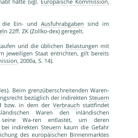
habt hätte (vgl.
Europäische Kommission
,
 die Ein- und
Ausfuhrabgaben
sind im
el
n 22ff. ZK (Zollko-dex) geregelt.
 kaufen und die üblichen
Belastung
en mit
 jeweiligen Staat entrichten, gilt bereits
ission
, 2000a, S. 14).
ales). Beim grenzüberschreitenden Waren-
gsrecht bezüglich der indirekten
Steuern
rd bzw. in dem der
Verbrauch
stattfindet
ländischen Waren den inländischen
at seine Wa-ren entlastet, um deren
 bei indirekten
Steuern
kaum die Gefahr
klichung des europäischen
Binnenmarkt
es