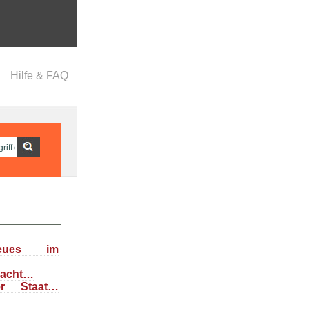
Hilfe & FAQ
eues im
dacht…
her Staat…