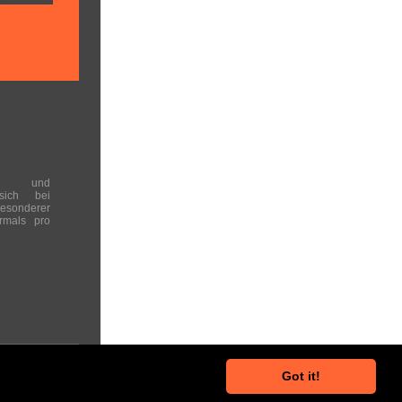
en und
 sich bei
onderer
rmals pro
Got it!
he Hinweise