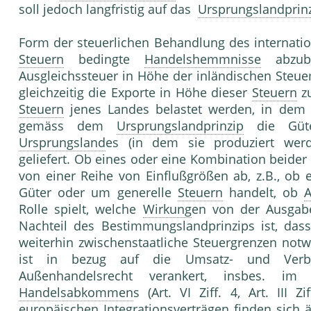
soll jedoch langfristig auf das
Ursprungslandprin
Form der steuerlichen Behandlung des internati
Steuern
bedingte
Handelshemmnisse
abzuba
Ausgleichssteuer in Höhe der inländischen Steue
gleichzeitig die Exporte in Höhe dieser
Steuern
zu
Steuern
jenes Landes belastet werden, in dem
gemäss dem
Ursprungslandprinzip
die Güte
Ursprungsland
es (in dem sie produziert wer
geliefert. Ob eines oder eine Kombination beider
von einer Reihe von Einflußgrößen ab, z.B., ob 
Güter oder um generelle
Steuern
handelt, ob
Rolle spielt, welche
Wirkung
en von der Ausgab
Nachteil des Bestimmungslandprinzips ist, das
weiterhin zwischenstaatliche Steuergrenzen not
ist in bezug auf die Umsatz- und Verbra
Außenhandelsrecht verankert, insbes. im
Handelsabkommen
s (Art. VI Ziff. 4, Art. III 
europäischen Integrationsverträgen finden sich 