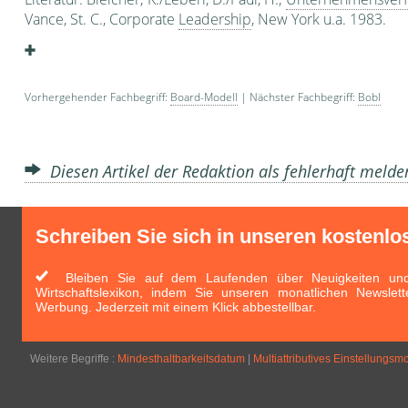
Vance, St. C., Corporate
Leadership
, New York u.a. 1983.
Vorhergehender Fachbegriff:
Board-Modell
| Nächster Fachbegriff:
Bobl
Diesen Artikel der Redaktion als fehlerhaft meld
Schreiben Sie sich in unseren kostenlo
Bleiben Sie auf dem Laufenden über Neuigkeiten und 
Wirtschaftslexikon, indem Sie unseren monatlichen Newslett
Werbung. Jederzeit mit einem Klick abbestellbar.
Weitere Begriffe :
Mindesthaltbarkeitsdatum
|
Multiattributives Einstellungsm