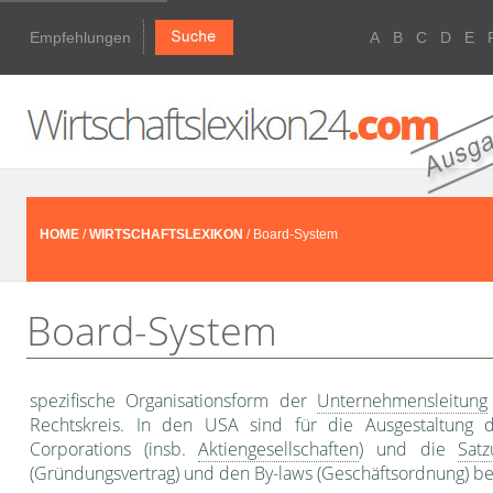
Empfehlungen
A
B
C
D
E
HOME
/
WIRTSCHAFTSLEXIKON
/ Board-System
Board-System
spezifische Organisationsform der
Unternehmensleitung
Rechtskreis. In den USA sind für die Ausgestaltun
Corporations (insb.
Aktiengesellschaften
) und die
Satz
(Gründungsvertrag) und den By-laws (Geschäftsordnung) be