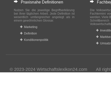
Praxisnahe Definitionen
Fachbegri
Nutzen Sie die jeweilige Begriffserklärung
Die Volkswirtsc
bei Ihrer täglichen Arbeit. Jede Definition ist
Fachtermini vo
wesentlich umfangreicher angelegt als in
werden. Viele B
einem gewöhnlichen Glossar.
Schnittberei
Volkswirtschaft
Marketing
Investit
Definition
Marktve
Konditionenpolitik
Umsatzs
© 2023-2024 Wirtschaftslexikon24.com All rights