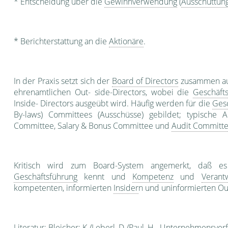
* Entscheidung über die
Gewinnverwendung
(
Ausschüttun
* Berichterstattung an die
Aktionäre
.
In der Praxis setzt sich der
Board of Directors
zusammen aus
ehrenamtlichen Out- side-Directors, wobei die
Geschäft
Inside- Directors ausgeübt wird. Häufig werden für die
Gesc
By-laws) Committees (Ausschüsse) gebildet; typische 
Committee, Salary & Bonus Committee und
Audit Committ
Kritisch wird zum Board-System angemerkt, daß es k
Geschäftsführung
kennt und
Kompetenz
und
Verant
kompetenten, informierten
Insider
n und uninformierten O
Literatur: Bleicher; K./Leberl, D./Paul, H.,
Unternehmensverf