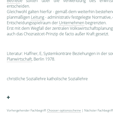
Betrieb
e sollten über die Verwendung des erwirts
entscheiden.
Gleichwohl galten hier­für - gemäß dem weiterhin bestehend
planmäßigen
Leitung
- administrativ festgelegte Normative,
Entscheidungs­spielraum der
Unternehmen
begrenzten.
Erst mit dem Wegfall der zentralen Volkswirt­schaftsplanun
auch das Chozrastcet-Prinzip de facto außer Kraft ge­s
Literatur: Haffner, E, Systemkonträre Beziehungen in der s
Planwirtschaft
, Berlin 1978.
christliche Soziallehre katholische Sozial­lehre
Vorhergehender Fachbegriff:
Chooser-optionsscheine
| Nächster Fachbegriff