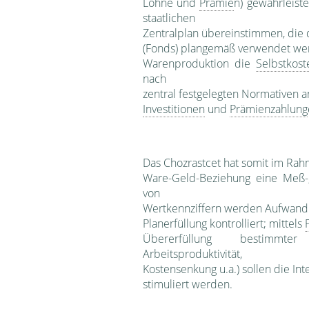
Löhne und
Prämie
n) gewährleist
staatlichen
Zentral­plan übereinstimmen, die
(Fonds) plange­mäß verwendet w
Warenproduktion die
Selbstkost
nach
zentral festgelegten Norma­tiven a
Investitionen
und
Prämienzahlung
Das Chozrastcet hat somit im Rahm
Ware-Geld-Beziehung eine Meß-,
von
Wertkennziffern werden Auf­wand 
Planerfüllung kontrolliert; mittels
Übererfüllung bestimmter L
Arbeitsproduk­tivität,
Kostensenkung u.a.) sollen die Int
stimuliert werden.