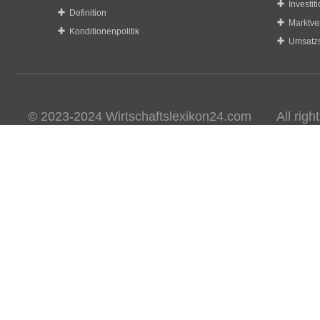
Investit
Definition
Marktve
Konditionenpolitik
Umsatzs
© 2023-2024 Wirtschaftslexikon24.com All rights