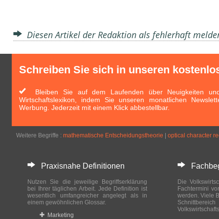
Diesen Artikel der Redaktion als fehlerhaft meld
Schreiben Sie sich in unseren kostenlo
Bleiben Sie auf dem Laufenden über Neuigkeiten und 
Wirtschaftslexikon, indem Sie unseren monatlichen Newslett
Werbung. Jederzeit mit einem Klick abbestellbar.
Weitere Begriffe :
mathematische Entscheidungstheorie
|
optical character r
Praxisnahe Definitionen
Fachbegri
Nutzen Sie die jeweilige Begriffserklärung
Die Volkswirtsc
bei Ihrer täglichen Arbeit. Jede Definition ist
Fachtermini vo
wesentlich umfangreicher angelegt als in
werden. Viele B
einem gewöhnlichen Glossar.
Schnittberei
Volkswirtschaft
Marketing