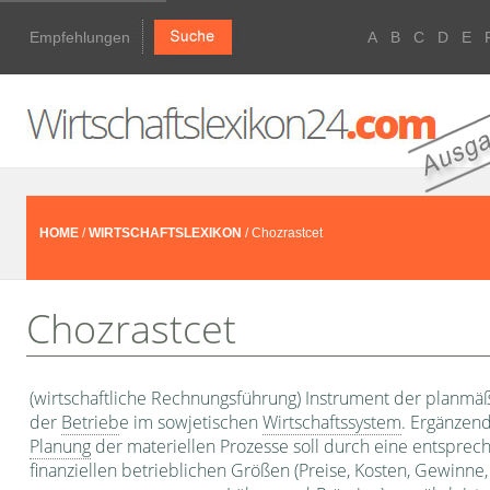
Empfehlungen
A
B
C
D
E
HOME
/
WIRTSCHAFTSLEXIKON
/ Chozrastcet
Chozrastcet
(wirtschaftliche Rechnungsführung) Instru­ment der planm
der
Betrieb
e im sowjetischen
Wirtschaftssystem
. Ergän­zen
Planung
der materiellen Prozesse soll durch eine entsprec
fi­nanziellen betrieblichen Größen (Preise, Ko­sten, Gewinne