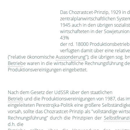
Das Chozrastcet-Prinzip, 1929 in d
zentralplanwirt­schaftlichen Syste
1945 auch in den übrigen sozialist
wirtschafteten in der Sowjetunion
43%
der rd. 18000 Produk­tionsbetrie
verfüg­ten damit über eine relati
("relative ökonomi­sche
Aussonderung
"); die übrigen sog. b
Betrieb
e waren in die wirtschaftliche Rechnungsführung d
Produktionsvereinigungen einge­bettet.
Nach dem Gesetz der UdSSR über den staatlichen
Betrieb
und die Produktionsver­einigungen von 1987, das i
eingeleiteten Perestrojka-Politik eine grö­ßere Selbständigk
vorsah, sollte das Chozrastcet-Prinzip als "vollstän­dige wirts
Rechnungsführung" durch die Prinzipien der
Selbstfinanz
d.h. die