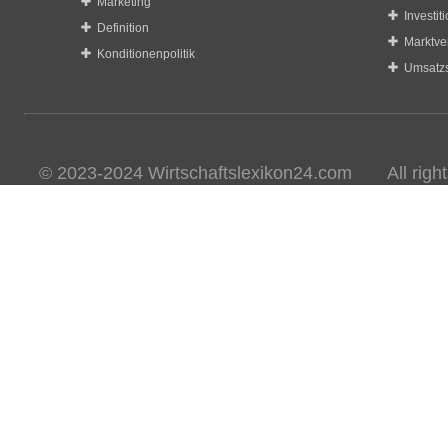
Marketing
Investit
Definition
Marktve
Konditionenpolitik
Umsatzs
© 2023-2024 Wirtschaftslexikon24.com All rights