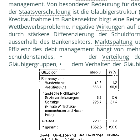
management
. Von besonderer Bedeutung für da
der
Staatsverschuldung
ist die Gläubigerstruktur (
Kreditaufnahme im Bankensektor birgt eine Reihe
Wettbewerbsprobleme, negative
Wirkung
en auf 
durch stärkere
Differenzierung
der
Schuldfor
ausserhalb des Bankensektors,
Marktspaltung
us
Effizienz
des debt
management
hängt von mehr
Schuldenstandes, • der
Verteilung
d
Gläubigergruppen, • dem Verhalten der
Gläub