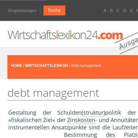
Empfehlungen
A
B
C
D
E
HOME
/
WIRTSCHAFTSLEXIKON
/ debt management
debt management
Gestaltung der Schulden(
struktur
)politik de
»fiskalischen Ziel« der
Zinskosten
- und Annuitäte
instrumentellen Ansatzpunkte sind die Laufzeite
Bestimmung des
Platz