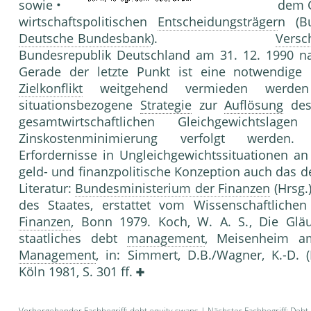
sowie •
dem G
wirtschaftspolitischen
Entscheidungsträger
n (B
Deutsche Bundesbank
).
Versc
Bundesrepublik Deutschland am 31. 12. 1990 
Gerade der letzte Punkt ist eine notwendige 
Zielkonflikt
weitgehend vermieden werde
situationsbezogene
Strategie
zur
Auflösung
de
gesamtwirtschaftlichen Gleichgewichts
Zinskostenminimierung verfolgt werden. G
Erfordernisse in Ungleichgewichtssituationen a
geld- und finanzpolitische Konzeption auch das 
Literatur:
Bundesministerium der Finanzen
(Hrsg.
des Staates, erstattet vom Wissenschaftliche
Finanzen
, Bonn 1979. Koch, W. A. S., Die Gläu
staatliches debt
management
, Meisenheim am
Management
, in: Simmert, D.B./Wagner, K.-D. (
Köln 1981, S. 301 ff.
Vorhergehender Fachbegriff:
debt equity swaps
| Nächster Fachbegriff:
Debt 