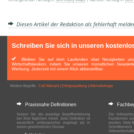
Diesen Artikel der Redaktion als fehlerhaft meld
Schreiben Sie sich in unseren kostenlo
Bleiben Sie auf dem Laufenden über Neuigkeiten und 
Wirtschaftslexikon, indem Sie unseren monatlichen Newslett
Werbung. Jederzeit mit einem Klick abbestellbar.
Weitere Begriffe :
Call Warrant
|
Erfolgsspaltung
|
Alternativfrage
Praxisnahe Definitionen
Fachbegri
Nutzen Sie die jeweilige Begriffserklärung
Die Volkswirtsc
bei Ihrer täglichen Arbeit. Jede Definition ist
Fachtermini vo
wesentlich umfangreicher angelegt als in
werden. Viele B
einem gewöhnlichen Glossar.
Schnittberei
Volkswirtschaft