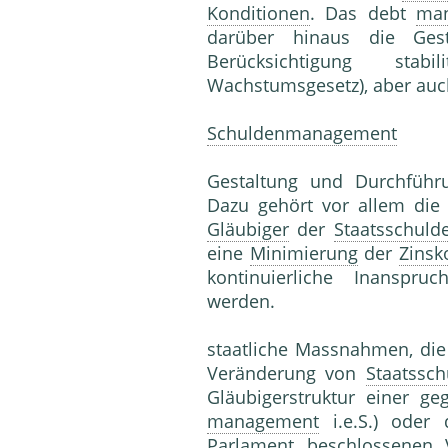
Konditionen
. Das debt
ma
darüber hinaus die Gest
Berücksichtigung stabili
Wachstumsgesetz), aber auch 
Schuldenmanagement
Gestaltung und Durchführu
Dazu gehört vor allem die
Gläubiger
der
Staatsschuld
eine
Minimierung
der
Zinsk
kontinuierliche Inanspru
werden.
staatliche Massnahmen, die
Veränderung von
Staatssc
Gläubigerstruktur einer g
management
i.e.S.) oder 
Parlament beschlossenen