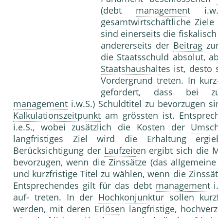
(debt
management
i.w.S
gesamtwirtschaftliche Ziele
sind einerseits die fiskalis
andererseits der
Beitrag
zur
die Staatsschuld absolut, 
Staatshaushalt
es ist, desto 
Vordergrund treten. In kurz-
gefordert, dass bei z
management
i.w.S.) Schuldtitel zu bevorzugen s
Kalkulationszeitpunkt
am grössten ist. Entsprec
i.e.S., wobei zusätzlich die Kosten der
Umsch
langfristiges Ziel wird die Erhaltung ergie
Berücksichtigung der
Laufzeit
en ergibt sich die 
bevorzugen, wenn die Zinssätze (das allgemein
und kurzfristige Titel zu wählen, wenn die Zinss
Entsprechendes gilt für das debt
management
i
auf- treten. In der
Hochkonjunktur
sollen kurz
werden, mit deren
Erlöse
n langfristige, hochverz