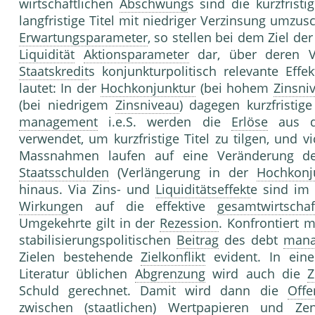
wirtschaftlichen
Abschwung
s sind die kurzfrist
langfristige Titel mit niedriger Verzinsung umzus
Erwartungsparameter
, so stellen bei dem Ziel de
Liquidität
Aktionsparameter
dar, über deren 
Staatskredit
s konjunkturpolitisch relevante Eff
lautet: In der
Hochkonjunktur
(bei hohem
Zinsni
(bei niedrigem
Zinsniveau
) dagegen kurzfristig
management
i.e.S. werden die
Erlöse
aus 
verwendet, um kurzfristige Titel zu tilgen, und 
Massnahmen laufen auf eine Veränderung de
Staatsschulden
(Verlängerung in der
Hochkonj
hinaus. Via Zins- und
Liquiditätseffekt
e sind im 
Wirkung
en auf die effektive
gesamtwirtscha
Umgekehrte gilt in der
Rezession
. Konfrontiert 
stabilisierungspolitischen
Beitrag
des debt
mana
Zielen bestehende
Zielkonflikt
evident. In eine
Literatur üblichen
Abgrenzung
wird auch die
Z
Schuld gerechnet. Damit wird dann die
Offe
zwischen (staatlichen)
Wertpapiere
n und
Zen