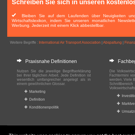
Schreiben Sie sich in unseren kostenlo
Bleiben Sie auf dem Laufenden über Neuigkeiten und 
Wirtschaftslexikon, indem Sie unseren monatlichen Newslett
Werbung. Jederzeit mit einem Klick abbestellbar.
Weitere Begriffe :
International Air Transport Association
|
Abspaltung
|
Finanz
Praxisnahe Definitionen
Fachbegri
Nutzen Sie die jeweilige Begriffserklärung
Die Volkswirtsc
bei Ihrer täglichen Arbeit. Jede Definition ist
Fachtermini vo
wesentlich umfangreicher angelegt als in
werden. Viele B
einem gewöhnlichen Glossar.
Schnittberei
Volkswirtschaft
Marketing
Investit
Definition
Marktve
Konditionenpolitik
Umsatzs