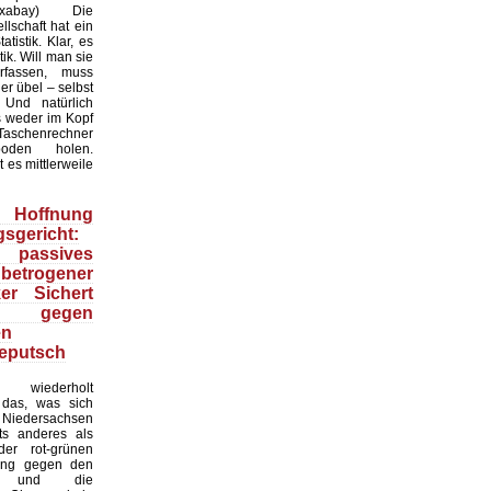
:Pixabay) Die
lschaft hat ein
tistik. Klar, es
ik. Will man sie
erfassen, muss
r übel – selbst
 Und natürlich
 weder im Kopf
Taschenrechner
oden holen.
t es mittlerweile
Hoffnung
sgericht:
 passives
 betrogener
ker Sichert
 gegen
en
eputsch
 wiederholt
, das, was sich
Niedersachsen
hts anderes als
er rot-grünen
ung gegen den
at und die