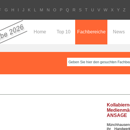
F
G
H
I
J
K
L
M
N
O
P
Q
R
S
T
U
V
W
X
Y
Z
Home
Top 10
Fachbereiche
News
Kollabier
Medienm
ANSAGE
Münchhausen
ihr Handwerk 