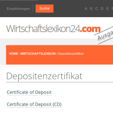
Empfehlungen
A
B
C
D
E
HOME
/
WIRTSCHAFTSLEXIKON
/ Depositenzertifikat
Depositenzertifikat
Certificate of Deposit
Certificate of Deposit (CD)