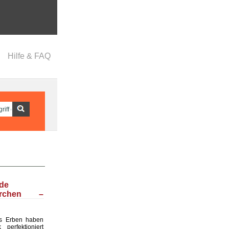
Hilfe & FAQ
nde
ärchen –
s Erben haben
perfektioniert