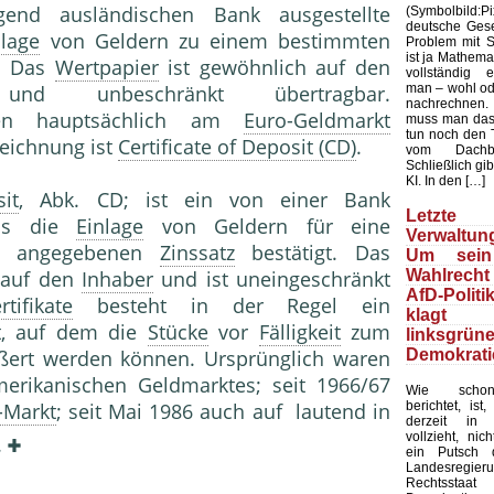
gend ausländischen Bank ausgestellte
(Symbolbild
deutsche Gesel
nlage
von Geldern zu einem bestimmten
Problem mit Sta
ist ja Mathemat
. Das
Wertpapier
ist gewöhnlich auf den
vollständig 
man – wohl ode
nd unbeschränkt übertragbar.
nachrechnen.
erden hauptsächlich am
Euro-Geldmarkt
muss man das
tun noch den 
zeichnung ist
Certificate of Deposit (CD)
.
vom Dachb
Schließlich gib
KI. In den […]
it
, Abk. CD; ist ein von einer Bank
Letzte 
as die
Einlage
von Geldern für eine
Verwaltung
em angegebenen
Zinssatz
bestätigt. Das
Um sein
Wahlrecht
 auf den
Inhaber
und ist uneingeschränkt
AfD-Politi
rtifikate
besteht in der Regel ein
klagt
kt, auf dem die
Stücke
vor
Fälligkeit
zum
linksgrün
Demokrati
ert werden können. Ursprünglich waren
erikanischen Geldmarktes; seit 1966/67
Wie schon
berichtet, ist
-Markt
; seit Mai 1986 auch auf  lautend in
derzeit in 
vollzieht, nic
.
ein Putsch d
Landesregier
Rechtssta