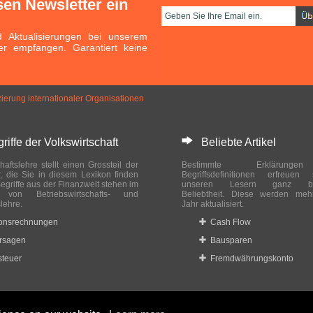
sen Newsletter ein
Aktualisierungen bei unserem
er empfangen. Garantiert keine
ierung internationaler Organisationen
ffe der Volkswirtschaft
Beliebte Artikel
haftslehre stellt einen Grossteil der
Bestimmte Erklärung
r, die Sie in diesem Lexikon finden
Begriffsdefinitionen erfreuen
egriffe aus der Finanzwelt stehen im
unseren Lesern ganz bes
ch von Betriebswirtschafts- und
Beliebtheit. Diese werden meh
slehre.
Jahr aktualisiert.
ionsrechnungen
Cash Flow
rsagen
Bausparen
teuer
Fremdwährungskonto