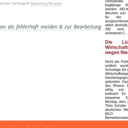
Demokratie
chster Fachbegriff:
Depository Receipts
tragfähige R
werden AfD-K
Wochen von d
für die K
ausgeschloss
allein deshalb,
on als fehlerhaft melden & zur Bearbeitung
AfD sind, 
verbotenen […
Die L
Wirtschaf
wegen Nie
Nicht die Polit
endlich wur
Schuldige für 
Wirtschaf
Nachkriegsges
gefunden: Das
des Rheins. 
eifrig von
befeuert. Es 
bequeme Er
Montag, dem 3
Thilo Schäfer 
deutschen Wir
BILD
Bemerkenswert