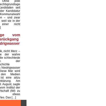
. Ohne jede
echtsgrundlage
andidaten seit
er Kandidatur
ommunalwahl
en – und zwar
 weil sie in der
einer nicht
]
üge vom
tsrückgang
drigwasser
ik, nicht Merz –
de der wahre
die schlechteste
tslage der
chichte
 Niedrigwasser
Diese Mär wird
 den Medien
ist eine allzu
klärung. Am
. August, sagte
vom Institut der
tschaft (IW) zu
 etwas
es. Das […]