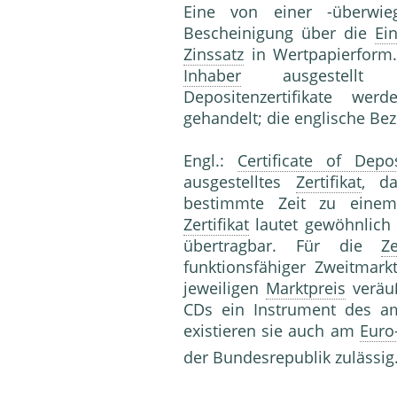
Eine von einer -überwie
Bescheinigung über die
Ei
Zinssatz
in Wertpapierform
Inhaber
ausgestellt u
Depositenzertifikate w
gehandelt; die englische Be
Engl.:
Certificate of Depos
ausgestelltes
Zertifikat
, d
bestimmte Zeit zu ein
Zertifikat
lautet gewöhnlich
übertragbar. Für die
Ze
funktionsfähiger Zweitmar
jeweiligen
Marktpreis
veräuß
CDs ein Instrument des am
existieren sie auch am
Euro
der Bundesrepublik zulässig