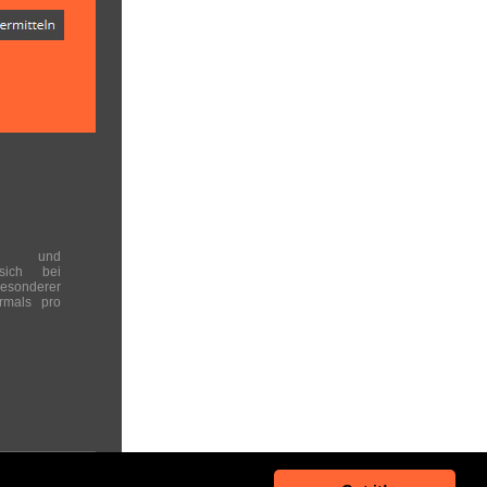
en und
 sich bei
onderer
rmals pro