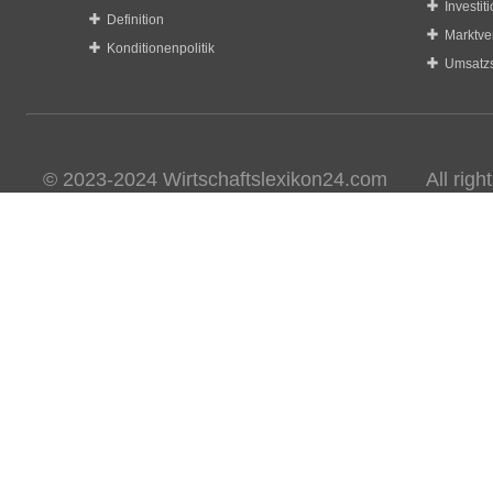
Investit
Definition
Marktve
Konditionenpolitik
Umsatzs
© 2023-2024 Wirtschaftslexikon24.com All rights