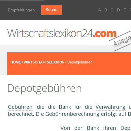
Empfehlungen
A
B
C
D
E
HOME
/
WIRTSCHAFTSLEXIKON
/ Depotgebühren
Depotgebühren
Gebühren
, die die Bank für die
Verwahrung
u
berechnet. Die Gebührenberechnung erfolgt auf 
Von der Bank ihren Dep