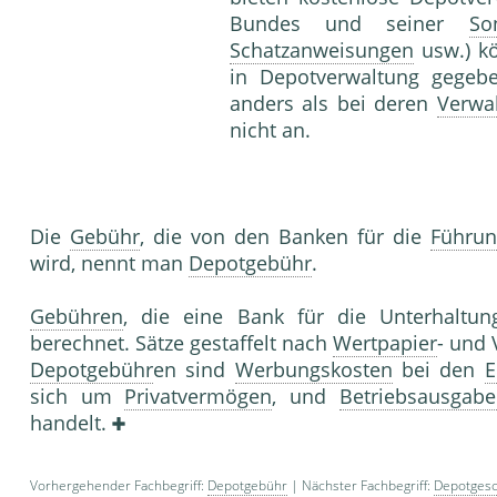
Bundes und seiner
So
Schatzanweisungen
usw.) k
in Depotverwaltung gege
anders als bei deren
Verwa
nicht an.
Die
Gebühr
, die von den Banken für die
Führun
wird, nennt man
Depotgebühr
.
Gebühren
, die eine Bank für die Unterhalt
berechnet. Sätze gestaffelt nach
Wertpapier
- und
Depotgebühr
en sind
Werbungskosten
bei den
E
sich um
Privatvermögen
, und
Betriebsausgab
handelt.
Vorhergehender Fachbegriff:
Depotgebühr
| Nächster Fachbegriff:
Depotgesc