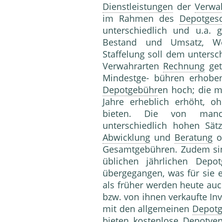
Dienstleistungen
der
Verwa
im Rahmen des
Depotgesc
unterschiedlich und u.a. 
Bestand und Umsatz, Wert
Staffelung soll dem untersc
Verwahrarten
Rechnung
get
Mindestge- bühren erhoben
Depotgebühr
en hoch; die m
Jahre erheblich erhöht, oh
bieten. Die von ma
unterschiedlich hohen Sät
Abwicklung
und
Beratung
o.
Gesamtgebühren. Zudem si
üblichen jährlichen Depot
übergegangen, was für sie e
als früher werden heute auc
bzw. von ihnen verkaufte In
mit den allgemeinen
Depot
bieten kostenlose Depotv