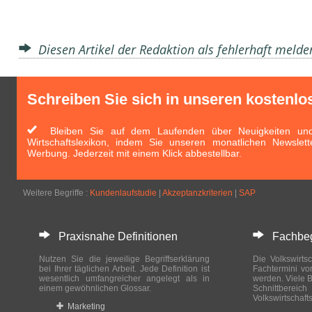
Diesen Artikel der Redaktion als fehlerhaft meld
Schreiben Sie sich in unseren kostenlo
Bleiben Sie auf dem Laufenden über Neuigkeiten und 
Wirtschaftslexikon, indem Sie unseren monatlichen Newslett
Werbung. Jederzeit mit einem Klick abbestellbar.
Weitere Begriffe :
Kundenlaufstudie
|
Akzeptanzkriterien
|
SAP
Praxisnahe Definitionen
Fachbegri
Nutzen Sie die jeweilige Begriffserklärung
Die Volkswirtsc
bei Ihrer täglichen Arbeit. Jede Definition ist
Fachtermini vo
wesentlich umfangreicher angelegt als in
werden. Viele B
einem gewöhnlichen Glossar.
Schnittberei
Volkswirtschaft
Marketing