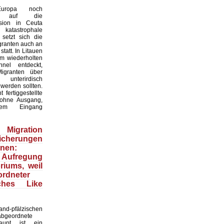
uropa noch
os auf die
asion in Ceuta
atastrophale
 setzt sich die
granten auch an
statt. In Litauen
m wiederholten
nel entdeckt,
igranten über
nterirdisch
werden sollten.
 fertiggestellte
ohne Ausgang,
tem Eingang
igration
Sicherungen
nen:
 Aufregung
iums, weil
rdneter
ches Like
d-pfälzischen
abgeordnete
aupt ist ein