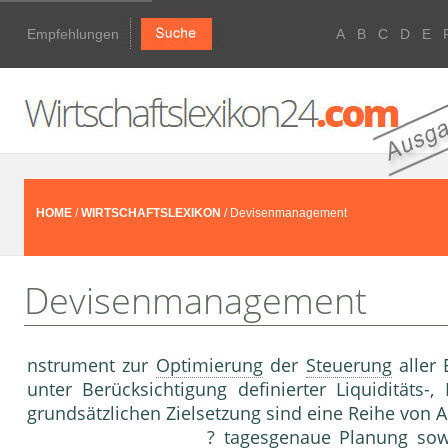
Empfehlungen
A
B
C
D
E
HOME
/
WIRTSCHAFTSLEXIKON
/ Devisenmanagement
Devisenmanagement
nstrument zur
Optimierung
der
Steuerung
aller
unter Berücksichtigung definierter Liquiditäts-, 
grundsätzlichen Zielsetzung sind eine Reihe von 
? tagesgenaue
Planung
sow