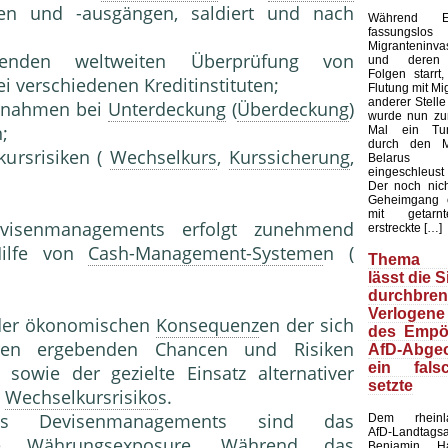
gen und -ausgängen, saldiert und nach
Während E
fassungsl
Migranteninv
fenden weltweiten Überprüfung von
und deren k
Folgen starrt,
i verschiedenen Kreditinstituten;
Flutung mit Mi
anderer Stelle 
aßnahmen bei
Unterdeckung
(
Überdeckung
)
wurde nun zu
;
Mal ein Tun
durch den M
ursrisiken (
Wechselkurs
,
Kurssicherung
,
Belarus u
eingeschleust 
Der noch nicht
Geheimgang 
mit getarn
evisenmanagements erfolgt zunehmend
erstreckte […]
Hilfe von
Cash-Management-Systeme
n (
Thema M
lässt die 
durchbren
Verlogene
 der ökonomischen
Konsequenz
en der sich
des Empör
gen ergebenden Chancen und Risiken
AfD-Abgeo
ein fals
sowie der gezielte Einsatz alternativer
setzte
s
Wechselkursrisiko
s.
des Devisenmanagements sind das
Dem rheinlan
AfD-Landtags
Währungsexposure. Während das
Benjamin H