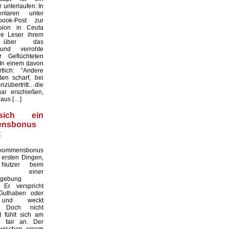
unterlaufen: In
taren unter
ook-Post zur
asion in Ceuta
re Leser ihrem
n über das
und verrohte
r Geflüchteten
 In einem davon
lich: “Andere
en scharf, bei
nzübertritt…die
ar erschießen,
aus […]
ich ein
ensbonus
t
ommensbonus
 ersten Dingen,
Nutzer beim
en einer
mgebung
Er verspricht
 Guthaben oder
e und weckt
. Doch nicht
 fühlt sich am
h fair an. Der
zwischen einem