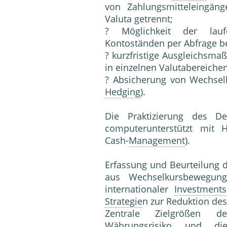
von Zahlungsmitteleingän
Valuta getrennt;
? Möglichkeit der lau
Kontoständen per Abfrage be
? kurzfristige Ausgleichsm
in einzelnen Valutabereichen
? Absicherung von Wechselk
Hedging
).
Die Praktizierung des D
computerunterstützt mit 
Cash-
Management
).
Erfassung und Beurteilung
aus Wechselkursbewegun
internationaler
Investments
Strategie
n zur Reduktion de
Zentrale Zielgrößen 
Währungsrisiko
und die 