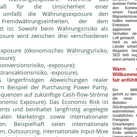
dummer Fehler 
aß für die
Unsicherheit
einer
den Kommen
einem Faceb
 umfaßt die Währungsexposure den
Migranteninv
Fremdwährungseinheiten, der dem
hatten mehre
Entsetze
zt ist. Sowohl beim
Währungsrisiko
als
aggressive 
Verhalten de
sure wird zwischen drei verschiedenen
Luft gemacht.
hieß es wört
Länder schieß
Exposure
(ökonomisches
Währungsrisiko
,
illegalem Gre
SED ließ sog
sure);
wenn jemand r
nversionsrisiko, -
exposure
);
Wann s
ransaktionsrisiko, -
exposure
).
Willkomm
s längerfristigen
Abweichungen
realer
fair anfühl
m Beispiel der Purchasing Power Parity,
Ein Willk
equenz
en auf zukünftige
Cash-flow
-Ströme
gehört zu den
die neue 
onomic
Exposure
). Das
Economic Risk
ist
Betret
Glücksspielu
ts und beinhaltet langfristig angelegte
wahrnehmen. 
nalen
Marketing
s sowie internationaler
zusätzliches
Freispiel
en. Beispielhaft seien internationale
Erwartungen
jedes Angebot
en
,
Outsourcing
, internationale Input-Mixe
Ende wirklic
Unterschied 