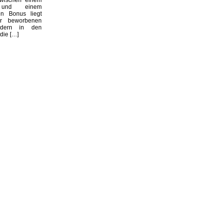
n und einem
en Bonus liegt
er beworbenen
dern in den
die […]