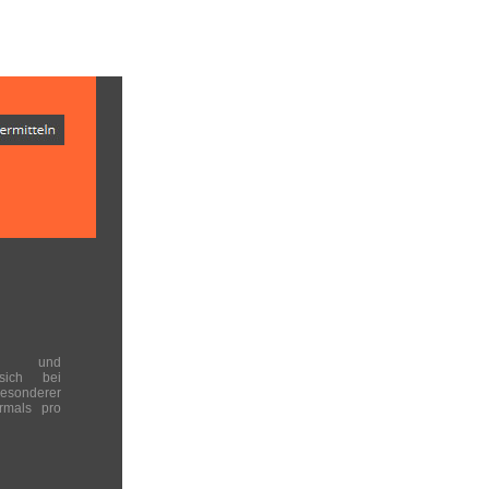
en und
 sich bei
onderer
rmals pro