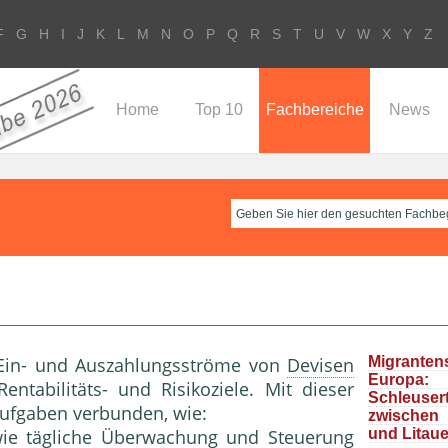
F
G
H
I
J
K
L
M
N
O
P
Q
R
S
T
U
V
W
X
Y
Z
Home
Top 10
Fachbereiche
News
 Ein- und Auszahlungsströme von
Devisen
Migrante
Europa
Rentabilitäts- und Risikoziele. Mit dieser
Schleuser
Aufgaben verbunden, wie:
zwische
ie tägliche
Überwachung
und
Steuerung
und Litau