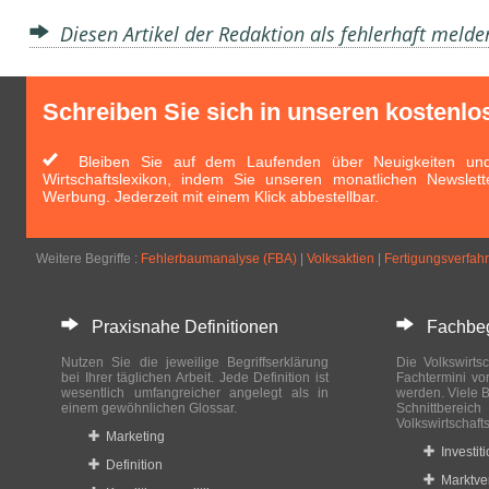
Diesen Artikel der Redaktion als fehlerhaft meld
Schreiben Sie sich in unseren kostenlo
Bleiben Sie auf dem Laufenden über Neuigkeiten und 
Wirtschaftslexikon, indem Sie unseren monatlichen Newslett
Werbung. Jederzeit mit einem Klick abbestellbar.
Weitere Begriffe :
Fehlerbaumanalyse (FBA)
|
Volksaktien
|
Fertigungsverfah
Praxisnahe Definitionen
Fachbegri
Nutzen Sie die jeweilige Begriffserklärung
Die Volkswirtsc
bei Ihrer täglichen Arbeit. Jede Definition ist
Fachtermini vo
wesentlich umfangreicher angelegt als in
werden. Viele B
einem gewöhnlichen Glossar.
Schnittberei
Volkswirtschaft
Marketing
Investit
Definition
Marktve