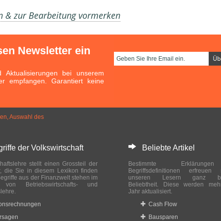
en & zur Bearbeitung vormerken
sen Newsletter ein
Aktualisierungen bei unserem
er empfangen. Garantiert keine
ren, Auswahl des
ffe der Volkswirtschaft
Beliebte Artikel
haftslehre stellt einen Grossteil der
Bestimmte Erklärung
r, die Sie in diesem Lexikon finden
Begriffsdefinitionen erfreuen
egriffe aus der Finanzwelt stehen im
unseren Lesern ganz bes
ch von Betriebswirtschafts- und
Beliebtheit. Diese werden meh
slehre.
Jahr aktualisiert.
ionsrechnungen
Cash Flow
rsagen
Bausparen