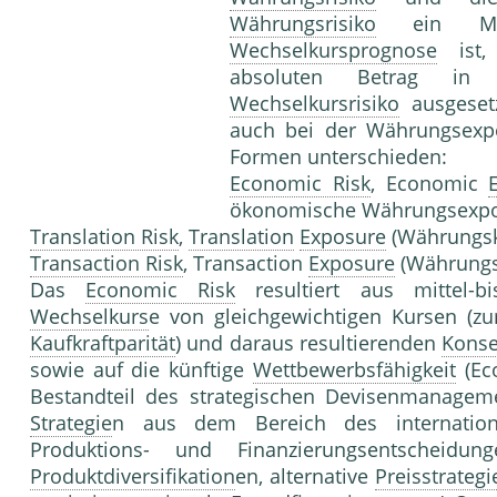
Währungsrisiko
ein M
Wechselkursprognose
ist,
absoluten Betrag in 
Wechselkursrisiko
ausgeset
auch bei der Währungsexpo
Formen unterschieden:
Economic Risk
, Economic
ökonomische Währungsexpo
Translation Risk
,
Translation
Exposure
(Währungsko
Transaction Risk
, Transaction
Exposure
(Währungst
Das
Economic Risk
resultiert aus mittel-bi
Wechselkurs
e von gleichgewichtigen Kursen (zu
Kaufkraftparität
) und daraus resultierenden
Kons
sowie auf die künftige
Wettbewerbsfähigkeit
(Ec
Bestandteil des strategischen Devisenmanagemen
Strategie
n aus dem Bereich des internatio
Produktions- und Finanzierungsentscheidung
Produktdiversifikation
en, alternative
Preisstrategi