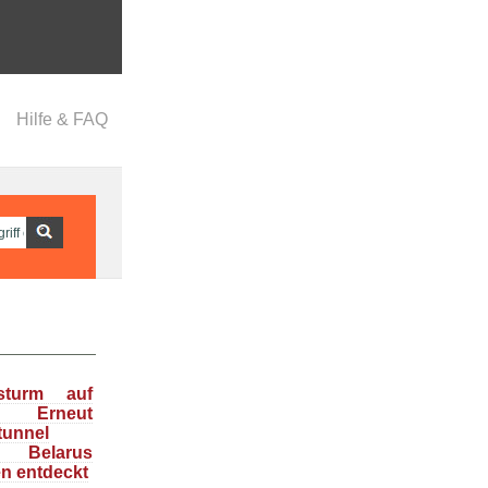
Hilfe & FAQ
nsturm auf
: Erneut
tunnel
n Belarus
en entdeckt