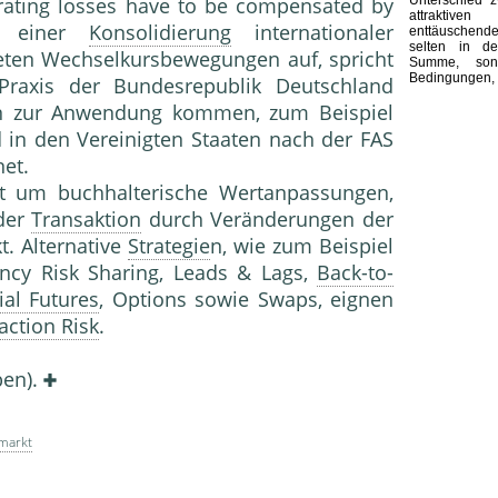
rating losses have to be compensated by
attraktive
i einer
Konsolidierung
internationaler
enttäuschend
selten in d
eten Wechselkursbewegungen auf, spricht
Summe, son
Bedingungen, 
raxis der Bundesrepublik Deutschland
en zur Anwendung kommen, zum Beispiel
 in den Vereinigten Staaten nach der FAS
et.
t um buchhalterische Wertanpassungen,
der
Transaktion
durch Veränderungen der
. Alternative
Strategie
n, wie zum Beispiel
ency Risk Sharing, Leads & Lags,
Back-to-
ial Futures
, Options sowie Swaps, eignen
action Risk
.
ben).
markt