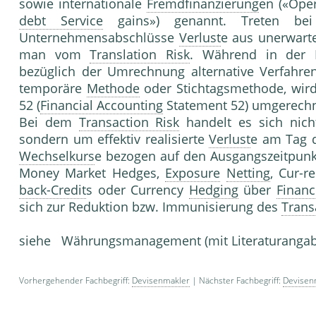
sowie internationale
Fremdfinanzierung
en («Ope
debt Service
gains») genannt. Treten be
Unternehmensabschlüsse
Verlust
e aus unerwart
man vom
Translation Risk
. Während in der P
bezüglich der Umrechnung alternative Verfahr
temporäre
Methode
oder Stichtagsmethode, wird
52 (
Financial Accounting
Statement 52) umgerechn
Bei dem
Transaction Risk
handelt es sich nich
sondern um effektiv realisierte
Verlust
e am Tag 
Wechselkurs
e bezogen auf den Ausgangszeitpunkt
Money Market Hedges,
Exposure
Netting
, Cur-r
back-Credit
s oder Currency
Hedging
über
Financ
sich zur Reduktion bzw. Immunisierung des
Trans
siehe Währungsmanagement (mit Literaturanga
Vorhergehender Fachbegriff:
Devisenmakler
| Nächster Fachbegriff:
Devisen